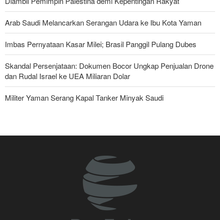
Diambil Pemimpin Palestina demi Kepentingan Rakyat
Arab Saudi Melancarkan Serangan Udara ke Ibu Kota Yaman
Imbas Pernyataan Kasar Milei; Brasil Panggil Pulang Dubes
Skandal Persenjataan: Dokumen Bocor Ungkap Penjualan Drone
dan Rudal Israel ke UEA Miliaran Dolar
Militer Yaman Serang Kapal Tanker Minyak Saudi
Tiga Tujuan AS di Balik Eskalasi, dan Mengapa Iran Tetap
Bertahan
Irak: Jumlah Peziarah yang Masuk sejak Awal Muharam Capai
4,887 Juta
Legislator Iran: AS Akan Segera Diusir dari Kawasan dan Semua
Pangkalan Terorisnya!
Ledakan yang Mengguncang UEA; Di Mana Jebel Ali dan