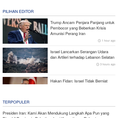
Impor Mana Pun di Kawasan
1 hour ago
PILIHAN EDITOR
Mengapa AS Nyaris Kehabisan Senjata dalam perang melawan
Trump Ancam Penjara Panjang untuk
Iran?
Pembocor yang Beberkan Krisis
Amunisi Perang Iran
Mengapa Koalisi Pendukung Trump Berada di Ambang
1 hour ago
Keruntuhan?
Israel Lancarkan Serangan Udara
Gharibabadi: Kesepahaman Iran–Oman Bukan Berarti
dan Artileri terhadap Lebanon Selatan
Pembukaan Penuh Selat Hormuz
3 hours ago
Trump Ancam Wartawan AS yang Bocorkan Informasi dengan
Hukuman Penjara Panjang
Hakan Fidan: Israel Tidak Berniat
Capai Perdamaian
3 hours ago
TERPOPULER
Presiden Iran: Kami Akan Mendukung Langkah Apa Pun yang