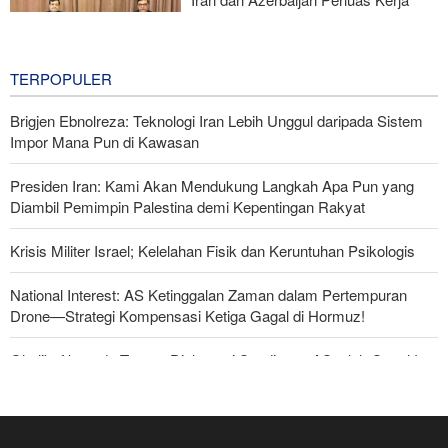
Sama Olahraga dan Kepemudaan
52 minutes ago
TERPOPULER
Brigjen Ebnolreza: Teknologi Iran Lebih Unggul daripada Sistem
Impor Mana Pun di Kawasan
Presiden Iran: Kami Akan Mendukung Langkah Apa Pun yang
Diambil Pemimpin Palestina demi Kepentingan Rakyat
Krisis Militer Israel; Kelelahan Fisik dan Keruntuhan Psikologis
National Interest: AS Ketinggalan Zaman dalam Pertempuran
Drone—Strategi Kompensasi Ketiga Gagal di Hormuz!
Ghalibaf kepada Trump: Diplomasi Sandiwara AS telah Gagal !
Foreign Policy: Riyadh Terjepit di Antara Iran dan Ansarullah,
Kebijakan Ini Gagal