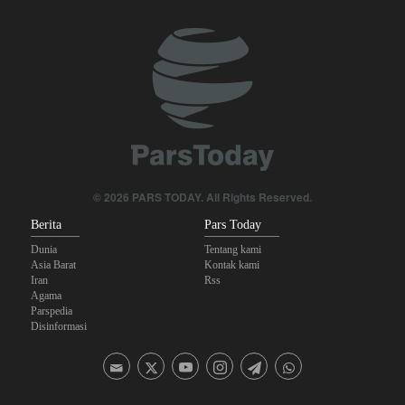
Yahya Saree: Kami Hancurkan Posisi Pasukan Bayaran Saudi
dengan Rudal Balistik dan Drone
Hulu Ledak Manuver dan Antena Anti-Jamming: Lonjakan
Kualitatif Rudal Kheibar Shekan
Mengapa Lobi Zionis di Amerika Tidak Lagi Seefektif Dulu?
Anggota Kongres AS Khawatirkan Dampak Menipisnya Rudal
Amerika Hadapi Iran
© 2026 PARS TODAY. All Rights Reserved.
Berita
Pars Today
Dunia
Tentang kami
Asia Barat
Kontak kami
Iran
Rss
Agama
Parspedia
Disinformasi