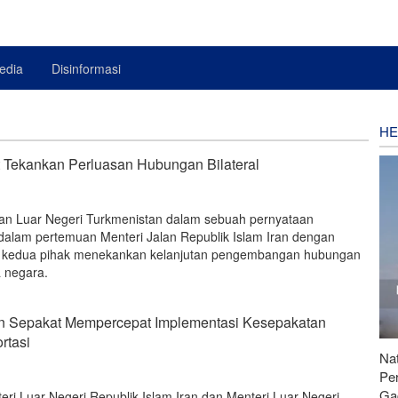
edia
Disinformasi
HE
 Tekankan Perluasan Hubungan Bilateral
ian Luar Negeri Turkmenistan dalam sebuah pernyataan
am pertemuan Menteri Jalan Republik Islam Iran dengan
, kedua pihak menekankan kelanjutan pengembangan hubungan
a negara.
an Sepakat Mempercepat Implementasi Kesepakatan
rtasi
Nat
Pe
Ga
eri Luar Negeri Republik Islam Iran dan Menteri Luar Negeri