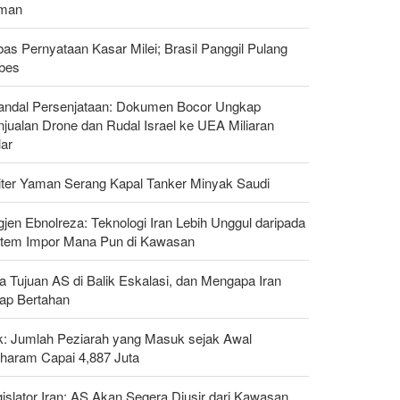
man
as Pernyataan Kasar Milei; Brasil Panggil Pulang
bes
andal Persenjataan: Dokumen Bocor Ungkap
jualan Drone dan Rudal Israel ke UEA Miliaran
lar
liter Yaman Serang Kapal Tanker Minyak Saudi
gjen Ebnolreza: Teknologi Iran Lebih Unggul daripada
stem Impor Mana Pun di Kawasan
a Tujuan AS di Balik Eskalasi, dan Mengapa Iran
tap Bertahan
ak: Jumlah Peziarah yang Masuk sejak Awal
haram Capai 4,887 Juta
islator Iran: AS Akan Segera Diusir dari Kawasan