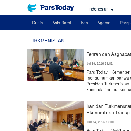
Indonesian
Dunia
Asia Barat
Iran
Agama
Parsp
TURKMENISTAN
Tehran dan Asghabat
Jul 28, 2026 21:02
Pars Today - Kementer
mengumumkan bahwa dal
Presiden Turkmenistan
konstruktif antara kedu
Iran dan Turkmenist
Ekonomi dan Transpo
Jun 14, 2026 17:00
Pars Today - Wakil Ment