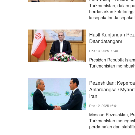
Turkmenistan, dalam 
berdasarkan ketetangga
kesepakatan-kesepakat
Hasil Kunjungan Pez
Ditandatangani
Des 13, 2025 09:40
Presiden Republik Isl
Turkmenistan membuahka
Pezeshkian: Keperca
Antarbangsa / Myanm
Iran
Des 12, 2025 16:01
Masoud Pezeshkian, Pre
Turkmenistan menegas
perdamaian dan stabili