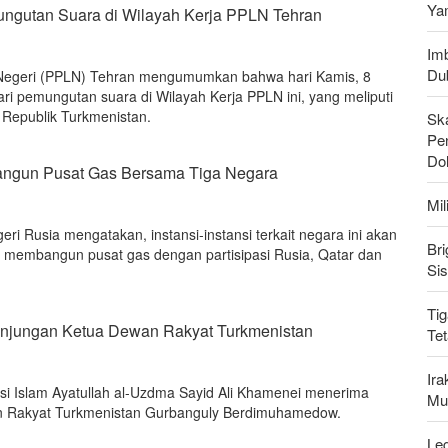
Ya
mungutan Suara di Wilayah Kerja PPLN Tehran
Imb
Du
r Negeri (PPLN) Tehran mengumumkan bahwa hari Kamis, 8
ri pemungutan suara di Wilayah Kerja PPLN ini, yang meliputi
 Republik Turkmenistan.
Sk
Pen
Do
 Bangun Pusat Gas Bersama Tiga Negara
Mi
eri Rusia mengatakan, instansi-instansi terkait negara ini akan
Bri
uk membangun pusat gas dengan partisipasi Rusia, Qatar dan
Si
Tig
njungan Ketua Dewan Rakyat Turkmenistan
Te
Ir
i Islam Ayatullah al-Uzdma Sayid Ali Khamenei menerima
Mu
n Rakyat Turkmenistan Gurbanguly Berdimuhamedow.
Leg