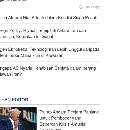
9 hours ago
gjen Akrami Nia: Artesh dalam Kondisi Siaga Penuh
eign Policy: Riyadh Terjepit di Antara Iran dan
arullah, Kebijakan Ini Gagal
gjen Ebnolreza: Teknologi Iran Lebih Unggul daripada
stem Impor Mana Pun di Kawasan
ngapa AS Nyaris Kehabisan Senjata dalam perang
lawan Iran?
LIHAN EDITOR
Trump Ancam Penjara Panjang
untuk Pembocor yang
Beberkan Krisis Amunisi
Perang Iran