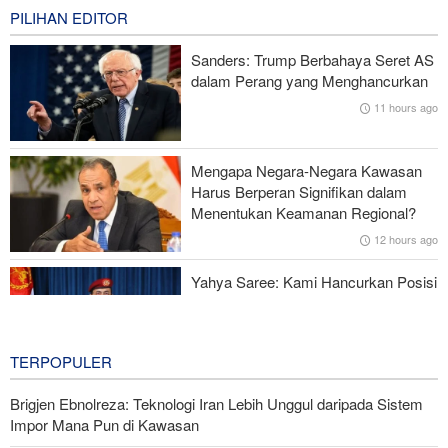
PILIHAN EDITOR
Ghalibaf kepada Trump: Diplomasi Sandiwara AS telah Gagal !
Sanders: Trump Berbahaya Seret AS
Survei Reuters: Perang dengan Iran Faktor Penyebab
dalam Perang yang Menghancurkan
Ketidakstabilan Harga BBM di AS
11 hours ago
Serangan Iran Sebabkan Lebih dari 700 Tentara AS Geger Otak
Mengapa Negara-Negara Kawasan
Gagal dalam Perang dengan Iran, Dua Pejabat Senior Mossad
Harus Berperan Signifikan dalam
Dipecat
Menentukan Keamanan Regional?
12 hours ago
Yahya Saree: Kami Hancurkan Posisi
Pasukan Bayaran Saudi dengan
Rudal Balistik dan Drone
12 hours ago
TERPOPULER
Brigjen Ebnolreza: Teknologi Iran Lebih Unggul daripada Sistem
Impor Mana Pun di Kawasan