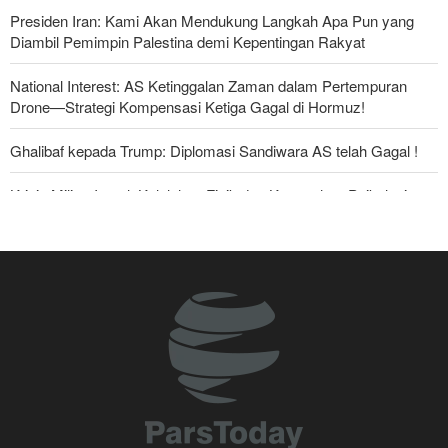
Presiden Iran: Kami Akan Mendukung Langkah Apa Pun yang
Diambil Pemimpin Palestina demi Kepentingan Rakyat
National Interest: AS Ketinggalan Zaman dalam Pertempuran
Drone—Strategi Kompensasi Ketiga Gagal di Hormuz!
Ghalibaf kepada Trump: Diplomasi Sandiwara AS telah Gagal !
Krisis Militer Israel; Kelelahan Fisik dan Keruntuhan Psikologis
The Economist: Kesepakatan dengan Iran Opsi Realistis Akhiri
Krisis Selat Hormuz
Foreign Policy: Riyadh Terjepit di Antara Iran dan Ansarullah,
Kebijakan Ini Gagal
Yahya Saree: Kami Hancurkan Posisi Pasukan Bayaran Saudi
dengan Rudal Balistik dan Drone
Brigjen Akrami Nia: Artesh dalam Kondisi Siaga Penuh