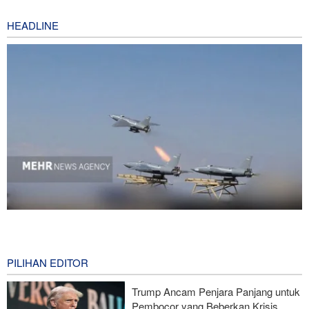
HEADLINE
National Interest: AS Ketinggalan Zaman dalam Pertempuran
Drone—Strategi Kompensasi Ketiga Gagal di Hormuz!
6 hours ago
PILIHAN EDITOR
Brigjen Akrami Nia: Artesh dalam Kondisi Siaga Penuh
Trump Ancam Penjara Panjang untuk
Pembocor yang Beberkan Krisis