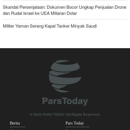
Skandal Persenjataan: Dokumen Bocor Ungkap Penjualan Drone
dan Rudal Israel ke UEA Miliaran Dolar
Militer Yaman Serang Kapal Tanker Minyak Saudi
Tiga Tujuan AS di Balik Eskalasi, dan Mengapa Iran Tetap
Bertahan
Irak: Jumlah Peziarah yang Masuk sejak Awal Muharam Capai
4,887 Juta
Brigjen Ebnolreza: Teknologi Iran Lebih Unggul daripada Sistem
Impor Mana Pun di Kawasan
Legislator Iran: AS Akan Segera Diusir dari Kawasan dan Semua
Pangkalan Terorisnya!
Ledakan yang Mengguncang UEA; Di Mana Jebel Ali dan
© 2026 PARS TODAY. All Rights Reserved.
Mengapa Itu Penting?
Berita
Pars Today