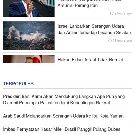
Foreign Policy: Riyadh Terjepit di Antara Iran dan Ansarullah,
Amunisi Perang Iran
Kebijakan Ini Gagal
9 hours ago
Brigjen Ebnolreza: Teknologi Iran Lebih Unggul daripada Sistem
Israel Lancarkan Serangan Udara
Impor Mana Pun di Kawasan
dan Artileri terhadap Lebanon Selatan
11 hours ago
Mengapa AS Nyaris Kehabisan Senjata dalam perang melawan
Iran?
Hakan Fidan: Israel Tidak Berniat
Capai Perdamaian
11 hours ago
TERPOPULER
Presiden Iran: Kami Akan Mendukung Langkah Apa Pun yang
Diambil Pemimpin Palestina demi Kepentingan Rakyat
Arab Saudi Melancarkan Serangan Udara ke Ibu Kota Yaman
Imbas Pernyataan Kasar Milei; Brasil Panggil Pulang Dubes