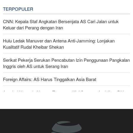
TERPOPULER
CNN: Kepala Staf Angkatan Bersenjata AS Cari Jalan untuk
Keluar dari Perang dengan Iran
Hulu Ledak Manuver dan Antena Anti-Jamming: Lonjakan
Kualitatif Rudal Kheibar Shekan
Serikat Pekerja Serukan Pencabutan Izin Penggunaan Pangkalan
Inggris oleh AS untuk Serang Iran
Foreign Affairs: AS Harus Tinggalkan Asia Barat
Araghchi kepada Negara Tetangga: Kini Saatnya Andalkan Diri
Sendiri dan Jalin Persaudaraan Sejati
Mengapa Seluruh Hubungan dengan Israel Harus Dihentikan?
Joe Kent: Komunitas Intelijen AS Tahu Iran Tidak Buat Nuklir, Tapi
Suara Mereka Dibungkam