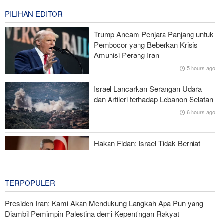
47 minutes ago
PILIHAN EDITOR
Brigjen Akrami Nia: Artesh dalam Kondisi Siaga Penuh
Trump Ancam Penjara Panjang untuk
Pembocor yang Beberkan Krisis
Foreign Policy: Riyadh Terjepit di Antara Iran dan Ansarullah,
Amunisi Perang Iran
Kebijakan Ini Gagal
5 hours ago
Brigjen Ebnolreza: Teknologi Iran Lebih Unggul daripada Sistem
Israel Lancarkan Serangan Udara
Impor Mana Pun di Kawasan
dan Artileri terhadap Lebanon Selatan
6 hours ago
Mengapa AS Nyaris Kehabisan Senjata dalam perang melawan
Iran?
Hakan Fidan: Israel Tidak Berniat
Capai Perdamaian
6 hours ago
TERPOPULER
Presiden Iran: Kami Akan Mendukung Langkah Apa Pun yang
Diambil Pemimpin Palestina demi Kepentingan Rakyat