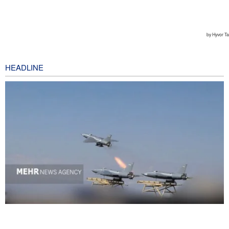
HEADLINE
National Interest: AS Ketinggalan Zaman dalam Pertempuran
Drone—Strategi Kompensasi Ketiga Gagal di Hormuz!