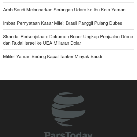
Arab Saudi Melancarkan Serangan Udara ke Ibu Kota Yaman
Imbas Pernyataan Kasar Milei; Brasil Panggil Pulang Dubes
Skandal Persenjataan: Dokumen Bocor Ungkap Penjualan Drone
dan Rudal Israel ke UEA Miliaran Dolar
Militer Yaman Serang Kapal Tanker Minyak Saudi
Tiga Tujuan AS di Balik Eskalasi, dan Mengapa Iran Tetap
Bertahan
Irak: Jumlah Peziarah yang Masuk sejak Awal Muharam Capai
4,887 Juta
Legislator Iran: AS Akan Segera Diusir dari Kawasan dan Semua
Pangkalan Terorisnya!
Ledakan yang Mengguncang UEA; Di Mana Jebel Ali dan
Mengapa Itu Penting?