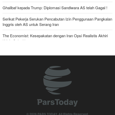
Ghalibaf kepada Trump: Diplomasi Sandiwara AS telah Gagal !
Serikat Pekerja Serukan Pencabutan Izin Penggunaan Pangkalan
Inggris oleh AS untuk Serang Iran
The Economist: Kesepakatan dengan Iran Opsi Realistis Akhiri
Krisis Selat Hormuz
Yahya Saree: Kami Hancurkan Posisi Pasukan Bayaran Saudi
dengan Rudal Balistik dan Drone
Foreign Affairs: AS Harus Tinggalkan Asia Barat
Mengapa Lobi Zionis di Amerika Tidak Lagi Seefektif Dulu?
Anggota Kongres AS Khawatirkan Dampak Menipisnya Rudal
Amerika Hadapi Iran
Sanders: Trump Berbahaya Seret AS dalam Perang yang
Menghancurkan
© 2026 PARS TODAY. All Rights Reserved.