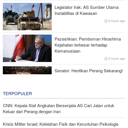
Hulu Ledak Manuver dan Antena Anti-Jamming: Lonjakan
Legislator Irak: AS Sumber Utama
Kualitatif Rudal Kheibar Shekan
Instabilitas di Kawasan
6 hours ago
Zolghadr: Selat Hormuz Hanya Akan Dibuka Jika AS Perbaiki
Perilaku—Ini 6 Syaratnya!
Pezeshkian: Pemboman Hiroshima
Norouzi: Jurnalis Berdiri di Titik Pertemuan antara Realitas dan
Kejahatan terbesar terhadap
Opini Publik
Kemanusiaan
6 hours ago
Menhan Pakistan: Persatuan Negara-negara Islam dalam
Melawan Zionis Urgen
Senator: Hentikan Perang Sekarang!
BBM Mahal, Nyawa Melayang
9 hours ago
TERPOPULER
CNN: Kepala Staf Angkatan Bersenjata AS Cari Jalan untuk
Keluar dari Perang dengan Iran
Krisis Militer Israel; Kelelahan Fisik dan Keruntuhan Psikologis