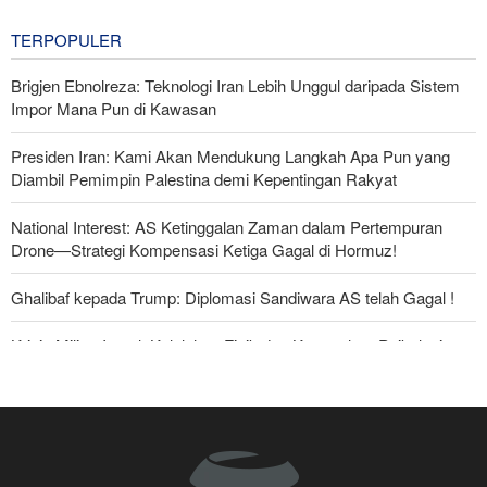
12 hours ago
TERPOPULER
Brigjen Ebnolreza: Teknologi Iran Lebih Unggul daripada Sistem
Impor Mana Pun di Kawasan
Presiden Iran: Kami Akan Mendukung Langkah Apa Pun yang
Diambil Pemimpin Palestina demi Kepentingan Rakyat
National Interest: AS Ketinggalan Zaman dalam Pertempuran
Drone—Strategi Kompensasi Ketiga Gagal di Hormuz!
Ghalibaf kepada Trump: Diplomasi Sandiwara AS telah Gagal !
Krisis Militer Israel; Kelelahan Fisik dan Keruntuhan Psikologis
The Economist: Kesepakatan dengan Iran Opsi Realistis Akhiri
Krisis Selat Hormuz
Foreign Policy: Riyadh Terjepit di Antara Iran dan Ansarullah,
Kebijakan Ini Gagal