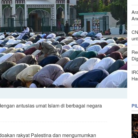
Ar
And
CN
unt
Re
Di
IR
Ha
dengan antusias umat Islam di berbagai negara
PI
mendoakan rakyat Palestina dan mengumumkan