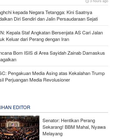
3 hours ago
aghchi kepada Negara Tetangga: Kini Saatnya
alkan Diri Sendiri dan Jalin Persaudaraan Sejati
N: Kepala Staf Angkatan Bersenjata AS Cari Jalan
uk Keluar dari Perang dengan Iran
ncana Bom ISIS di Area Sayidah Zainab Damaskus
gagalkan
GC: Pengakuan Media Asing atas Kekalahan Trump
sil Perjuangan Media Revolusioner
LIHAN EDITOR
Senator: Hentikan Perang
Sekarang! BBM Mahal, Nyawa
Melayang