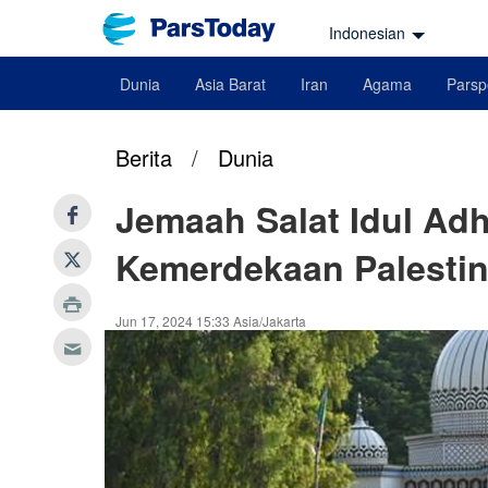
Indonesian
Dunia
Asia Barat
Iran
Agama
Parsp
Berita
/
Dunia
Jemaah Salat Idul Ad
Kemerdekaan Palesti
Jun 17, 2024 15:33 Asia/Jakarta