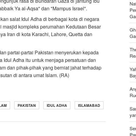
pengunjuk rasa di Bundaran Gaza di jantung ibu
Nat
bbaik Ya al-Aqsa" dan "Mampus Israel".
Pe
Ga
kan salat Idul Adha di berbagai kota di negara
di masjid kompleks perumahan Kedutaan Besar
Gh
a Iran di kota Karachi, Lahore, Quetta dan
Gag
Th
n partai-partai Pakistan menyerukan kepada
Rea
 Idul Adha itu untuk menjaga persatuan dan
m dan pihak-pihak yang berniat jahat terhadap
Ya
sutan di antara umat Islam. (RA)
Ba
An
Ru
LAM
PAKISTAN
IDUL ADHA
ISLAMABAD
Sa
ya
Se
Pan