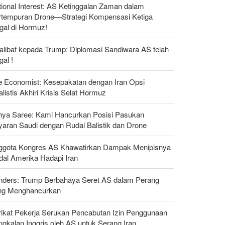
ional Interest: AS Ketinggalan Zaman dalam
rtempuran Drone—Strategi Kompensasi Ketiga
gal di Hormuz!
alibaf kepada Trump: Diplomasi Sandiwara AS telah
al !
e Economist: Kesepakatan dengan Iran Opsi
listis Akhiri Krisis Selat Hormuz
hya Saree: Kami Hancurkan Posisi Pasukan
yaran Saudi dengan Rudal Balistik dan Drone
ggota Kongres AS Khawatirkan Dampak Menipisnya
dal Amerika Hadapi Iran
nders: Trump Berbahaya Seret AS dalam Perang
ng Menghancurkan
rikat Pekerja Serukan Pencabutan Izin Penggunaan
gkalan Inggris oleh AS untuk Serang Iran