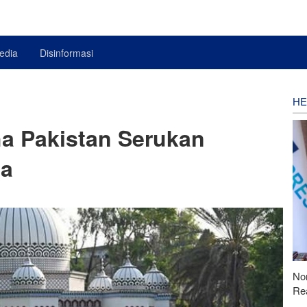
edia
Disinformasi
HE
ha Pakistan Serukan
na
Nor
Rea