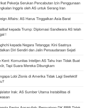
rikat Pekerja Serukan Pencabutan Izin Penggunaan
gkalan Inggris oleh AS untuk Serang Iran
eign Affairs: AS Harus Tinggalkan Asia Barat
alibaf kepada Trump: Diplomasi Sandiwara AS telah
al !
aghchi kepada Negara Tetangga: Kini Saatnya
alkan Diri Sendiri dan Jalin Persaudaraan Sejati
 Kent: Komunitas Intelijen AS Tahu Iran Tidak Buat
klir, Tapi Suara Mereka Dibungkam
gapa Lobi Zionis di Amerika Tidak Lagi Seefektif
lu?
islator Irak: AS Sumber Utama Instabilitas di
wasan
ggota Senior Ansarullah: Pernyataan DK PBB Tidak