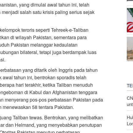
nistan, yang dimulai awal tahun ini, telah
menjadi salah satu krisis paling serius sejak
elompok teroris seperti Tehreek-e-Taliban
kan di wilayah Pakistan, sementara para
uduh Pakistan melanggar kedaulatan
ubungan bilateral, tetapi juga berdampak luas
si.
erbatasan yang ditarik oleh Inggris pada tahun
 awal tahun ini, bentrokan sporadis telah
erapa hari terakhir, ketika Taliban menuduh
TE
engeboman di Kabul dan Afghanistan tenggara
CN
ban menyerang pos-pos perbatasan Pakistan pada
unt
an menewaskan 58 tentara Pakistan.
Hu
pejuang Taliban tewas. Bentrokan, yang melibatkan
Lon
i Kunar dan Helmand, yang menyebabkan penutupan
Otoritas Pakistan menutup perbatasan,