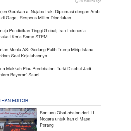
30 minutes ago
kjen Gerakan al-Nujaba Irak: Diplomasi dengan Arab
di Gagal, Respons Militer Diperlukan
uju Pendidikan Tinggi Global; Iran-Indonesia
pakati Kerja Sama STEM
ntan Menlu AS: Gedung Putih Trump Mirip Istana
ddam Saat Kejatuhannya
kta Makkah Picu Perdebatan; Turki Disebut Jadi
ntara Bayaran' Saudi
LIHAN EDITOR
Bantuan Obat-obatan dari 11
Negara untuk Iran di Masa
Perang