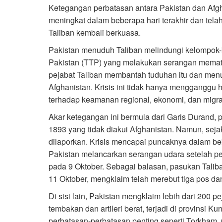
Ketegangan perbatasan antara Pakistan dan Afgha
meningkat dalam beberapa hari terakhir dan telah 
Taliban kembali berkuasa.
Pakistan menuduh Taliban melindungi kelompok-k
Pakistan (TTP) yang melakukan serangan memati
pejabat Taliban membantah tuduhan itu dan men
Afghanistan. Krisis ini tidak hanya mengganggu h
terhadap keamanan regional, ekonomi, dan migra
Akar ketegangan ini bermula dari Garis Durand, p
1893 yang tidak diakui Afghanistan. Namun, sejak
dilaporkan. Krisis mencapai puncaknya dalam beb
Pakistan melancarkan serangan udara setelah p
pada 9 Oktober. Sebagai balasan, pasukan Tali
11 Oktober, mengklaim telah merebut tiga pos d
Di sisi lain, Pakistan mengklaim lebih dari 200 
tembakan dan artileri berat, terjadi di provins
perbatasan-perbatasan penting seperti Torkham. 