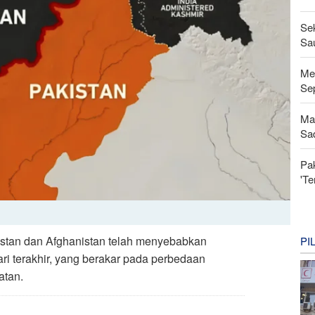
Se
Sau
Men
Se
Ma
Sa
Pa
'Te
istan dan Afghanistan telah menyebabkan
PI
ri terakhir, yang berakar pada perbedaan
atan.