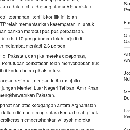
Se
tan adalah mitra dagang utama Afghanistan.
Pan
gi keamanan, konflik-konflik ini telah
For
TTP telah memanfaatkan kesempatan ini untuk
 dan bahkan merebut pos-pos perbatasan.
Gh
ih dari 10 pengeboman telah terjadi di
Gag
ah melambat menjadi 2,6 persen.
Ar
n di Pakistan, dan jika mereka dideportasi,
And
. Penutupan perbatasan telah menyebabkan truk-
l di kedua belah pihak terluka.
Joe
Nu
ubungan regional, dengan India menjalin
njungan Menteri Luar Negeri Taliban, Amir Khan
Men
h mengkhawatirkan Pakistan.
Du
prihatinan atas ketegangan antara Afghanistan
Leg
alian diri dan dialog antara kedua belah pihak.
Ka
 bersikeras mempertahankan wilayah mereka.
An
rlunya saling menghormati integritas teritorial