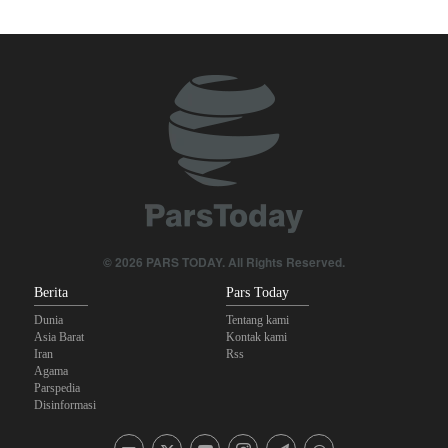
Foreign Policy: Riyadh Terjepit di Antara Iran dan Ansarullah,
Kebijakan Ini Gagal
The Economist: Kesepakatan dengan Iran Opsi Realistis Akhiri
Krisis Selat Hormuz
Legislator Iran: AS Akan Segera Diusir dari Kawasan dan Semua
Pangkalan Terorisnya!
Brigjen Akrami Nia: Artesh dalam Kondisi Siaga Penuh
© 2026 PARS TODAY. All Rights Reserved.
Krisis Militer Israel; Kelelahan Fisik dan Keruntuhan Psikologis
Berita
Pars Today
Dunia
Tentang kami
Asia Barat
Kontak kami
Iran
Rss
Agama
Parspedia
Disinformasi