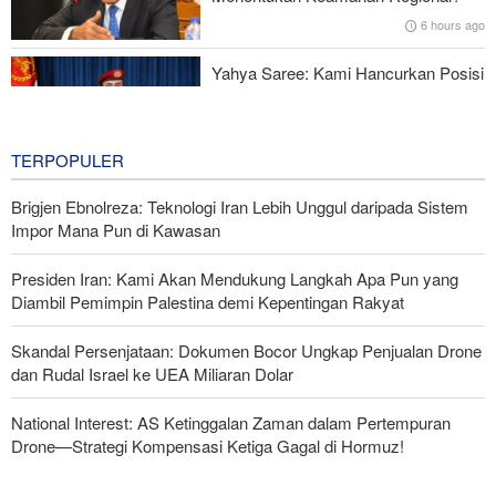
6 hours ago
Yahya Saree: Kami Hancurkan Posisi
Pasukan Bayaran Saudi dengan
Rudal Balistik dan Drone
6 hours ago
TERPOPULER
Brigjen Ebnolreza: Teknologi Iran Lebih Unggul daripada Sistem
Impor Mana Pun di Kawasan
Presiden Iran: Kami Akan Mendukung Langkah Apa Pun yang
Diambil Pemimpin Palestina demi Kepentingan Rakyat
Skandal Persenjataan: Dokumen Bocor Ungkap Penjualan Drone
dan Rudal Israel ke UEA Miliaran Dolar
National Interest: AS Ketinggalan Zaman dalam Pertempuran
Drone—Strategi Kompensasi Ketiga Gagal di Hormuz!
Ghalibaf kepada Trump: Diplomasi Sandiwara AS telah Gagal !