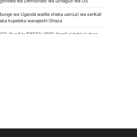
gombea wa Democratic wa uchaguzi wa US
bunge wa Uganda watilia shaka uamuzi wa serikali
taka kupeleka wanajeshi Ghaza
C: Kundi la DAESH (ISIS) lingali ni tishio kubwa
a usalama barani Afrika
tika kumbukumbu ya mwaka wa 81 tangu US
poishambulia Hiroshima, UN yataka silaha za nyuklia
angamizwe