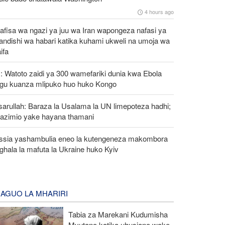
4 hours ago
afisa wa ngazi ya juu wa Iran wapongeza nafasi ya
andishi wa habari katika kuhami ukweli na umoja wa
aifa
 Watoto zaidi ya 300 wamefariki dunia kwa Ebola
ngu kuanza mlipuko huo huko Kongo
arullah: Baraza la Usalama la UN limepoteza hadhi;
azimio yake hayana thamani
ssia yashambulia eneo la kutengeneza makombora
ghala la mafuta la Ukraine huko Kyiv
AGUO LA MHARIRI
Tabia za Marekani Kudumisha
Mvutano katika uhusiano wake