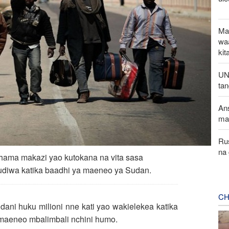
Ma
wa
kit
UN:
ta
Ans
ma
Ru
na 
hama makazi yao kutokana na vita sasa
hudiwa katika baadhi ya maeneo ya Sudan.
CH
dani huku milioni nne kati yao wakielekea katika
ka maeneo mbalimbali nchini humo.