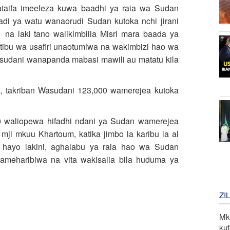
aifa imeeleza kuwa baadhi ya raia wa Sudan
di ya watu wanaorudi Sudan kutoka nchi jirani
na laki tano walikimbilia Misri mara baada ya
atibu wa usafiri unaotumiwa na wakimbizi hao wa
dani wanapanda mabasi mawili au matatu kila
wa, takriban Wasudani 123,000 wamerejea kutoka
000 waliopewa hifadhi ndani ya Sudan wamerejea
i mkuu Khartoum, katika jimbo la karibu la al
 hayo lakini, aghalabu ya raia hao wa Sudan
meharibiwa na vita wakisalia bila huduma ya
ZI
Mk
kuf