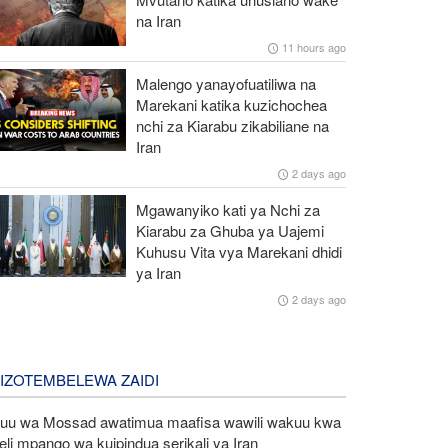
na Iran
11 hours ago
Malengo yanayofuatiliwa na
Marekani katika kuzichochea
nchi za Kiarabu zikabiliane na
Iran
2 days ago
Mgawanyiko kati ya Nchi za
Kiarabu za Ghuba ya Uajemi
Kuhusu Vita vya Marekani dhidi
ya Iran
2 days ago
LIZOTEMBELEWA ZAIDI
uu wa Mossad awatimua maafisa wawili wakuu kwa
eli mpango wa kuipindua serikali ya Iran