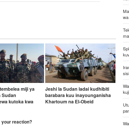
Ma
wa
Tel
mak
Spi
kuv
Ira
sis
Waz
tembelea miji ya
Jeshi la Sudan ladai kudhibiti
kuj
a Sudan
barabara kuu inayounganisha
ewa kutoka kwa
Khartoum na El-Obeid
Utu
pa
Wat