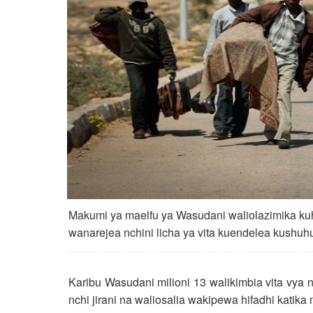
Makumi ya maelfu ya Wasudani waliolazimika ku
wanarejea nchini licha ya vita kuendelea kushu
Karibu Wasudani milioni 13 walikimbia vita vya n
nchi jirani na waliosalia wakipewa hifadhi kati