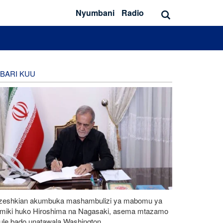
Nyumbani
Radio
BARI KUU
zeshkian akumbuka mashambulizi ya mabomu ya
omiki huko Hiroshima na Nagasaki, asema mtazamo
eule bado unatawala Washington