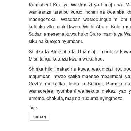
Kamisheni Kuu ya Wakimbizi ya Umoja wa Mat
wameanza taratibu kurudi nchini na kwamba ida
inaongezeka. Wasudani wasiopungua milioni 1 
kuibuka vita nchini kwao. Walid Abu al Seid, mr
Sudan amesema kuwa huko Cairo mamia ya Wasu
siku na kurejea nyumbani.
Shirika la Kimataifa la Uhamiaji limeeleza ku
Misri tangu kuanza kwa mwaka huu.
Shirika hilo linakadiria kuwa, wakimbizi 400,
majumbani mwao katika maeneo mbalimbali ya mj
Gezira na katika jimbo la Sennar. Pamoja na
wanaorejea nyumbani wamekuta makazi yao ya
umeme, chakula, maji na huduma nyinginezo.
Tags
SUDAN