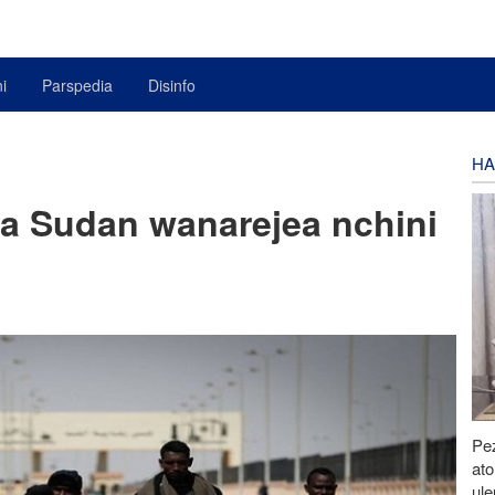
i
Parspedia
Disinfo
HA
ta Sudan wanarejea nchini
Pe
at
ul