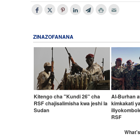
ZINAZOFANANA
Kitengo cha "Kundi 26" cha
Al-Burhan a
RSF chajisalimisha kwa jeshi la
kimkakati y
Sudan
iliyokombol
RSF