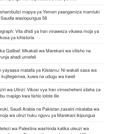
shambulizi mapya ya Yemen yaangamiza mamluki
 Saudia wasiopungua 58
egraph: Vita dhidi ya Iran vinaweza vikawa moja ya
osa ya kihistoria
ka Qalibaf: Mkakati wa Marekani wa vitisho na
unja ahadi umefeli
n yayaasa mataifa ya Kiislamu: Ni wakati sasa wa
i kujitegemea, kuwa na udugu wa kweli
iri wa Ulinzi: Vikosi vya Iran vimesheheni silaha za
ibu mapigo kwa tishio lolote lile
ruki, Saudi Arabia na Pakistan zasaini mkataba wa
moja wa ulinzi huku nguvu ya Marekani ikipungua
etezi wa Palestina washinda katika uteuzi wa