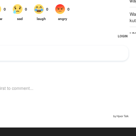
wa
Wa
ku
UNS
kw
Ka
ili
zi