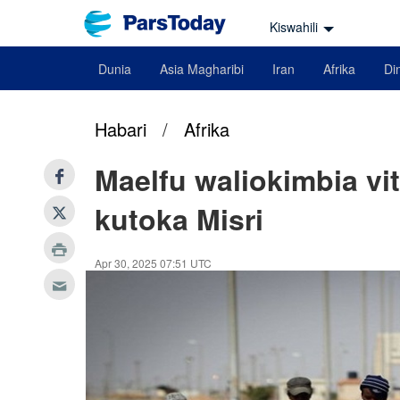
Kiswahili
Dunia
Asia Magharibi
Iran
Afrika
Din
Habari
/
Afrika
Maelfu waliokimbia vi
kutoka Misri
Apr 30, 2025 07:51 UTC