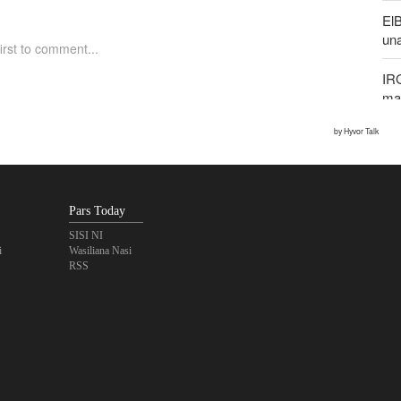
El
un
IR
mak
mw
Pe
ya
Pars Today
Rip
IC
SISI NI
i
Wasiliana Nasi
RSS