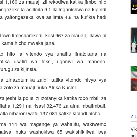
 1,160 za mauaji zilirekodiwa katika jimbo hilo
ngezeko la asilimia 9.1 ikilinganishwa na kipindi
 yaliongezeka kwa asilimia 4.8 na kufikia hadi
Town limesharekodi kesi 967 za mauaji, likiwa ni
di kama hicho mwaka jana.
 hilo la vitendo vya uhalifu linatokana na
tika usafiri wa teksi, ugomvi wa maneno,
urugu za kijinsia.
 zinazotumika zaidi katika vitendo hivyo vya
i zote za mauaji huko Afrika Kusini.
eshi la polisi zilizofanyika katika robo mbili za
aha 1,291 na risasi 32,476 za aina mbalimbali.
atia mbaroni watu 137,081 katika kipindi hicho.
ZI
chama 114 wa magenge ya wahalifu, wakiwemo
Vi
atwa, huku washukiwa 65 wakishikiliwa kwa
nd