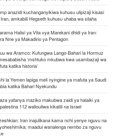
mp anazidi kuchanganyikiwa kuhusu ulipizaji kisasi
Iran, amkabili Hegseth kuhusu uhaba wa silaha
rama Halisi ya Vita vya Marekani dhidi ya Iran:
ra Nne ya Makadirio ya Pentagon
uu wa Aramco: Kufungwa Lango-Bahari la Hormuz
mesababisha ‘mshtuko mkubwa kwa usambazaji wa
uta katika historia’
hi la Yemen lapiga meli nyingine ya mafuta ya Saudi
abia katika Bahari Nyekundu
aza yafanya maziko makubwa zaidi ya halaiki ya
alestina 112 waliouliwa kikatili na Israel
eshkian: Iran inajulikana kama nchi yenye nguvu na
ayoheshimika; maadui wanalenga nembo za nguvu
ke