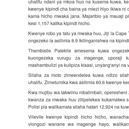
uhalifu ndani ya mkoa huo na kusema kuwa, kesi
kwenye kipindi cha baina ya miezi hiyo ikiwa ni o
kama hicho mwaka jana. Majaribio ya mauaji pia
kesi 1,157 katika kipindi hicho.
Kwenye robo ya tatu ya mwaka huu, Jiji la Cape 
ongezeko la asilimia 8.9 ikilinganishwa na kipin
Thembisile Patekile amesema kuwa ongezeko
kuongezeka vurugu za magenge, uporaji ka
mashambulizi ya kulipiza kisasi, unyang'anyi na v
Silaha za moto zimeendelea kuwa ndizo silaha
uhalifu. Zimetumika kwa asilimia 60.6 kwenye kes
Kwa mujibu wa takwimu mbalimbali, operesheni za j
kwanza za mwaka huu zilipelekea kukamatwa sil
Polisi pia walikamata silaha hatari 12,924 na kuw
Vilevile kwenye kipindi hicho hicho, wana
viongozi wanane wa magenge hayo, walikam