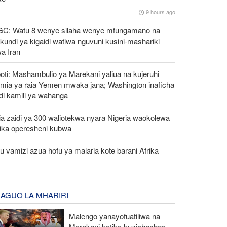
9 hours ago
GC: Watu 8 wenye silaha wenye mfungamano na
undi ya kigaidi watiwa nguvuni kusini-mashariki
a Iran
oti: Mashambulio ya Marekani yaliua na kujeruhi
mia ya raia Yemen mwaka jana; Washington inaficha
di kamili ya wahanga
a zaidi ya 300 waliotekwa nyara Nigeria waokolewa
tika operesheni kubwa
 vamizi azua hofu ya malaria kote barani Afrika
AGUO LA MHARIRI
Malengo yanayofuatiliwa na
Marekani katika kuzichochea