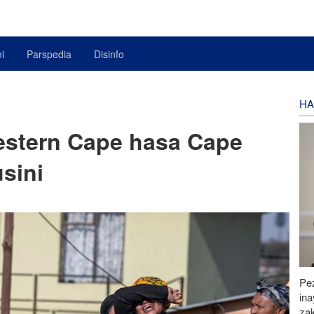
i
Parspedia
Disinfo
HA
estern Cape hasa Cape
sini
Pez
in
za