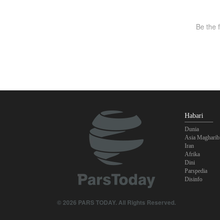
Habari
Dunia
Asia Magharib
Iran
Afrika
Dini
Parspedia
Disinfo
© 2026 PARS TODAY. All Rights Reserved.