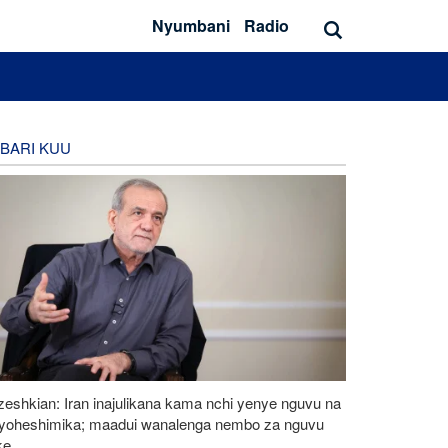
Nyumbani
Radio
BARI KUU
eshkian: Iran inajulikana kama nchi yenye nguvu na
ayoheshimika; maadui wanalenga nembo za nguvu
ke