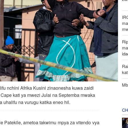
IR
mak
mw
Rip
ma
ida
Rai
ka
Mbu
lifu nchini Afrika Kusini zinaonesha kuwa zaidi
 Cape kati ya mwezi Julai na Septemba mwaka
 uhalifu na vurugu katika eneo hil.
CH
e Patekile, ametoa takwimu mpya za vitendo vya