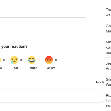
Tru
wa 
Gha
Ma
Mk
ku
maf
Jes
Ar
Gh
Wap
Pez
in
za