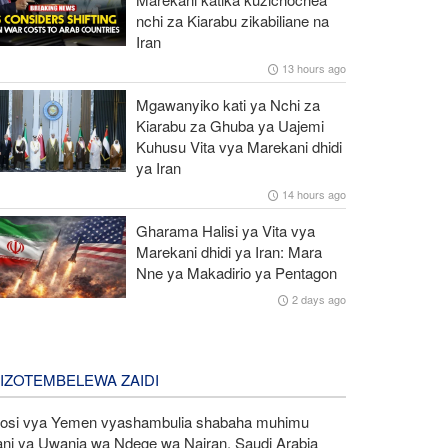
nchi za Kiarabu zikabiliane na
Iran
13 hours ago
Mgawanyiko kati ya Nchi za
Kiarabu za Ghuba ya Uajemi
Kuhusu Vita vya Marekani dhidi
ya Iran
14 hours ago
Gharama Halisi ya Vita vya
Marekani dhidi ya Iran: Mara
Nne ya Makadirio ya Pentagon
2 days ago
LIZOTEMBELEWA ZAIDI
kosi vya Yemen vyashambulia shabaha muhimu
ani ya Uwanja wa Ndege wa Najran, Saudi Arabia