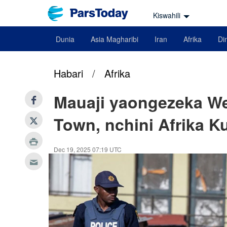
Kiswahili
Dunia
Asia Magharibi
Iran
Afrika
Din
Habari
/
Afrika
Mauaji yaongezeka W
Town, nchini Afrika Ku
Dec 19, 2025 07:19 UTC