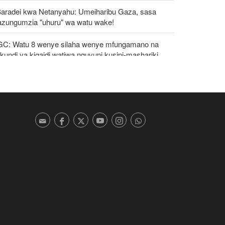
Baradei kwa Netanyahu: Umeiharibu Gaza, sasa
azungumzia "uhuru" wa watu wake!
GC: Watu 8 wenye silaha wenye mfungamano na
undi ya kigaidi watiwa nguvuni kusini-mashariki
a Iran
zeshkian: Iran itaunga mkono maamuzi
takayochukuliwa na viongozi wa Palestina
oti: Marekani inazishinikiza nchi za Afrika kujiondoa
C au kukabiliwa na madhara