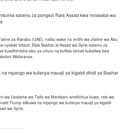
mtumia salamu za pongezi Rais Assad kwa mnasaba wa
ia
alme za Kiarabu (UAE), naibu wake na mrithi wa ufalme wa Abu
 nyakati tofauti, Rais Bashar al Assad wa Syria salamu za
 kuadhimisha siku ya uhuru na kufikia tamati kukaliwa kwa
koloni Wafaransa.
a na mpango wa kufanya mauaji ya kigaidi dhidi ya Bashar
ni wa Usalama wa Taifa wa Marekani amefichua kuwa, rais wa
onald Trump alikuwa na mpango wa kufanya mauaji ya kigaidi
sad wa Syria.