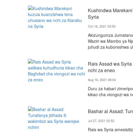
Kushindwa Marekani 
Syria
Oct 16, 2021 03:53
Akizungumza Jumatano m
Waziri wa Mambo ya Nj
juhudi za kuboreshwa uh
Rais Assad wa Syria
nchi za eneo
Aug 16, 2021 08:04
Duru za habari zimeripot
kikao cha viongozi wa nc
Bashar al Assad: Tuna
Jul 27, 2021 02:52
Rais wa Syria amesisit