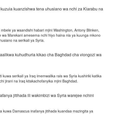
kuzuia kuanzishwa tena uhusiano wa nchi za Kiarabu na
bele ya waandishi habari mjini Washington, Antony Blinken,
e wa Marekani amesema nchi hiyo haina nia ya kuunga mkono
usiano na serikali ya Syria.
 aalikwa kuhudhuria kikao cha Baghdad cha viongozi wa
i kuwa serikali ya Iraq imemwalika rais wa Syria kushiriki katika
hi jirani na Iraq kitakachofanyika mjini Baghdad.
fanya jitihada ili wakimbizi wa Syria warejee nchini
iza kuwa Damascus inafanya jitihada kuandaa mazingita ya