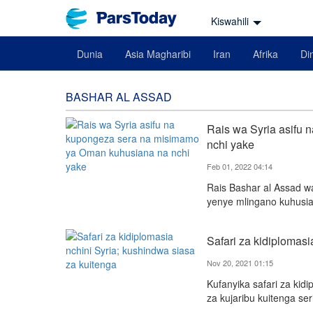
Kiswahili
Dunia
Asia Magharibi
Iran
Afrika
Din
BASHAR AL ASSAD
Rais wa Syria asifu
nchi yake
Feb 01, 2022 04:14
Rais Bashar al Assad 
yenye mlingano kuhusia
Safari za kidiplomasi
Nov 20, 2021 01:15
Kufanyika safari za kidi
za kujaribu kuitenga s