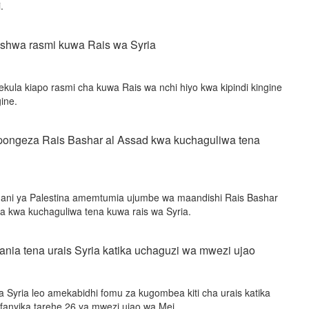
.
ishwa rasmi kuwa Rais wa Syria
kula kiapo rasmi cha kuwa Rais wa nchi hiyo kwa kipindi kingine
ine.
ngeza Rais Bashar al Assad kwa kuchaguliwa tena
ani ya Palestina amemtumia ujumbe wa maandishi Rais Bashar
 kwa kuchaguliwa tena kuwa rais wa Syria.
nia tena urais Syria katika uchaguzi wa mwezi ujao
 Syria leo amekabidhi fomu za kugombea kiti cha urais katika
fanyika tarehe 26 ya mwezi ujao wa Mei.