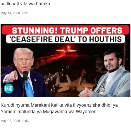
usitishaji vita wa haraka
May 14, 2025 03:21
Kurudi nyuma Marekani katika vita ilivyoanzisha dhidi ya
Yemen; matunda ya Muqawama wa Wayemen
May 07, 2025 22:53