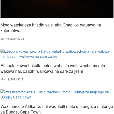
Moto wateketeza hifadhi ya silaha Chad, 55 wauawa na
kujeruhiwa
Jun 19, 2024 07:31
Ethiopia kuwachukulia hatua wahalifu waliowachoma raia
wakiwa hai, baadhi walikuwa na sare za jeshi
Mar 12, 2022 22:54
Wazimamoto Afrika Kusini wadhibiti moto uliounguza majengo
ya Bunge, Cape Town