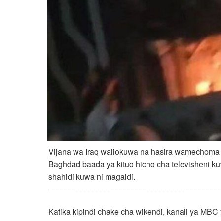
Vijana wa Iraq waliokuwa na hasira wamechoma m
Baghdad baada ya kituo hicho cha televishen
shahidi kuwa ni magaidi.
Katika kipindi chake cha wikendi, kanali ya MB