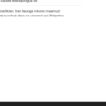
 Saudia wasiopungua 58
zeshkian: Iran itaunga mkono maamuzi
takayochukuliwa na viongozi wa Palestina
awanyiko kati ya Nchi za Kiarabu za Ghuba ya
emi Kuhusu Vita vya Marekani dhidi ya Iran
C: Kundi la DAESH (ISIS) lingali ni tishio kubwa
a usalama barani Afrika