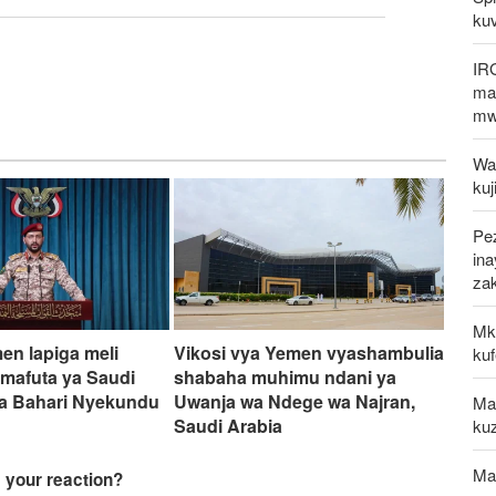
kuv
IR
mak
mw
Waz
kuj
Pez
in
za
Mk
men lapiga meli
Vikosi vya Yemen vyashambulia
kuf
 mafuta ya Saudi
shabaha muhimu ndani ya
ka Bahari Nyekundu
Uwanja wa Ndege wa Najran,
Mal
Saudi Arabia
kuz
Ma