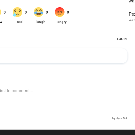
wa
Pe
ya
Mg
Uaj
UNS
kw