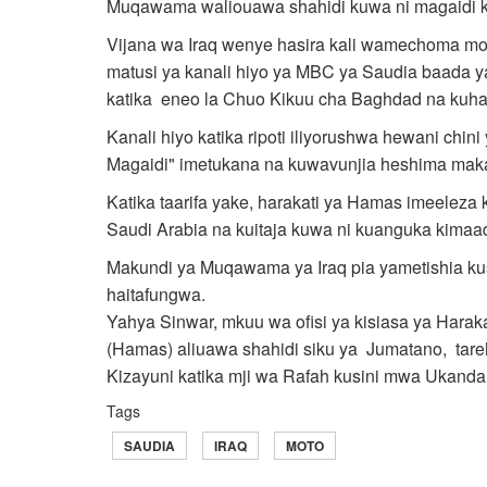
Muqawama waliouawa shahidi kuwa ni magaidi kwa
Vijana wa Iraq wenye hasira kali wamechoma moto 
matusi ya kanali hiyo ya MBC ya Saudia baada ya
katika eneo la Chuo Kikuu cha Baghdad na kuhar
Kanali hiyo katika ripoti iliyorushwa hewani chi
Magaidi" imetukana na kuwavunjia heshima ma
Katika taarifa yake, harakati ya Hamas imeeleza
Saudi Arabia na kuitaja kuwa ni kuanguka kimaadi
Makundi ya Muqawama ya Iraq pia yametishia kusha
haitafungwa.
Yahya Sinwar, mkuu wa ofisi ya kisiasa ya Hara
(Hamas) aliuawa shahidi siku ya Jumatano, tare
Kizayuni katika mji wa Rafah kusini mwa Ukand
Tags
SAUDIA
IRAQ
MOTO