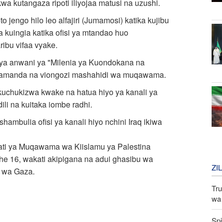
 kutangaza ripoti iliyojaa matusi na uzushi.
jengo hilo leo alfajiri (Jumamosi) katika kujibu
 kuingia katika ofisi ya mtandao huo
ibu vifaa vyake.
ni ya anwani ya "Milenia ya Kuondokana na
kamanda na viongozi mashahidi wa muqawama.
 kuchukizwa kwake na hatua hiyo ya kanali ya
li na kuitaka iombe radhi.
mbulia ofisi ya kanali hiyo nchini Iraq ikiwa
kati ya Muqawama wa Kiislamu ya Palestina
he 16, wakati akipigana na adui ghasibu wa
ZI
a wa Gaza.
Tru
wa 
Spi