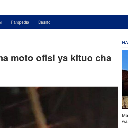
i
Parspedia
Disinfo
HA
a moto ofisi ya kituo cha
a
Ma
wa