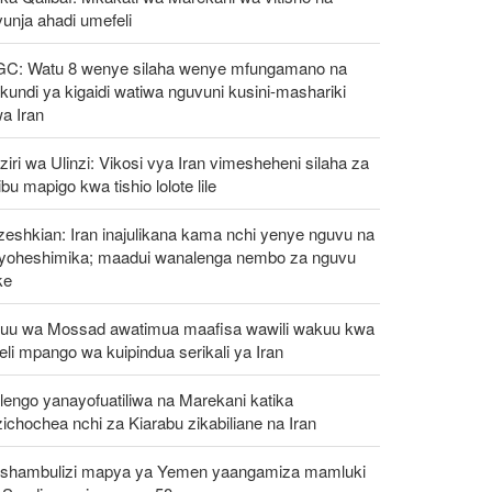
unja ahadi umefeli
GC: Watu 8 wenye silaha wenye mfungamano na
undi ya kigaidi watiwa nguvuni kusini-mashariki
a Iran
iri wa Ulinzi: Vikosi vya Iran vimesheheni silaha za
ibu mapigo kwa tishio lolote lile
eshkian: Iran inajulikana kama nchi yenye nguvu na
ayoheshimika; maadui wanalenga nembo za nguvu
ke
uu wa Mossad awatimua maafisa wawili wakuu kwa
eli mpango wa kuipindua serikali ya Iran
engo yanayofuatiliwa na Marekani katika
ichochea nchi za Kiarabu zikabiliane na Iran
shambulizi mapya ya Yemen yaangamiza mamluki