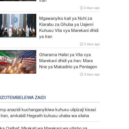
2 days ago
Mgawanyiko kati ya Nchi za
Kiarabu za Ghuba ya Uajemi
Kuhusu Vita vya Marekani dhidi
ya Iran
2 days ago
Gharama Halisi ya Vita vya
Marekani dhidi ya Iran: Mara
Nne ya Makadirio ya Pentagon
3 days ago
LIZOTEMBELEWA ZAIDI
mp anazidi kuchanganyikiwa kuhusu ulipizaji kisasi
Iran, amkabili Hegseth kuhusu uhaba wa silaha
ka Qalibaf: Mkakati wa Marekani wa vitisho na