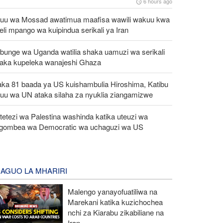
6 hours ago
uu wa Mossad awatimua maafisa wawili wakuu kwa
eli mpango wa kuipindua serikali ya Iran
bunge wa Uganda watilia shaka uamuzi wa serikali
taka kupeleka wanajeshi Ghaza
aka 81 baada ya US kuishambulia Hiroshima, Katibu
uu wa UN ataka silaha za nyuklia ziangamizwe
etezi wa Palestina washinda katika uteuzi wa
gombea wa Democratic wa uchaguzi wa US
AGUO LA MHARIRI
Malengo yanayofuatiliwa na
Marekani katika kuzichochea
nchi za Kiarabu zikabiliane na
Iran