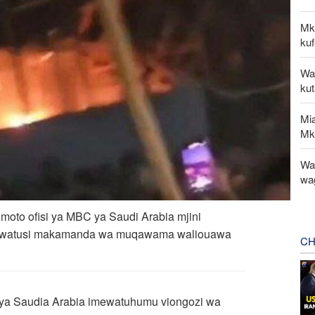
Mk
kuf
Wa
ku
Mi
Mk
Wat
wa
oto ofisi ya MBC ya Saudi Arabia mjini
i kuwatusi makamanda wa muqawama waliouawa
CH
C ya Saudia Arabia imewatuhumu viongozi wa