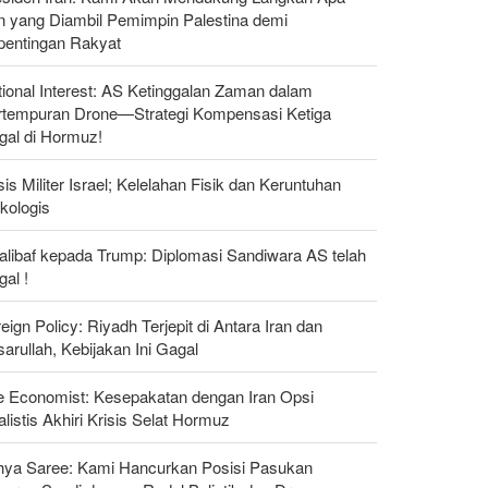
n yang Diambil Pemimpin Palestina demi
pentingan Rakyat
ional Interest: AS Ketinggalan Zaman dalam
rtempuran Drone—Strategi Kompensasi Ketiga
gal di Hormuz!
sis Militer Israel; Kelelahan Fisik dan Keruntuhan
kologis
alibaf kepada Trump: Diplomasi Sandiwara AS telah
al !
eign Policy: Riyadh Terjepit di Antara Iran dan
arullah, Kebijakan Ini Gagal
e Economist: Kesepakatan dengan Iran Opsi
listis Akhiri Krisis Selat Hormuz
hya Saree: Kami Hancurkan Posisi Pasukan