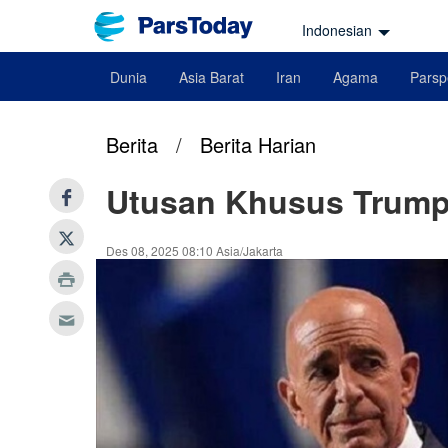
Indonesian
Dunia
Asia Barat
Iran
Agama
Parsp
Berita
/
Berita Harian
Utusan Khusus Trump:
Des 08, 2025 08:10 Asia/Jakarta