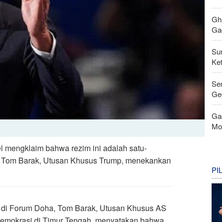
Gh
Gag
Su
Ke
Se
Ge
Ga
Mo
el mengklaim bahwa rezim ini adalah satu-
t, Tom Barak, Utusan Khusus Trump, menekankan
PI
al di Forum Doha, Tom Barak, Utusan Khusus AS
demokrasi di Timur Tengah, menyatakan bahwa