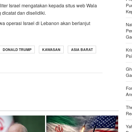
Pu
liter Israel mengatakan kepada situs web Wala
Ke
icatat dan diselidiki.
 operasi Israel di Lebanon akan berlanjut
Nat
Pe
Ga
Kri
DONALD TRUMP
KAWASAN
ASIA BARAT
Psi
Gh
Gag
For
Ans
Th
Rea
Ya