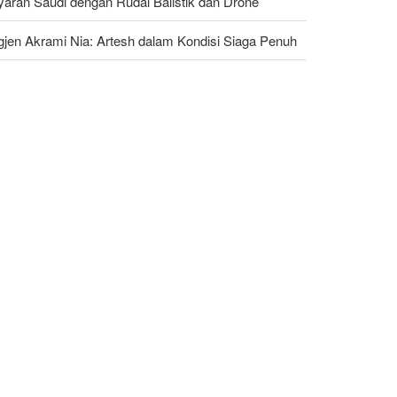
yaran Saudi dengan Rudal Balistik dan Drone
gjen Akrami Nia: Artesh dalam Kondisi Siaga Penuh
ggota Kongres AS Khawatirkan Dampak Menipisnya
dal Amerika Hadapi Iran