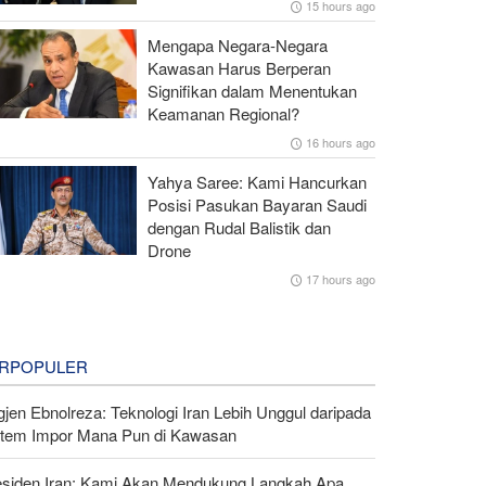
15 hours ago
Mengapa Negara-Negara
Kawasan Harus Berperan
Signifikan dalam Menentukan
Keamanan Regional?
16 hours ago
Yahya Saree: Kami Hancurkan
Posisi Pasukan Bayaran Saudi
dengan Rudal Balistik dan
Drone
17 hours ago
RPOPULER
gjen Ebnolreza: Teknologi Iran Lebih Unggul daripada
stem Impor Mana Pun di Kawasan
esiden Iran: Kami Akan Mendukung Langkah Apa