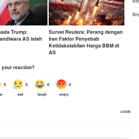
Ba
Bri
An
pada Trump:
Survei Reuters: Perang dengan
Ru
andiwara AS telah
Iran Faktor Penyebab
Ketidakstabilan Harga BBM di
AS