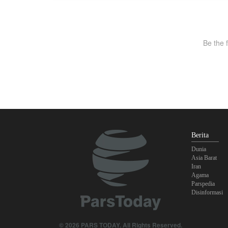
Berita
Dunia
Asia Barat
Iran
Agama
Parspedia
Disinformasi
© 2026 PARS TODAY. All Rights Reserved.