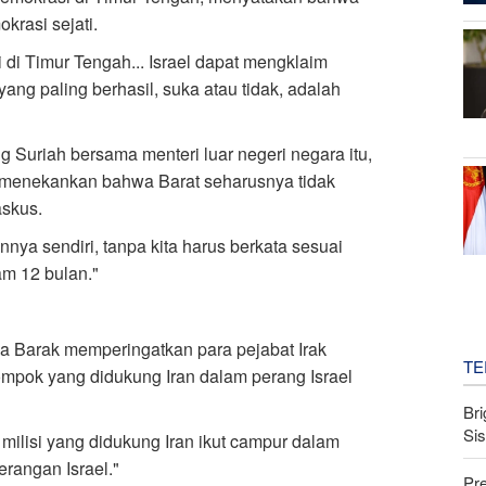
krasi sejati.
 di Timur Tengah... Israel dapat mengklaim
yang paling berhasil, suka atau tidak, adalah
g Suriah bersama menteri luar negeri negara itu,
a, menekankan bahwa Barat seharusnya tidak
askus.
nya sendiri, tanpa kita harus berkata sesuai
am 12 bulan."
a Barak memperingatkan para pejabat Irak
TE
ompok yang didukung Iran dalam perang Israel
Bri
Si
u milisi yang didukung Iran ikut campur dalam
rangan Israel."
Pr