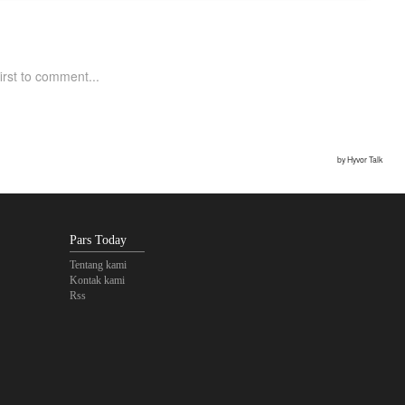
Pars Today
Tentang kami
Kontak kami
Rss