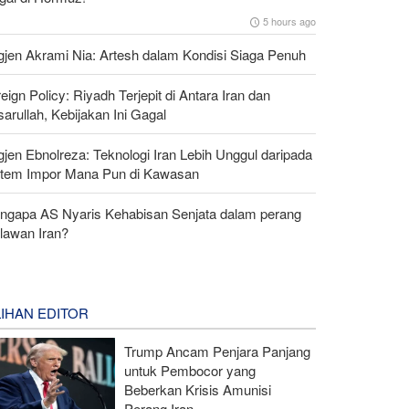
5 hours ago
gjen Akrami Nia: Artesh dalam Kondisi Siaga Penuh
eign Policy: Riyadh Terjepit di Antara Iran dan
arullah, Kebijakan Ini Gagal
gjen Ebnolreza: Teknologi Iran Lebih Unggul daripada
stem Impor Mana Pun di Kawasan
ngapa AS Nyaris Kehabisan Senjata dalam perang
lawan Iran?
LIHAN EDITOR
Trump Ancam Penjara Panjang
untuk Pembocor yang
Beberkan Krisis Amunisi
Perang Iran