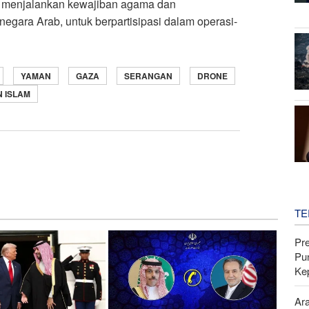
a menjalankan kewajiban agama dan
gara Arab, untuk berpartisipasi dalam operasi-
YAMAN
GAZA
SERANGAN
DRONE
 ISLAM
TE
Pr
Pu
Ke
Ar