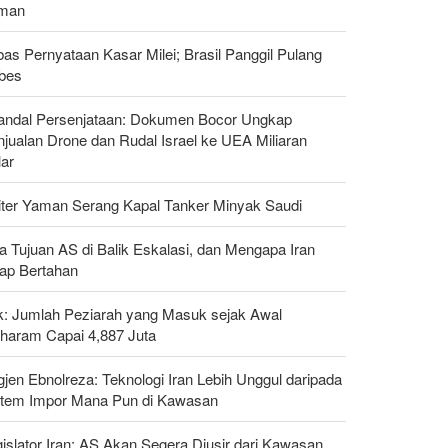
man
as Pernyataan Kasar Milei; Brasil Panggil Pulang
bes
andal Persenjataan: Dokumen Bocor Ungkap
jualan Drone dan Rudal Israel ke UEA Miliaran
lar
liter Yaman Serang Kapal Tanker Minyak Saudi
a Tujuan AS di Balik Eskalasi, dan Mengapa Iran
tap Bertahan
ak: Jumlah Peziarah yang Masuk sejak Awal
haram Capai 4,887 Juta
gjen Ebnolreza: Teknologi Iran Lebih Unggul daripada
stem Impor Mana Pun di Kawasan
islator Iran: AS Akan Segera Diusir dari Kawasan