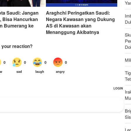
Ya
ta Saudi: Jangan
Araghchi Peringatkan Saudi:
Imb
, Bisa Hancurkan
Negara Kawasan yang Dukung
Du
n Bumerang ke
AS di Kawasan akan
Menanggung Akibatnya
Sk
Pen
Do
Mi
Tig
Te
Ir
Mu
Bri
Si
Leg