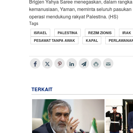
Brigjen Yahya Saree menegaskan, dalam rangk
kemanusiaan, Yaman, meminta seluruh pasukan ne
operasi mendukung rakyat Palestina. (HS)
Tags
ISRAEL
PALESTINA
REZIM ZIONIS
IRAK
PESAWAT TANPA AWAK
KAPAL
PERLAWANAN
TERKAIT