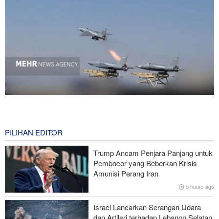
National Interest: AS Ketinggalan Zaman dalam Pertempuran
Drone—Strategi Kompensasi Ketiga Gagal di Hormuz!
47 minutes ago
PILIHAN EDITOR
Brigjen Akrami Nia: Artesh dalam Kondisi Siaga Penuh
Trump Ancam Penjara Panjang untuk
Pembocor yang Beberkan Krisis
Foreign Policy: Riyadh Terjepit di Antara Iran dan Ansarullah,
Amunisi Perang Iran
Kebijakan Ini Gagal
5 hours ago
Brigjen Ebnolreza: Teknologi Iran Lebih Unggul daripada Sistem
Israel Lancarkan Serangan Udara
Impor Mana Pun di Kawasan
dan Artileri terhadap Lebanon Selatan