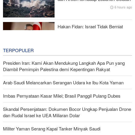
6 hours ago
Mengapa AS Nyaris Kehabisan Senjata dalam perang melawan
Iran?
Hakan Fidan: Israel Tidak Berniat
Capai Perdamaian
6 hours ago
TERPOPULER
Presiden Iran: Kami Akan Mendukung Langkah Apa Pun yang
Diambil Pemimpin Palestina demi Kepentingan Rakyat
Arab Saudi Melancarkan Serangan Udara ke Ibu Kota Yaman
Imbas Pernyataan Kasar Milei; Brasil Panggil Pulang Dubes
Skandal Persenjataan: Dokumen Bocor Ungkap Penjualan Drone
dan Rudal Israel ke UEA Miliaran Dolar
Militer Yaman Serang Kapal Tanker Minyak Saudi