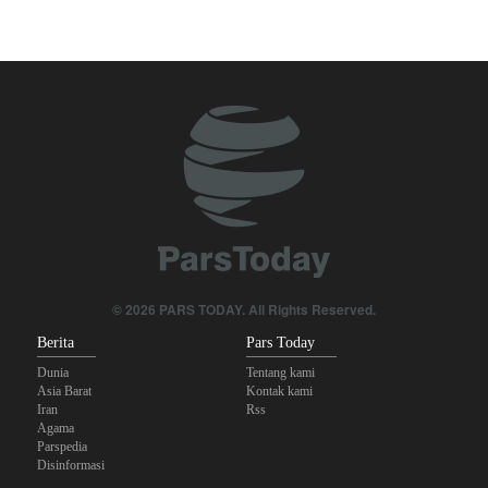
Tiga Tujuan AS di Balik Eskalasi, dan Mengapa Iran Tetap
Bertahan
Irak: Jumlah Peziarah yang Masuk sejak Awal Muharam Capai
4,887 Juta
Legislator Iran: AS Akan Segera Diusir dari Kawasan dan Semua
Pangkalan Terorisnya!
Ledakan yang Mengguncang UEA; Di Mana Jebel Ali dan
Mengapa Itu Penting?
Dua Orang di UEA Ditahan karena Sebarkan Foto Ledakan Jebel
© 2026 PARS TODAY. All Rights Reserved.
Ali
Berita
Pars Today
Dunia
Tentang kami
Asia Barat
Kontak kami
Iran
Rss
Agama
Parspedia
Disinformasi