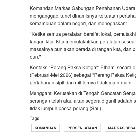
Komandan Markas Gabungan Pertahanan Udara K
menganggap kunci dinamisnya kekuatan pertaha
kemampuan dalam negeri, dan menegaskan:
"Ketika semua peralatan bersifat lokal, pemutak
tangan kita. Kita memutakhirkan peralatan sesua
massalnya pun akan berada di tangan kita, dan 
pun."
Konteks "Perang Paksa Ketiga": Elhami secara eks
(Februari-Mei 2026) sebagai "Perang Paksa Keti
pertahanan sipil dan militernya tidak main-main.
Mengganti Kerusakan di Tengah Gencatan Senjat
serangan telah atau akan segera diganti adalah s
tidak lumpuh pasca-perang.(Sail)
Tags
KOMANDAN
PERSENJATAAN
MARKAS BESA