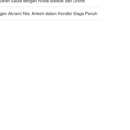
yaran Saudi dengan Rudal Balistik dan Drone
gjen Akrami Nia: Artesh dalam Kondisi Siaga Penuh
ggota Kongres AS Khawatirkan Dampak Menipisnya
dal Amerika Hadapi Iran