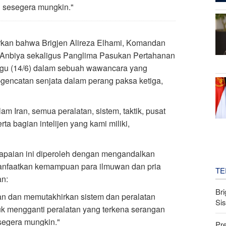
i sesegera mungkin."
rkan bahwa Brigjen Alireza Elhami, Komandan
Anbiya sekaligus Panglima Pasukan Pertahanan
nggu (14/6) dalam sebuah wawancara yang
-gencatan senjata dalam perang paksa ketiga,
lam Iran, semua peralatan, sistem, taktik, pusat
ta bagian intelijen yang kami miliki,
apaian ini diperoleh dengan mengandalkan
anfaatkan kemampuan para ilmuwan dan pria
TE
an:
Bri
n dan memutakhirkan sistem dan peralatan
Si
k mengganti peralatan yang terkena serangan
esegera mungkin."
Pr