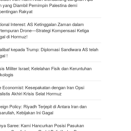
n yang Diambil Pemimpin Palestina demi
pentingan Rakyat
ional Interest: AS Ketinggalan Zaman dalam
rtempuran Drone—Strategi Kompensasi Ketiga
gal di Hormuz!
alibaf kepada Trump: Diplomasi Sandiwara AS telah
al !
sis Militer Israel; Kelelahan Fisik dan Keruntuhan
kologis
e Economist: Kesepakatan dengan Iran Opsi
listis Akhiri Krisis Selat Hormuz
eign Policy: Riyadh Terjepit di Antara Iran dan
arullah, Kebijakan Ini Gagal
hya Saree: Kami Hancurkan Posisi Pasukan