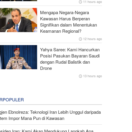
11 hours ago
Mengapa Negara-Negara
Kawasan Harus Berperan
Signifikan dalam Menentukan
Keamanan Regional?
12 hours ago
Yahya Saree: Kami Hancurkan
Posisi Pasukan Bayaran Saudi
dengan Rudal Balistik dan
Drone
13 hours ago
RPOPULER
gjen Ebnolreza: Teknologi Iran Lebih Unggul daripada
stem Impor Mana Pun di Kawasan
esiden Iran: Kami Akan Mendukung Langkah Apa