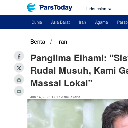
Indonesian
Dunia
Asia Barat
Iran
Agama
Parsp
Berita
/
Iran
Panglima Elhami: "Si
Rudal Musuh, Kami Ga
Massal Lokal"
Jun 14, 2026 17:17 Asia/Jakarta