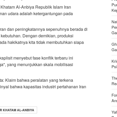
Pu
hatam Al-Anbiya Republik Islam Iran
Ke
nan udara adalah ketergantungan pada
Nat
Pe
hiran dan peningkatannya sepenuhnya berada di
Ga
i kebutuhan. Dengan demikian, produksi
pada hakikatnya kita tidak membutuhkan siapa
Gh
Gag
plisit menyebut fase konflik terbaru ini
Kri
ga", yang menunjukkan skala mobilisasi
Psi
Th
a: Klaim bahwa peralatan yang terkena
Rea
inyal bahwa kapasitas industri pertahanan Iran
For
Ans
R KHATAM AL-ANBIYA
Ya