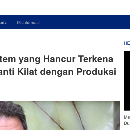
edia
Disinformasi
HE
stem yang Hancur Terkena
nti Kilat dengan Produksi
Men
Du