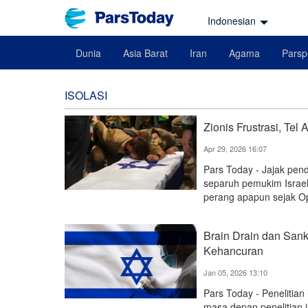
Indonesian
Dunia
Asia Barat
Iran
Agama
Parsp
ISOLASI
Zionis Frustrasi, Tel
Apr 29, 2026 16:07
Pars Today - Jajak pen
separuh pemukim Israe
perang apapun sejak Op
Brain Drain dan Sanks
Kehancuran
Jan 05, 2026 13:10
Pars Today - Penelitian
masa depan penelitian i