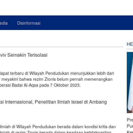
edia
Disinformasi
HE
 Aviv Semakin Terisolasi
dapat terbaru di Wilayah Pendudukan menunjukkan lebih dari
l meyakini bahwa rezim Zionis belum pernah memenangkan
erasi Badai Al-Aqsa pada 7 Oktober 2023.
i Internasional, Penelitian Ilmiah Israel di Ambang
Pr
Pu
 ilmiah di Wilayah Pendudukan berada dalam kondisi kritis dan
Ke
lmiah di rezim Zionis berada dalam keadaan ketidakpastian.