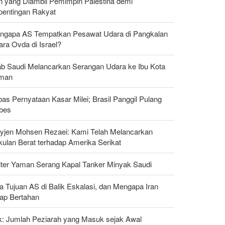
n yang Diambil Pemimpin Palestina demi
pentingan Rakyat
ngapa AS Tempatkan Pesawat Udara di Pangkalan
ra Ovda di Israel?
ab Saudi Melancarkan Serangan Udara ke Ibu Kota
man
as Pernyataan Kasar Milei; Brasil Panggil Pulang
bes
yjen Mohsen Rezaei: Kami Telah Melancarkan
kulan Berat terhadap Amerika Serikat
liter Yaman Serang Kapal Tanker Minyak Saudi
a Tujuan AS di Balik Eskalasi, dan Mengapa Iran
tap Bertahan
ak: Jumlah Peziarah yang Masuk sejak Awal