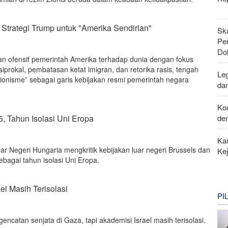
 Strategi Trump untuk "Amerika Sendirian"
Sk
Pen
Do
n ofensif pemerintah Amerika terhadap dunia dengan fokus
siprokal, pembatasan ketat imigran, dan retorika rasis, tengah
Leg
sionisme” sebagai garis kebijakan resmi pemerintah negara
da
Ko
de
, Tahun Isolasi Uni Eropa
Kar
ar Negeri Hungaria mengkritik kebijakan luar negeri Brussels dan
Ke
bagai tahun isolasi Uni Eropa.
el Masih Terisolasi
PI
encatan senjata di Gaza, tapi akademisi Israel masih terisolasi.