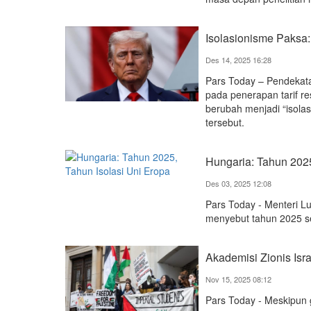
Isolasionisme Paksa:
Des 14, 2025 16:28
Pars Today – Pendekata
pada penerapan tarif re
berubah menjadi “isola
tersebut.
Hungaria: Tahun 2025
Des 03, 2025 12:08
Pars Today - Menteri Lu
menyebut tahun 2025 se
Akademisi Zionis Isra
Nov 15, 2025 08:12
Pars Today - Meskipun g