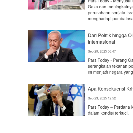
Pars Today - Menyusul 
Gaza dan meningkatnya 
perusahaan senjata Israe
menghadapi pembatasan
Dari Politik hingga 
Internasional
Sep 29, 2025 06:47
Pars Today - Perang Ga
serangkaian tekanan po
ini menjadi negara yang
Apa Konsekuensi Kris
Sep 23, 2025 12:52
Pars Today – Perdana M
dalam kondisi terkucil.