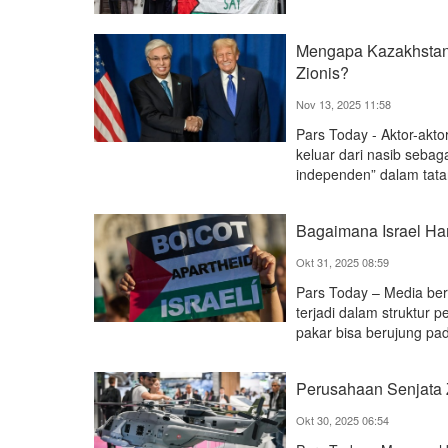
Mengapa Kazakhstan 
Zionis?
Nov 13, 2025 11:58
Pars Today - Aktor-akt
keluar dari nasib sebag
independen” dalam tata
Bagaimana Israel Ham
Okt 31, 2025 08:59
Pars Today – Media ber
terjadi dalam struktur 
pakar bisa berujung pad
Perusahaan Senjata Z
Okt 30, 2025 06:54