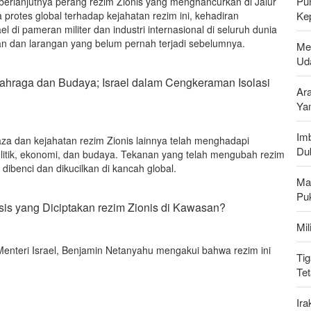
Pu
berlanjutnya perang rezim Zionis yang menghancurkan di Jalur
protes global terhadap kejahatan rezim ini, kehadiran
Ke
l di pameran militer dan industri internasional di seluruh dunia
 dan larangan yang belum pernah terjadi sebelumnya.
Me
Uda
Olahraga dan Budaya; Israel dalam Cengkeraman Isolasi
Ar
Ya
Imb
za dan kejahatan rezim Zionis lainnya telah menghadapi
Du
litik, ekonomi, dan budaya. Tekanan yang telah mengubah rezim
 dibenci dan dikucilkan di kancah global.
Ma
Pu
is yang Diciptakan rezim Zionis di Kawasan?
Mi
enteri Israel, Benjamin Netanyahu mengakui bahwa rezim ini
Tig
Te
Ir