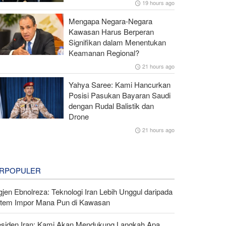
19 hours ago
Mengapa Negara-Negara
Kawasan Harus Berperan
Signifikan dalam Menentukan
Keamanan Regional?
21 hours ago
Yahya Saree: Kami Hancurkan
Posisi Pasukan Bayaran Saudi
dengan Rudal Balistik dan
Drone
21 hours ago
RPOPULER
gjen Ebnolreza: Teknologi Iran Lebih Unggul daripada
stem Impor Mana Pun di Kawasan
esiden Iran: Kami Akan Mendukung Langkah Apa