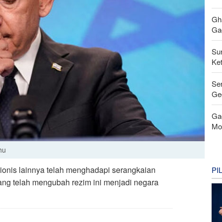
Gh
Gag
Su
Ke
Se
Ge
Ga
Mo
hu
ionis lainnya telah menghadapi serangkaian
PI
ang telah mengubah rezim ini menjadi negara