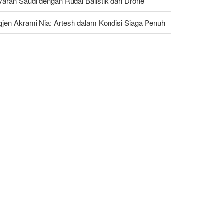
yaran Saudi dengan Rudal Balistik dan Drone
gjen Akrami Nia: Artesh dalam Kondisi Siaga Penuh
ggota Kongres AS Khawatirkan Dampak Menipisnya
dal Amerika Hadapi Iran