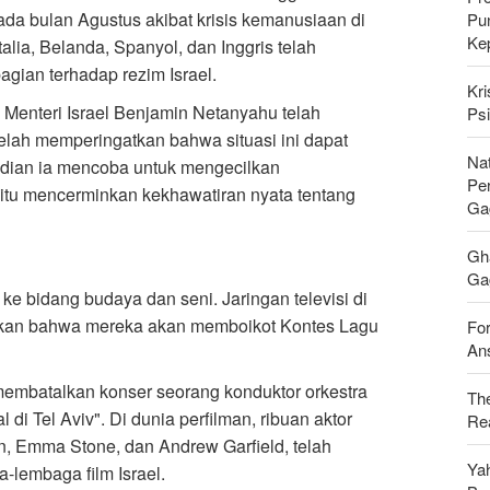
da bulan Agustus akibat krisis kemanusiaan di
Pu
Ke
talia, Belanda, Spanyol, dan Inggris telah
gian terhadap rezim Israel.
Kri
enteri Israel Benjamin Netanyahu telah
Psi
elah memperingatkan bahwa situasi ini dapat
Nat
udian ia mencoba untuk mengecilkan
Pe
tu mencerminkan kekhawatiran nyata tentang
Ga
Gh
Gag
ke bidang budaya dan seni. Jaringan televisi di
mkan bahwa mereka akan memboikot Kontes Lagu
For
Ans
k membatalkan konser seorang konduktor orkestra
Th
 di Tel Aviv". Di dunia perfilman, ribuan aktor
Rea
n, Emma Stone, dan Andrew Garfield, telah
Ya
-lembaga film Israel.