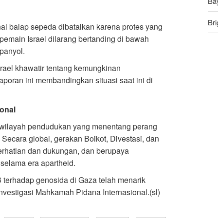
Ba
Bri
final balap sepeda dibatalkan karena protes yang
pemain Israel dilarang bertanding di bawah
An
panyol.
Ru
srael khawatir tentang kemungkinan
poran ini membandingkan situasi saat ini di
onal
 wilayah pendudukan yang menentang perang
Secara global, gerakan Boikot, Divestasi, dan
erhatian dan dukungan, dan berupaya
selama era apartheid.
B terhadap genosida di Gaza telah menarik
investigasi Mahkamah Pidana Internasional.(sl)