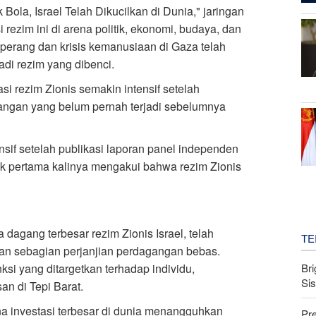
Bola, Israel Telah Dikucilkan di Dunia," jaringan
rezim ini di arena politik, ekonomi, budaya, dan
perang dan krisis kemanusiaan di Gaza telah
adi rezim yang dibenci.
i rezim Zionis semakin intensif setelah
angan yang belum pernah terjadi sebelumnya
sif setelah publikasi laporan panel independen
uk pertama kalinya mengakui bahwa rezim Zionis
agang terbesar rezim Zionis Israel, telah
TE
n sebagian perjanjian perdagangan bebas.
Bri
si yang ditargetkan terhadap individu,
Si
n di Tepi Barat.
 investasi terbesar di dunia menangguhkan
Pr