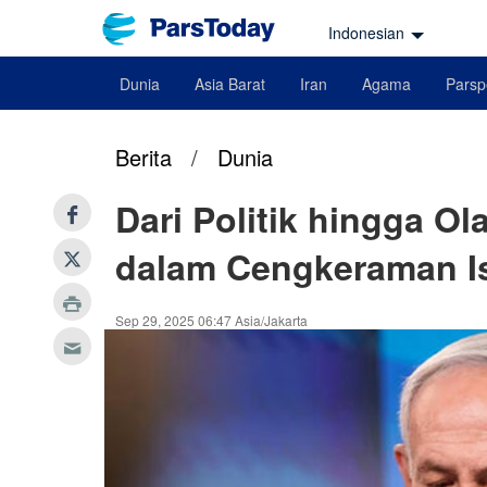
Indonesian
Dunia
Asia Barat
Iran
Agama
Parsp
Berita
/
Dunia
Dari Politik hingga Ol
dalam Cengkeraman Is
Sep 29, 2025 06:47 Asia/Jakarta