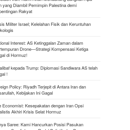
n yang Diambil Pemimpin Palestina demi
pentingan Rakyat
sis Militer Israel; Kelelahan Fisik dan Keruntuhan
kologis
ional Interest: AS Ketinggalan Zaman dalam
rtempuran Drone—Strategi Kompensasi Ketiga
gal di Hormuz!
alibaf kepada Trump: Diplomasi Sandiwara AS telah
al !
eign Policy: Riyadh Terjepit di Antara Iran dan
arullah, Kebijakan Ini Gagal
e Economist: Kesepakatan dengan Iran Opsi
listis Akhiri Krisis Selat Hormuz
hya Saree: Kami Hancurkan Posisi Pasukan