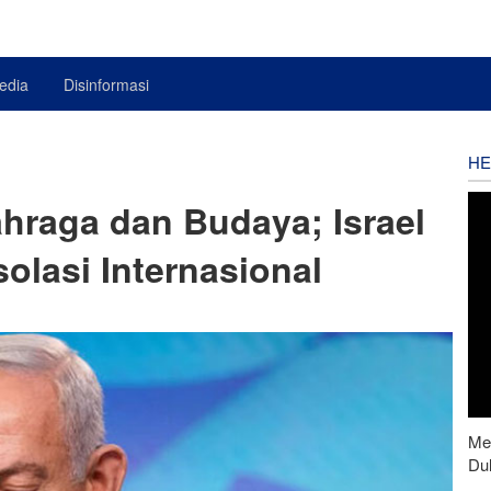
edia
Disinformasi
HE
ahraga dan Budaya; Israel
olasi Internasional
Men
Du