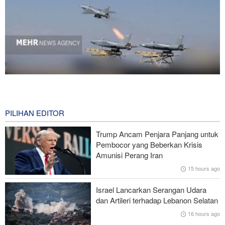
National Interest: AS Ketinggalan Zaman dalam Pertempuran
Drone—Strategi Kompensasi Ketiga Gagal di Hormuz!
11 hours ago
PILIHAN EDITOR
Brigjen Akrami Nia: Artesh dalam Kondisi Siaga Penuh
Trump Ancam Penjara Panjang untuk
Pembocor yang Beberkan Krisis
Foreign Policy: Riyadh Terjepit di Antara Iran dan Ansarullah,
Amunisi Perang Iran
Kebijakan Ini Gagal
15 hours ago
Brigjen Ebnolreza: Teknologi Iran Lebih Unggul daripada Sistem
Israel Lancarkan Serangan Udara
Impor Mana Pun di Kawasan
dan Artileri terhadap Lebanon Selatan
16 hours ago
Mengapa AS Nyaris Kehabisan Senjata dalam perang melawan