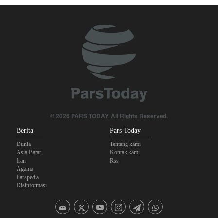
Tiga Tujuan AS di Balik Eskalasi, dan Mengapa Iran Tetap
Bertahan
Irak: Jumlah Peziarah yang Masuk sejak Awal Muharam Capai
4,887 Juta
Legislator Iran: AS Akan Segera Diusir dari Kawasan dan Semua
Pangkalan Terorisnya!
Ledakan yang Mengguncang UEA; Di Mana Jebel Ali dan
© 2026 PARS TODAY. All Rights Reserved.
Mengapa Itu Penting?
Berita
Pars Today
Dunia
Tentang kami
Asia Barat
Kontak kami
Iran
Rss
Agama
Parspedia
Disinformasi