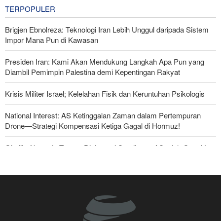
20 hours ago
TERPOPULER
Brigjen Ebnolreza: Teknologi Iran Lebih Unggul daripada Sistem
Impor Mana Pun di Kawasan
Presiden Iran: Kami Akan Mendukung Langkah Apa Pun yang
Diambil Pemimpin Palestina demi Kepentingan Rakyat
Krisis Militer Israel; Kelelahan Fisik dan Keruntuhan Psikologis
National Interest: AS Ketinggalan Zaman dalam Pertempuran
Drone—Strategi Kompensasi Ketiga Gagal di Hormuz!
Ghalibaf kepada Trump: Diplomasi Sandiwara AS telah Gagal !
Foreign Policy: Riyadh Terjepit di Antara Iran dan Ansarullah,
Kebijakan Ini Gagal
The Economist: Kesepakatan dengan Iran Opsi Realistis Akhiri
Krisis Selat Hormuz