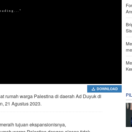
For
Ans
Bri
Si
Me
me
Me
Ke
DOWNLOAD
PI
at rumah warga Palestina di daerah Ad Duyuk di
in, 21 Agustus 2023.
eraih tujuan ekspansionisnya,
umah warga Palestina dengan alasan tidak