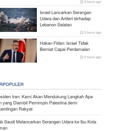
3 hours ago
Israel Lancarkan Serangan
Udara dan Artileri terhadap
Lebanon Selatan
5 hours ago
Hakan Fidan: Israel Tidak
Berniat Capai Perdamaian
5 hours ago
RPOPULER
esiden Iran: Kami Akan Mendukung Langkah Apa
n yang Diambil Pemimpin Palestina demi
pentingan Rakyat
ab Saudi Melancarkan Serangan Udara ke Ibu Kota
man