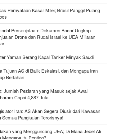
as Pernyataan Kasar Milei; Brasil Panggil Pulang
bes
andal Persenjataan: Dokumen Bocor Ungkap
jualan Drone dan Rudal Israel ke UEA Miliaran
lar
liter Yaman Serang Kapal Tanker Minyak Saudi
a Tujuan AS di Balik Eskalasi, dan Mengapa Iran
tap Bertahan
ak: Jumlah Peziarah yang Masuk sejak Awal
haram Capai 4,887 Juta
islator Iran: AS Akan Segera Diusir dari Kawasan
n Semua Pangkalan Terorisnya!
dakan yang Mengguncang UEA; Di Mana Jebel Ali
n Mengapa Itu Penting?