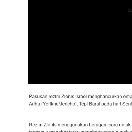
Pasukan rezim Zionis Israel menghancurkan emp
Ariha (Yerikho/Jericho), Tepi Barat pada hari Sen
Rezim Zionis menggunakan beragam cara untuk m
termasuk menebar teror, menghancurkan rumah-r