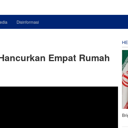
edia
Disinformasi
HE
is Hancurkan Empat Rumah
Bri