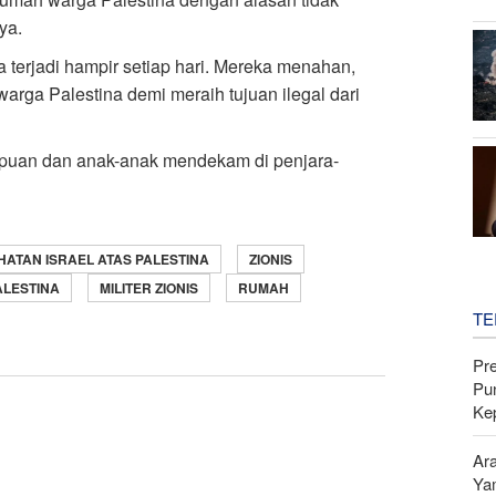
ya.
 terjadi hampir setiap hari. Mereka menahan,
ga Palestina demi meraih tujuan ilegal dari
empuan dan anak-anak mendekam di penjara-
HATAN ISRAEL ATAS PALESTINA
ZIONIS
LESTINA
MILITER ZIONIS
RUMAH
TE
Pr
Pu
Ke
Ar
Ya