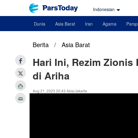
Indonesian
Dunia
Asia Barat
Iran
Agama
Parsp
Berita
/
Asia Barat
Hari Ini, Rezim Zion
di Ariha
Aug 21, 2023 20:43 Asia/Jakarta