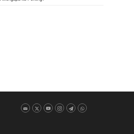
a Orang di UEA Ditahan karena Sebarkan Foto
akan Jebel Ali