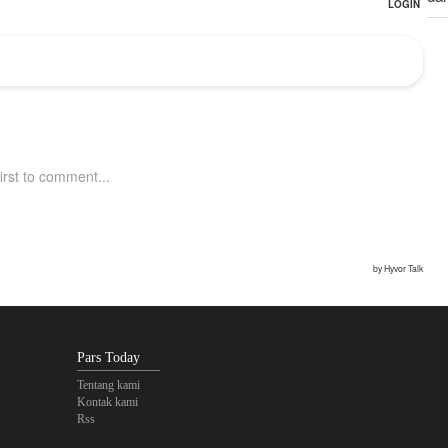
Du
Led
Pars Today
Tentang kami
Kontak kami
Rss