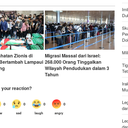
Imb
Du
Sk
Pen
Do
Mi
hatan Zionis di
Migrasi Massal dari Israel:
 Bertambah Lampaui
268.000 Orang Tinggalkan
Tig
ang
Wilayah Pendudukan dalam 3
Te
Tahun
Ir
Mu
Leg
da
Le
da