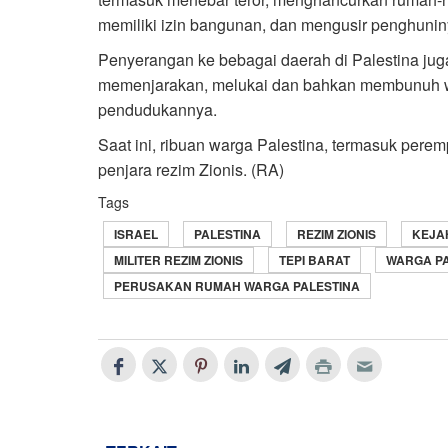
memiliki izin bangunan, dan mengusir penghunin
Penyerangan ke bebagai daerah di Palestina juga
memenjarakan, melukai dan bahkan membunuh war
pendudukannya.
Saat ini, ribuan warga Palestina, termasuk per
penjara rezim Zionis. (RA)
Tags
ISRAEL
PALESTINA
REZIM ZIONIS
KEJA
MILITER REZIM ZIONIS
TEPI BARAT
WARGA PA
PERUSAKAN RUMAH WARGA PALESTINA