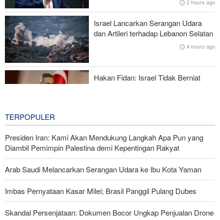
2 hours ago
Mengapa AS Nyaris Kehabisan Senjata dalam perang melawan
Israel Lancarkan Serangan Udara
Iran?
dan Artileri terhadap Lebanon Selatan
4 hours ago
Mengapa Koalisi Pendukung Trump Berada di Ambang
Keruntuhan?
Hakan Fidan: Israel Tidak Berniat
Capai Perdamaian
4 hours ago
TERPOPULER
Presiden Iran: Kami Akan Mendukung Langkah Apa Pun yang
Diambil Pemimpin Palestina demi Kepentingan Rakyat
Arab Saudi Melancarkan Serangan Udara ke Ibu Kota Yaman
Imbas Pernyataan Kasar Milei; Brasil Panggil Pulang Dubes
Skandal Persenjataan: Dokumen Bocor Ungkap Penjualan Drone