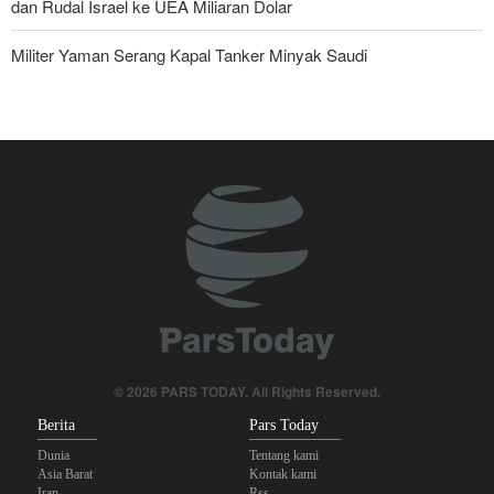
dan Rudal Israel ke UEA Miliaran Dolar
Militer Yaman Serang Kapal Tanker Minyak Saudi
Tiga Tujuan AS di Balik Eskalasi, dan Mengapa Iran Tetap
Bertahan
Irak: Jumlah Peziarah yang Masuk sejak Awal Muharam Capai
4,887 Juta
Legislator Iran: AS Akan Segera Diusir dari Kawasan dan Semua
Pangkalan Terorisnya!
Ledakan yang Mengguncang UEA; Di Mana Jebel Ali dan
Mengapa Itu Penting?
Dua Orang di UEA Ditahan karena Sebarkan Foto Ledakan Jebel
© 2026 PARS TODAY. All Rights Reserved.
Ali
Berita
Pars Today
Dunia
Tentang kami
Asia Barat
Kontak kami
Iran
Rss