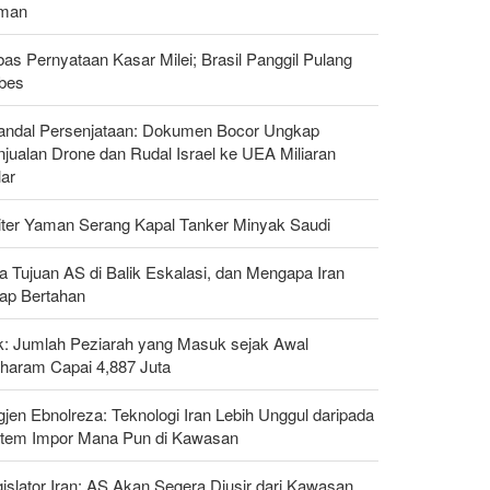
man
as Pernyataan Kasar Milei; Brasil Panggil Pulang
bes
andal Persenjataan: Dokumen Bocor Ungkap
jualan Drone dan Rudal Israel ke UEA Miliaran
lar
liter Yaman Serang Kapal Tanker Minyak Saudi
a Tujuan AS di Balik Eskalasi, dan Mengapa Iran
tap Bertahan
ak: Jumlah Peziarah yang Masuk sejak Awal
haram Capai 4,887 Juta
gjen Ebnolreza: Teknologi Iran Lebih Unggul daripada
stem Impor Mana Pun di Kawasan
islator Iran: AS Akan Segera Diusir dari Kawasan