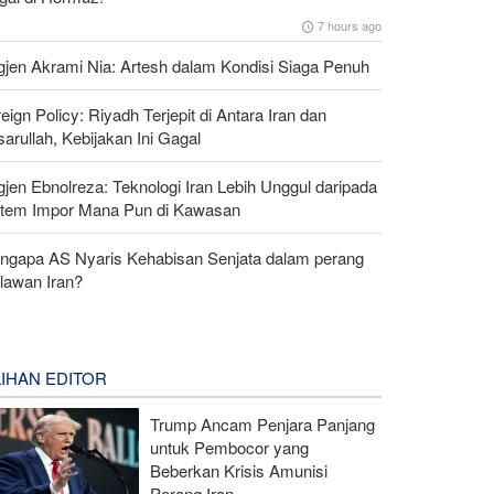
7 hours ago
gjen Akrami Nia: Artesh dalam Kondisi Siaga Penuh
eign Policy: Riyadh Terjepit di Antara Iran dan
arullah, Kebijakan Ini Gagal
gjen Ebnolreza: Teknologi Iran Lebih Unggul daripada
stem Impor Mana Pun di Kawasan
ngapa AS Nyaris Kehabisan Senjata dalam perang
lawan Iran?
LIHAN EDITOR
Trump Ancam Penjara Panjang
untuk Pembocor yang
Beberkan Krisis Amunisi
Perang Iran