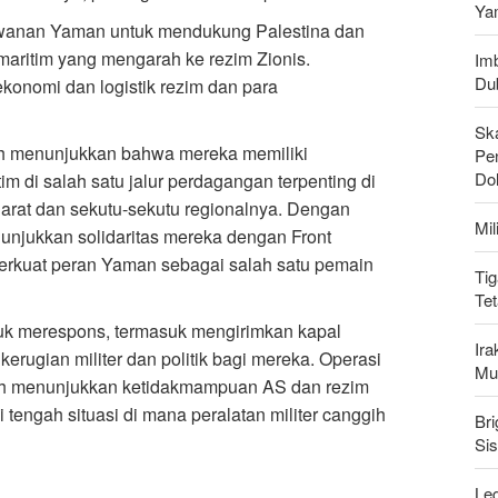
Ya
lawanan Yaman untuk mendukung Palestina dan
aritim yang mengarah ke rezim Zionis.
Imb
Du
ekonomi dan logistik rezim dan para
Sk
ah menunjukkan bahwa mereka memiliki
Pen
Do
di salah satu jalur perdagangan terpenting di
Barat dan sekutu-sekutu regionalnya. Dengan
Mi
nunjukkan solidaritas mereka dengan Front
perkuat peran Yaman sebagai salah satu pemain
Tig
Te
uk merespons, termasuk mengirimkan kapal
Ir
erugian militer dan politik bagi mereka. Operasi
Mu
lah menunjukkan ketidakmampuan AS dan rezim
tengah situasi di mana peralatan militer canggih
Bri
Si
Leg