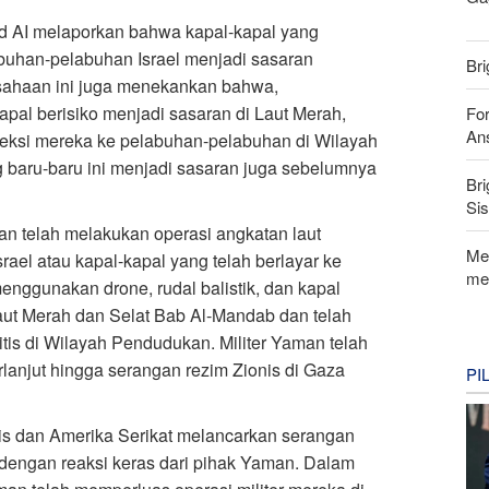
d AI melaporkan bahwa kapal-kapal yang
abuhan-pelabuhan Israel menjadi sasaran
Bri
usahaan ini juga menekankan bahwa,
apal berisiko menjadi sasaran di Laut Merah,
For
Ans
eksi mereka ke pelabuhan-pelabuhan di Wilayah
g baru-baru ini menjadi sasaran juga sebelumnya
Bri
Si
n telah melakukan operasi angkatan laut
Me
rael atau kapal-kapal yang telah berlayar ke
me
nggunakan drone, rudal balistik, dan kapal
 Laut Merah dan Selat Bab Al-Mandab dan telah
ritis di Wilayah Pendudukan. Militer Yaman telah
anjut hingga serangan rezim Zionis di Gaza
PI
s dan Amerika Serikat melancarkan serangan
dengan reaksi keras dari pihak Yaman. Dalam