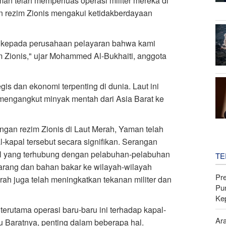
man telah memperluas operasi militer mereka di
 rezim Zionis mengakui ketidakberdayaan
 kepada perusahaan pelayaran bahwa kami
 Zionis," ujar Mohammed Al-Bukhaiti, anggota
is dan ekonomi terpenting di dunia. Laut ini
 mengangkut minyak mentah dari Asia Barat ke
ngan rezim Zionis di Laut Merah, Yaman telah
-kapal tersebut secara signifikan. Serangan
al yang terhubung dengan pelabuhan-pelabuhan
TE
arang dan bahan bakar ke wilayah-wilayah
Pr
h juga telah meningkatkan tekanan militer dan
Pu
Ke
terutama operasi baru-baru ini terhadap kapal-
Ar
tu Baratnya, penting dalam beberapa hal.