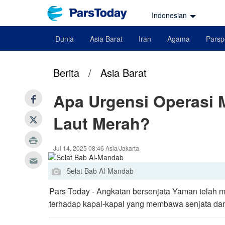
Indonesian
Dunia
Asia Barat
Iran
Agama
Parsp
Berita
/
Asia Barat
Apa Urgensi Operasi 
Laut Merah?
Jul 14, 2025 08:46 Asia/Jakarta
Selat Bab Al-Mandab
Pars Today - Angkatan bersenjata Yaman telah 
terhadap kapal-kapal yang membawa senjata dan p