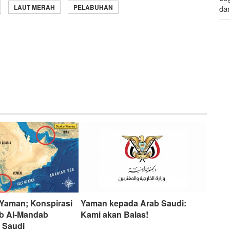
LAUT MERAH
PELABUHAN
da
Le
da
i-Yaman; Konspirasi
Yaman kepada Arab Saudi:
ab Al-Mandab
Kami akan Balas!
 Saudi