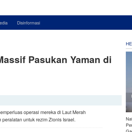
edia
Disinformasi
HE
Massif Pasukan Yaman di
memperluas operasi mereka di Laut Merah
Nat
eralatan untuk rezim Zionis Israel.
Pe
Ga