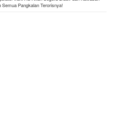
n Semua Pangkalan Terorisnya!
dakan yang Mengguncang UEA; Di Mana Jebel Ali
n Mengapa Itu Penting?