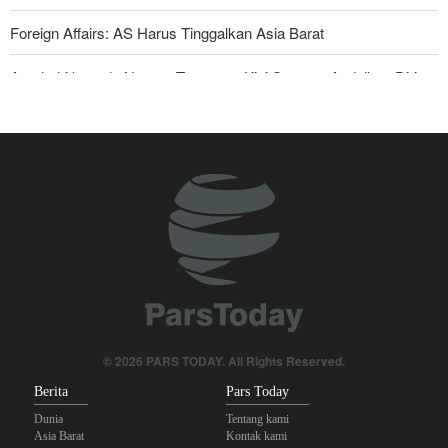
Foreign Affairs: AS Harus Tinggalkan Asia Barat
Araghchi kepada Negara Tetangga: Kini Saatnya Andalkan Diri
Sendiri dan Jalin Persaudaraan Sejati
Joe Kent: Komunitas Intelijen AS Tahu Iran Tidak Buat Nuklir, Tapi
Suara Mereka Dibungkam
Mengapa Seluruh Hubungan dengan Israel Harus Dihentikan?
Mengapa Lobi Zionis di Amerika Tidak Lagi Seefektif Dulu?
Anggota Senior Ansarullah: Pernyataan DK PBB Tidak Layak
Diperhatikan
Legislator Irak: AS Sumber Utama Instabilitas di Kawasan
© 2026 PARS TODAY. All Rights Reserved.
Berita
Pars Today
Dunia
Tentang kami
Asia Barat
Kontak kami