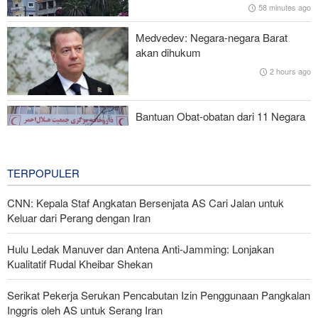
58 minutes ago
Mantan Menlu AS: Gedung Putih Trump Mirip Istana Saddam
Medvedev: Negara-negara Barat
Saat Kejatuhannya
akan dihukum
2 hours ago
Pakta Makkah Picu Perdebatan; Turki Disebut Jadi 'Tentara
Bayaran' Saudi
Bantuan Obat-obatan dari 11 Negara
untuk Iran di Masa Perang
4 hours ago
TERPOPULER
CNN: Kepala Staf Angkatan Bersenjata AS Cari Jalan untuk
Keluar dari Perang dengan Iran
Hulu Ledak Manuver dan Antena Anti-Jamming: Lonjakan
Kualitatif Rudal Kheibar Shekan
Serikat Pekerja Serukan Pencabutan Izin Penggunaan Pangkalan
Inggris oleh AS untuk Serang Iran