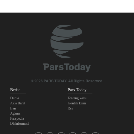
The Economist: Kesepakatan dengan Iran Opsi Realistis Akhiri
Krisis Selat Hormuz
Foreign Policy: Riyadh Terjepit di Antara Iran dan Ansarullah,
Kebijakan Ini Gagal
Yahya Saree: Kami Hancurkan Posisi Pasukan Bayaran Saudi
dengan Rudal Balistik dan Drone
Brigjen Akrami Nia: Artesh dalam Kondisi Siaga Penuh
Anggota Kongres AS Khawatirkan Dampak Menipisnya Rudal
© 2026 PARS TODAY. All Rights Reserved.
Amerika Hadapi Iran
Berita
Pars Today
Dunia
Tentang kami
Asia Barat
Kontak kami
Iran
Rss
Agama
Parspedia
Disinformasi