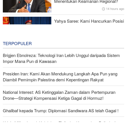
Menentukan Keamanan Regional?
14 hours ago
Yahya Saree: Kami Hancurkan Posisi
Pasukan Bayaran Saudi dengan
Rudal Balistik dan Drone
14 hours ago
TERPOPULER
Brigjen Ebnolreza: Teknologi Iran Lebih Unggul daripada Sistem
Impor Mana Pun di Kawasan
Presiden Iran: Kami Akan Mendukung Langkah Apa Pun yang
Diambil Pemimpin Palestina demi Kepentingan Rakyat
National Interest: AS Ketinggalan Zaman dalam Pertempuran
Drone—Strategi Kompensasi Ketiga Gagal di Hormuz!
Ghalibaf kepada Trump: Diplomasi Sandiwara AS telah Gagal !
Krisis Militer Israel; Kelelahan Fisik dan Keruntuhan Psikologis