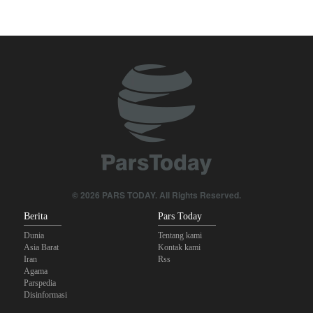
Serikat Pekerja Serukan Pencabutan Izin Penggunaan Pangkalan
Inggris oleh AS untuk Serang Iran
Foreign Affairs: AS Harus Tinggalkan Asia Barat
Mengapa Lobi Zionis di Amerika Tidak Lagi Seefektif Dulu?
Anggota Kongres AS Khawatirkan Dampak Menipisnya Rudal
Amerika Hadapi Iran
Sanders: Trump Berbahaya Seret AS dalam Perang yang
Menghancurkan
© 2026 PARS TODAY. All Rights Reserved.
Berita
Pars Today
Dunia
Tentang kami
Asia Barat
Kontak kami
Iran
Rss
Agama
Parspedia
Disinformasi