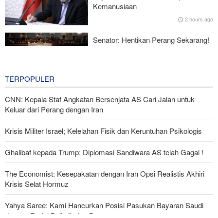
Kemanusiaan
2 hours ago
CNN: Kepala Staf Angkatan Bersenjata AS Cari Jalan untuk
Keluar dari Perang dengan Iran
Senator: Hentikan Perang Sekarang!
BBM Mahal, Nyawa Melayang
5 hours ago
TERPOPULER
CNN: Kepala Staf Angkatan Bersenjata AS Cari Jalan untuk
Keluar dari Perang dengan Iran
Krisis Militer Israel; Kelelahan Fisik dan Keruntuhan Psikologis
Ghalibaf kepada Trump: Diplomasi Sandiwara AS telah Gagal !
The Economist: Kesepakatan dengan Iran Opsi Realistis Akhiri
Krisis Selat Hormuz
Yahya Saree: Kami Hancurkan Posisi Pasukan Bayaran Saudi
dengan Rudal Balistik dan Drone