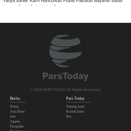
Yahya Saree: Kami Hancurkan Posisi Pasukan Bayaran Saudi
dengan Rudal Balistik dan Drone
Serikat Pekerja Serukan Pencabutan Izin Penggunaan Pangkalan
Inggris oleh AS untuk Serang Iran
Mengapa Lobi Zionis di Amerika Tidak Lagi Seefektif Dulu?
Anggota Kongres AS Khawatirkan Dampak Menipisnya Rudal
Amerika Hadapi Iran
Sanders: Trump Berbahaya Seret AS dalam Perang yang
Menghancurkan
Foreign Affairs: AS Harus Tinggalkan Asia Barat
© 2026 PARS TODAY. All Rights Reserved.
Berita
Pars Today
Dunia
Tentang kami
Asia Barat
Kontak kami
Iran
Rss
Agama
Parspedia