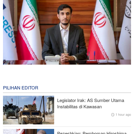
Norouzi: Jurnalis Berdiri di Titik Pertemuan antara Realitas dan
Opini Publik
0 second ago
PILIHAN EDITOR
Menhan Pakistan: Persatuan Negara-negara Islam dalam
Legislator Irak: AS Sumber Utama
Melawan Zionis Urgen
Instabilitas di Kawasan
1 hour ago
Araghchi kepada Negara Tetangga: Kini Saatnya Andalkan Diri
Sendiri dan Jalin Persaudaraan Sejati
Pezeshkian: Pemboman Hiroshima