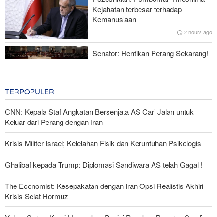
CNN: Kepala Staf Angkatan Bersenjata AS Cari Jalan untuk
Kejahatan terbesar terhadap
Keluar dari Perang dengan Iran
Kemanusiaan
2 hours ago
Rencana Bom ISIS di Area Sayidah Zainab Damaskus
Digagalkan
Senator: Hentikan Perang Sekarang!
BBM Mahal, Nyawa Melayang
4 hours ago
TERPOPULER
CNN: Kepala Staf Angkatan Bersenjata AS Cari Jalan untuk
Keluar dari Perang dengan Iran
Krisis Militer Israel; Kelelahan Fisik dan Keruntuhan Psikologis
Ghalibaf kepada Trump: Diplomasi Sandiwara AS telah Gagal !
The Economist: Kesepakatan dengan Iran Opsi Realistis Akhiri
Krisis Selat Hormuz