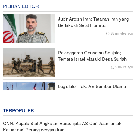
14 minutes ago
PILIHAN EDITOR
Menuju Pendidikan Tinggi Global; Iran-Indonesia Sepakati Kerja
Jubir Artesh Iran: Tatanan Iran yang
Sama STEM
Berlaku di Selat Hormuz
38 minutes ago
Mantan Menlu AS: Gedung Putih Trump Mirip Istana Saddam
Saat Kejatuhannya
Pelanggaran Gencatan Senjata;
Pakta Makkah Picu Perdebatan; Turki Disebut Jadi 'Tentara
Tentara Israel Masuki Desa Suriah
Bayaran' Saudi
2 hours ago
Juru Bicara IRGC: Pembukaan Selat Hormuz Bergantung pada
Penerimaan Syarat Iran
Legislator Irak: AS Sumber Utama
Instabilitas di Kawasan
17 hours ago
TERPOPULER
CNN: Kepala Staf Angkatan Bersenjata AS Cari Jalan untuk
Keluar dari Perang dengan Iran