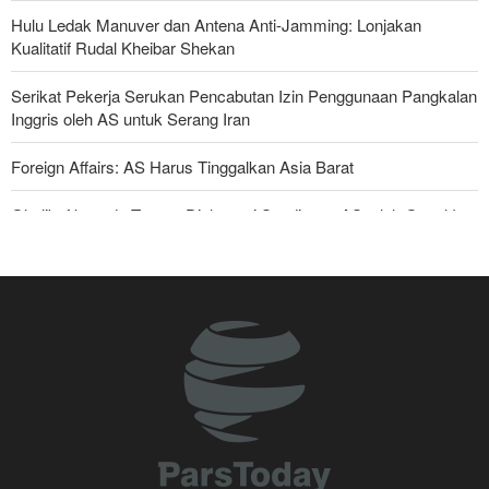
Hulu Ledak Manuver dan Antena Anti-Jamming: Lonjakan
Kualitatif Rudal Kheibar Shekan
Serikat Pekerja Serukan Pencabutan Izin Penggunaan Pangkalan
Inggris oleh AS untuk Serang Iran
Foreign Affairs: AS Harus Tinggalkan Asia Barat
Ghalibaf kepada Trump: Diplomasi Sandiwara AS telah Gagal !
Yahya Saree: Kami Hancurkan Posisi Pasukan Bayaran Saudi
dengan Rudal Balistik dan Drone
Araghchi kepada Negara Tetangga: Kini Saatnya Andalkan Diri
Sendiri dan Jalin Persaudaraan Sejati
Joe Kent: Komunitas Intelijen AS Tahu Iran Tidak Buat Nuklir, Tapi
Suara Mereka Dibungkam
Mengapa Lobi Zionis di Amerika Tidak Lagi Seefektif Dulu?