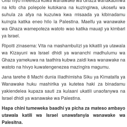
Ofisi hiyo imeeleza kuwa wanawake wa Ghaza wanakabiliwa
na kifo cha polepole kutokana na kuzingirwa, ukosefu wa
suhula za afya na kuzuiwa kwa misaada ya kibinadamu
kuingia katika eneo hilo la Palestina. Maelfu ya wanawake
wa Ghaza wamepoteza watoto wao katika mauaji ya kimbari
ya Israel.
Ripoiti zinasema: Vita na mashambulizi ya kikatili ya utawala
wa Kizayuni wa Israel dhidi ya wananchi madhulumu wa
Ghaza yamekuwa na taathira kubwa zaidi kwa wanawake na
watoto na hivyo kuwatengenezea mazingira magumu.
Jana tarehe 8 Machi dunia iliadhimisha Siku ya Kimataifa ya
Wanawake huku mashirika ya kutetea haki za binadamu
yakiendelea kupaza sauti za kulaani ukatili unaofanywa na
Israel dhidi ya wanawake wa Palestina.
Hapa chini tumeweka baadhi ya picha za mateso ambayo
utawala katili wa Israel unawafanyia wanawake wa
Palesitna.