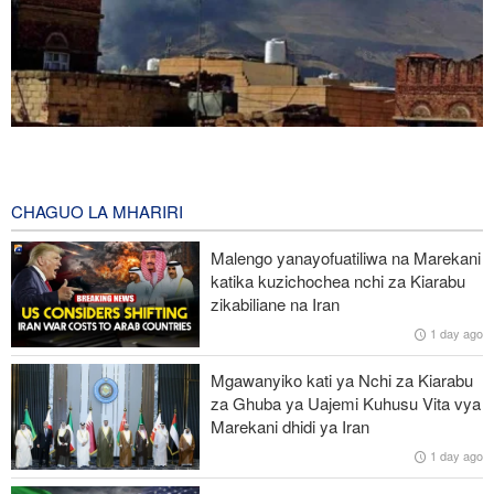
Mashambulizi mapya ya Yemen yaangamiza mamluki wa Saudia
wasiopungua 58
2 hours ago
CHAGUO LA MHARIRI
Mkuu wa Mossad awatimua maafisa wawili wakuu kwa kufeli
Malengo yanayofuatiliwa na Marekani
mpango wa kuipindua serikali ya Iran
katika kuzichochea nchi za Kiarabu
zikabiliane na Iran
Wabunge wa Uganda watilia shaka uamuzi wa serikali kutaka
1 day ago
kupeleka wanajeshi Ghaza
Mgawanyiko kati ya Nchi za Kiarabu
Miaka 81 baada ya US kuishambulia Hiroshima, Katibu Mkuu wa
za Ghuba ya Uajemi Kuhusu Vita vya
UN ataka silaha za nyuklia ziangamizwe
Marekani dhidi ya Iran
1 day ago
Watetezi wa Palestina washinda katika uteuzi wa wagombea wa
Democratic wa uchaguzi wa US