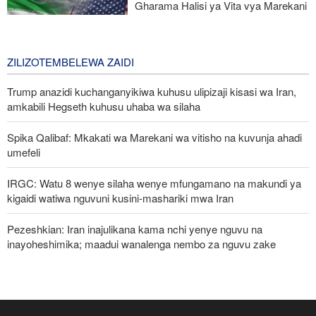
Gharama Halisi ya Vita vya Marekani
dhidi ya Iran: Mara Nne ya Makadirio
ya Pentagon
2 days ago
ZILIZOTEMBELEWA ZAIDI
Trump anazidi kuchanganyikiwa kuhusu ulipizaji kisasi wa Iran,
amkabili Hegseth kuhusu uhaba wa silaha
Spika Qalibaf: Mkakati wa Marekani wa vitisho na kuvunja ahadi
umefeli
IRGC: Watu 8 wenye silaha wenye mfungamano na makundi ya
kigaidi watiwa nguvuni kusini-mashariki mwa Iran
Pezeshkian: Iran inajulikana kama nchi yenye nguvu na
inayoheshimika; maadui wanalenga nembo za nguvu zake
Waziri wa Ulinzi: Vikosi vya Iran vimesheheni silaha za kujibu
mapigo kwa tishio lolote lile