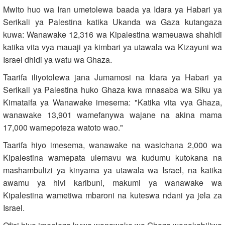
Mwito huo wa Iran umetolewa baada ya Idara ya Habari ya
Serikali ya Palestina katika Ukanda wa Gaza kutangaza
kuwa: Wanawake 12,316 wa Kipalestina wameuawa shahidi
katika vita vya mauaji ya kimbari ya utawala wa Kizayuni wa
Israel dhidi ya watu wa Ghaza.
Taarifa iliyotolewa jana Jumamosi na Idara ya Habari ya
Serikali ya Palestina huko Ghaza kwa mnasaba wa Siku ya
Kimataifa ya Wanawake imesema: "Katika vita vya Ghaza,
wanawake 13,901 wamefanywa wajane na akina mama
17,000 wamepoteza watoto wao."
Taarifa hiyo imesema, wanawake na wasichana 2,000 wa
Kipalestina wamepata ulemavu wa kudumu kutokana na
mashambulizi ya kinyama ya utawala wa Israel, na katika
awamu ya hivi karibuni, makumi ya wanawake wa
Kipalestina wametiwa mbaroni na kuteswa ndani ya jela za
Israel.