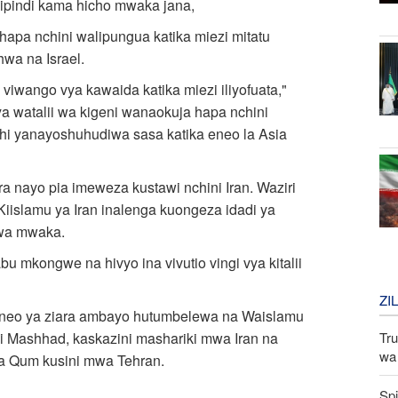
kipindi kama hicho mwaka jana,
hapa nchini walipungua katika miezi mitatu
hwa na Israel.
ka viwango vya kawaida katika miezi iliyofuata,"
a watalii wa kigeni wanaokuja hapa nchini
shi yanayoshuhudiwa sasa katika eneo la Asia
ira nayo pia imeweza kustawi nchini Iran. Waziri
Kiislamu ya Iran inalenga kuongeza idadi ya
 kwa mwaka.
bu mkongwe na hivyo ina vivutio vingi vya kitalii
ZI
maeneo ya ziara ambayo hutumbelewa na Waislamu
Tru
i Mashhad, kaskazini mashariki mwa Iran na
wa 
wa Qum kusini mwa Tehran.
Spi