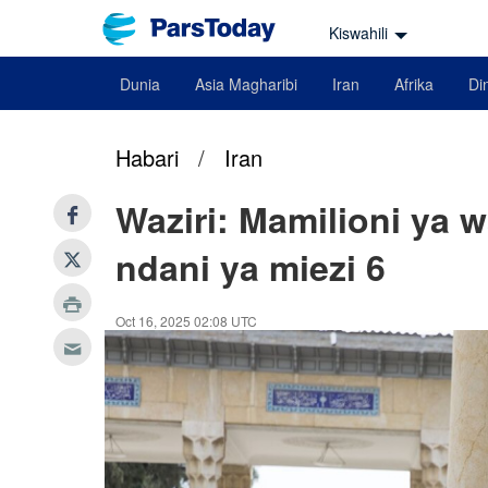
Kiswahili
Dunia
Asia Magharibi
Iran
Afrika
Din
Habari
/
Iran
Waziri: Mamilioni ya w
ndani ya miezi 6
Oct 16, 2025 02:08 UTC