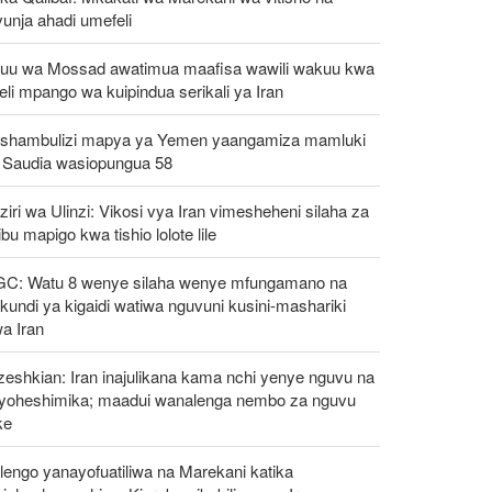
unja ahadi umefeli
uu wa Mossad awatimua maafisa wawili wakuu kwa
eli mpango wa kuipindua serikali ya Iran
shambulizi mapya ya Yemen yaangamiza mamluki
 Saudia wasiopungua 58
iri wa Ulinzi: Vikosi vya Iran vimesheheni silaha za
ibu mapigo kwa tishio lolote lile
GC: Watu 8 wenye silaha wenye mfungamano na
undi ya kigaidi watiwa nguvuni kusini-mashariki
a Iran
eshkian: Iran inajulikana kama nchi yenye nguvu na
ayoheshimika; maadui wanalenga nembo za nguvu
ke
engo yanayofuatiliwa na Marekani katika