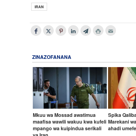
IRAN
ZINAZOFANANA
Mkuu wa Mossad awatimua
Spika Qalib
maafisa wawili wakuu kwa kufeli
Marekani wa
mpango wa kuipindua serikali
ahadi umefe
ya Iran