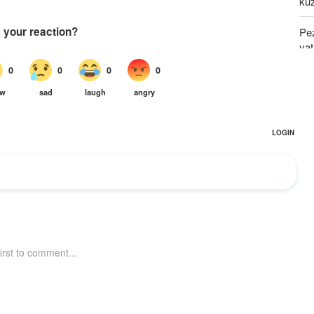
kuz
Pe
ya
Mg
Uaj
Wat
wa