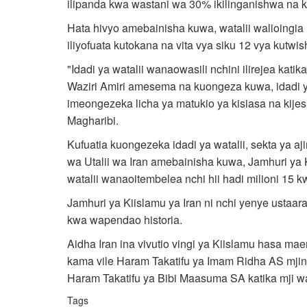
ilipanda kwa wastani wa 30% ikilinganishwa na 
Hata hivyo amebainisha kuwa, watalii walioingia 
iliyofuata kutokana na vita vya siku 12 vya kutwis
"Idadi ya watalii wanaowasili nchini ilirejea kati
Waziri Amiri amesema na kuongeza kuwa, idadi y
imeongezeka licha ya matukio ya kisiasa na kije
Magharibi.
Kufuatia kuongezeka idadi ya watalii, sekta ya aj
wa Utalii wa Iran amebainisha kuwa, Jamhuri ya 
watalii wanaoitembelea nchi hii hadi milioni 15
Jamhuri ya Kiislamu ya Iran ni nchi yenye ustaara
kwa wapendao historia.
Aidha Iran ina vivutio vingi ya Kiislamu hasa 
kama vile Haram Takatifu ya Imam Ridha AS mjin
Haram Takatifu ya Bibi Maasuma SA katika mji 
Tags