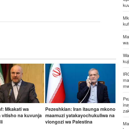
kuv
Mk
kuf
Ma
wa
Waz
kuj
IR
mak
mw
Pez
in
af: Mkakati wa
Pezeshkian: Iran itaunga mkono
za
 vitisho na kuvunja
maamuzi yatakayochukuliwa na
li
viongozi wa Palestina
Mal