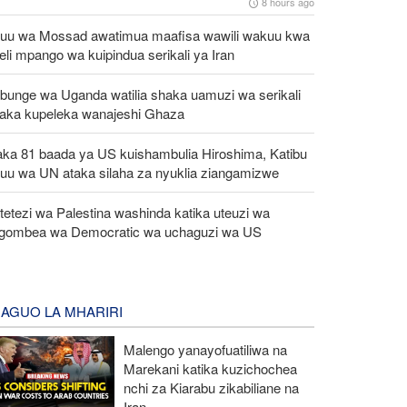
8 hours ago
uu wa Mossad awatimua maafisa wawili wakuu kwa
eli mpango wa kuipindua serikali ya Iran
bunge wa Uganda watilia shaka uamuzi wa serikali
taka kupeleka wanajeshi Ghaza
aka 81 baada ya US kuishambulia Hiroshima, Katibu
uu wa UN ataka silaha za nyuklia ziangamizwe
etezi wa Palestina washinda katika uteuzi wa
gombea wa Democratic wa uchaguzi wa US
AGUO LA MHARIRI
Malengo yanayofuatiliwa na
Marekani katika kuzichochea
nchi za Kiarabu zikabiliane na
Iran