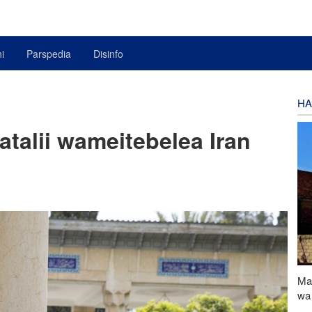
i
Parspedia
Disinfo
HA
atalii wameitebelea Iran
Ma
wa