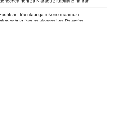
ichochea nchi za Kiarabu zikabiliane na Iran
zeshkian: Iran itaunga mkono maamuzi
takayochukuliwa na viongozi wa Palestina
awanyiko kati ya Nchi za Kiarabu za Ghuba ya
emi Kuhusu Vita vya Marekani dhidi ya Iran
etezi wa Palestina washinda katika uteuzi wa
gombea wa Democratic wa uchaguzi wa US