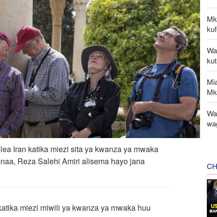
Mk
kuf
Wa
ku
Mi
Mk
Wat
wa
elea Iran katika miezi sita ya kwanza ya mwaka
Sanaa, Reza Salehi Amiri alisema hayo jana
CH
katika miezi miwili ya kwanza ya mwaka huu