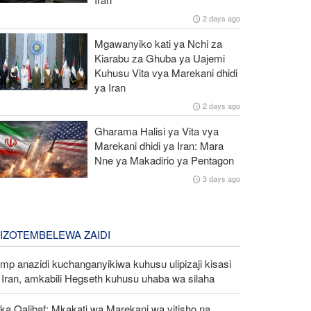
2 days ago
Mgawanyiko kati ya Nchi za
Kiarabu za Ghuba ya Uajemi
Kuhusu Vita vya Marekani dhidi
ya Iran
2 days ago
Gharama Halisi ya Vita vya
Marekani dhidi ya Iran: Mara
Nne ya Makadirio ya Pentagon
3 days ago
LIZOTEMBELEWA ZAIDI
mp anazidi kuchanganyikiwa kuhusu ulipizaji kisasi
Iran, amkabili Hegseth kuhusu uhaba wa silaha
ka Qalibaf: Mkakati wa Marekani wa vitisho na