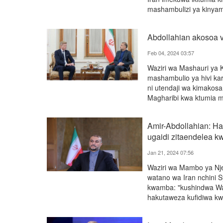
mashambulizi ya kinya
Abdollahian akosoa v
Feb 04, 2024 03:57
Waziri wa Mashauri ya 
mashambulio ya hivi kar
ni utendaji wa kimakosa
Magharibi kwa ktumia m
Amir-Abdollahian: Ha
ugaidi zitaendelea k
Jan 21, 2024 07:56
Waziri wa Mambo ya Nje
watano wa Iran nchini S
kwamba: "kushindwa Wa
hakutaweza kufidiwa kwa 