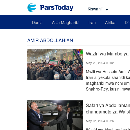
Kiswahili
Dunia
Asia Magharibi
Iran
Afrika
Din
AMIR ABDOLLAHIAN
Waziri wa Mambo ya N
May 23, 2024 09:02
Mwili wa Hossein Amir-
Iran aliyekufa shahidi ka
magharibi mwa nchi ume
Shahre-Rey, kusini mwa
Safari ya Abdollahia
changamoto za Waisl
May 05, 2024 03:26
Waziri wa Mashauri ya K