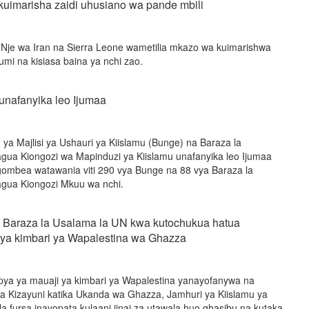
 kuimarisha zaidi uhusiano wa pande mbili
Nje wa Iran na Sierra Leone wametilia mkazo wa kuimarishwa
umi na kisiasa baina ya nchi zao.
 unafanyika leo Ijumaa
ya Majlisi ya Ushauri ya Kiislamu (Bunge) na Baraza la
a Kiongozi wa Mapinduzi ya Kiislamu unafanyika leo Ijumaa
ombea watawania viti 290 vya Bunge na 88 vya Baraza la
ua Kiongozi Mkuu wa nchi.
a Baraza la Usalama la UN kwa kutochukua hatua
 ya kimbari ya Wapalestina wa Ghazza
pya ya mauaji ya kimbari ya Wapalestina yanayofanywa na
a Kizayuni katika Ukanda wa Ghazza, Jamhuri ya Kiislamu ya
la fursa inayopata kulaani jinai za utawala huo ghasibu na kutaka