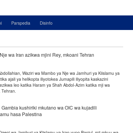
i
Parspedia
Disinfo
je wa Iran azikwa mjini Rey, mkoani Tehran
Abdollahian, Waziri wa Mambo ya Nje wa Jamhuri ya Kiislamu ya
tika ajali ya helikopta iliyotokea Jumapili iliyopita kaskazini
zikwa leo katika Haram ya Shah Abdol-Azim katika mji wa
 Tehran.
n Gambia kushiriki mkutano wa OIC wa kujadili
amu hasa Palestina
igeni wa Jamhuri ya Kiislamu ya Iran yupo Banjul, mji mkuu wa