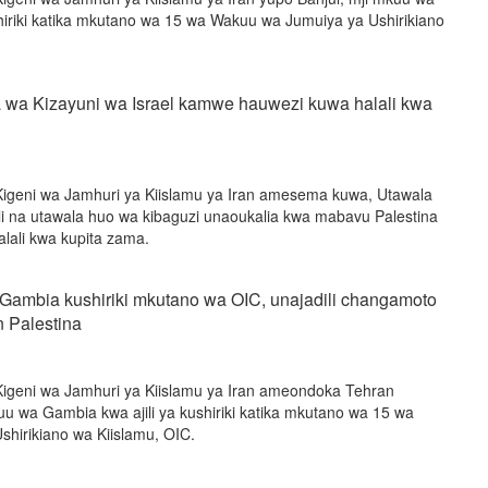
hiriki katika mkutano wa 15 wa Wakuu wa Jumuiya ya Ushirikiano
a wa Kizayuni wa Israel kamwe hauwezi kuwa halali kwa
Kigeni wa Jamhuri ya Kiislamu ya Iran amesema kuwa, Utawala
alali na utawala huo wa kibaguzi unaoukalia kwa mabavu Palestina
ali kwa kupita zama.
Gambia kushiriki mkutano wa OIC, unajadili changamoto
 Palestina
Kigeni wa Jamhuri ya Kiislamu ya Iran ameondoka Tehran
uu wa Gambia kwa ajili ya kushiriki katika mkutano wa 15 wa
hirikiano wa Kiislamu, OIC.