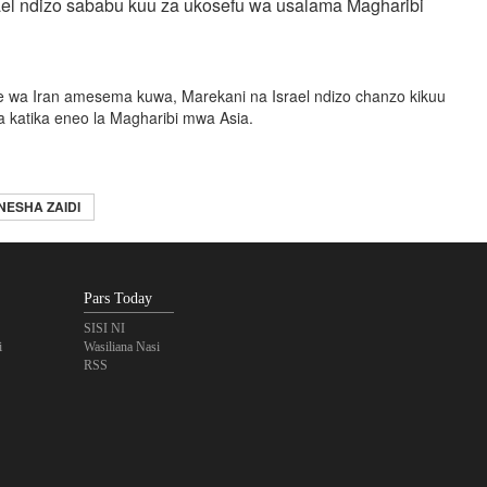
rael ndizo sababu kuu za ukosefu wa usalama Magharibi
 wa Iran amesema kuwa, Marekani na Israel ndizo chanzo kikuu
 katika eneo la Magharibi mwa Asia.
NESHA ZAIDI
Pars Today
SISI NI
i
Wasiliana Nasi
RSS