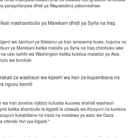
ma yanayofanywa dhidi ya Wapalestina yakomeshwe.
ikali mashambulio ya Marekani dhidi ya Syria na Iraq
Kigeni wa Jamhuri ya Kiislamu ya Iran amesema kuwa, hujuma na
ibuni ya Marekani katika mataifa ya Syria na Iraq chimbuko lake
 na usio sahihi wa Washington katika kutatua matatizo ya Asia
tutu wa bunduki.
rakati za washauri wa kijeshi wa Iran za kupambana na
wa nguvu kamili
 wa Iran ametoa mjibizo kufuatia kuuawa shahidi washauri
yria katika shambulio la kigaidi la utawala wa Kizayuni na kueleza
zayuni kukabiliana na irada na matakwa ya watu wa Gaza
vitendo hivi vya kigaidi."