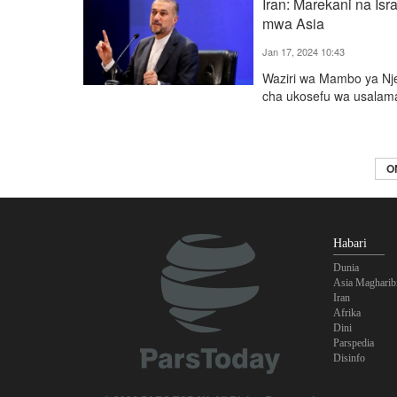
Iran: Marekani na Is
mwa Asia
Jan 17, 2024 10:43
Waziri wa Mambo ya Nje
cha ukosefu wa usalama
O
Habari
Dunia
Asia Magharib
Iran
Afrika
Dini
Parspedia
Disinfo