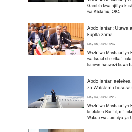
Gambia kwa ajili ya kus
wa Kiislamu, OIC.
Abdollahian: Utawal
kupita zama
May 05, 2024 00:47
Waziri wa Mashauri ya 
wa Israel si serikali h
kamwe hauwezi kuwa hal
Abdollahian aelekea 
za Waislamu hususan
May 04, 2024 03:26
Waziri wa Mashauri ya 
kuelekea Banjul, mji mk
Wakuu wa Jumuiya ya Us