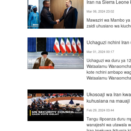
Iran na Sierra Leone
Mar 06, 2024 23:02
Mawaziri wa Mambo ya 
zaidi uhusiano wa kiuch
Uchaguzi nchini Iran
Mar 01, 2024 00:17
Uchaguzi wa duru ya 12 
Wataalamu Wanaomchagu
kote nchini ambapo wag
Wataalamu Wanaomchag
Ukosoaji wa Iran kw
kuhusiana na mauaji
Feb 29, 2024 03:44
Tangu ilipoanza duru m
wanajeshi wa utawala w
Iran imekuwa ikitumia ki