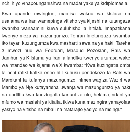
nchi hiyo vinapounganishwa na madai yake ya kidiplomasia.
Kwa upande mwingine, maafisa wakuu wa kisiasa na
usalama wa Iran wamepinga vitisho vya kijeshi na kutangaza
kwamba wanaamini kuwa suluhisho la hitilafu linapatikana
kwenye meza ya mazungumzo. Tehran imetangaza kwamba
iko tayari kuzungumza kwa masharti sawa na ya haki. Tarehe
3 mwezi huu wa Februari, Masoud Pezekian, Rais wa
Jamhuri ya Kiislamu ya Iran, aliandika kwenye ukurasa wake
wa mtandao wa kijamii wa X kwamba: "Kwa kuzingatia ombi
la nchi rafiki katika eneo hili kuhusu pendekezo la Rais wa
Marekani la kufanya mazungumzo, nimemwagiza Waziri wa
Mambo ya Nje kutayarisha uwanja wa mazungumzo ya haki
na uadilifu kwa kuuzingatia kanuni za utu, hekima, ndani ya
mfumo wa maslahi ya kitaifa, ikiwa kuna mazingira yanayofaa
yasiyo na vitisho na mbali na matarajio yasiyo na msingi."