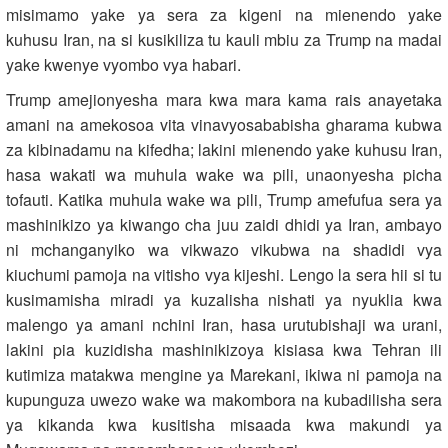
misimamo yake ya sera za kigeni na mienendo yake
kuhusu Iran, na si kusikiliza tu kauli mbiu za Trump na madai
yake kwenye vyombo vya habari.
Trump amejionyesha mara kwa mara kama rais anayetaka
amani na amekosoa vita vinavyosababisha gharama kubwa
za kibinadamu na kifedha; lakini mienendo yake kuhusu Iran,
hasa wakati wa muhula wake wa pili, unaonyesha picha
tofauti. Katika muhula wake wa pili, Trump amefufua sera ya
mashinikizo ya kiwango cha juu zaidi dhidi ya Iran, ambayo
ni mchanganyiko wa vikwazo vikubwa na shadidi vya
kiuchumi pamoja na vitisho vya kijeshi. Lengo la sera hii si tu
kusimamisha miradi ya kuzalisha nishati ya nyuklia kwa
malengo ya amani nchini Iran, hasa urutubishaji wa urani,
lakini pia kuzidisha mashinikizoya kisiasa kwa Tehran ili
kutimiza matakwa mengine ya Marekani, ikiwa ni pamoja na
kupunguza uwezo wake wa makombora na kubadilisha sera
ya kikanda kwa kusitisha misaada kwa makundi ya