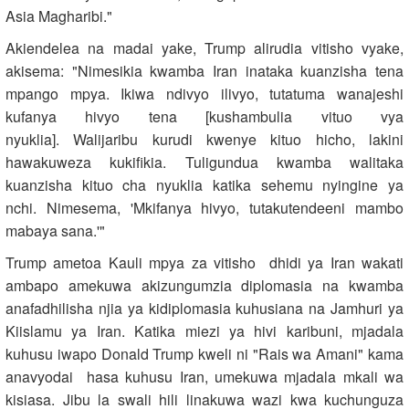
Asia Magharibi."
Akiendelea na madai yake, Trump alirudia vitisho vyake,
akisema: "Nimesikia kwamba Iran inataka kuanzisha tena
mpango mpya. Ikiwa ndivyo ilivyo, tutatuma wanajeshi
kufanya hivyo tena [kushambulia vituo vya
nyuklia]. Walijaribu kurudi kwenye kituo hicho, lakini
hawakuweza kukifikia. Tuligundua kwamba walitaka
kuanzisha kituo cha nyuklia katika sehemu nyingine ya
nchi. Nimesema, 'Mkifanya hivyo, tutakutendeeni mambo
mabaya sana.'"
Trump ametoa Kauli mpya za vitisho dhidi ya Iran wakati
ambapo amekuwa akizungumzia diplomasia na kwamba
anafadhilisha njia ya kidiplomasia kuhusiana na Jamhuri ya
Kiislamu ya Iran. Katika miezi ya hivi karibuni, mjadala
kuhusu iwapo Donald Trump kweli ni "Rais wa Amani" kama
anavyodai hasa kuhusu Iran, umekuwa mjadala mkali wa
kisiasa. Jibu la swali hili linakuwa wazi kwa kuchunguza