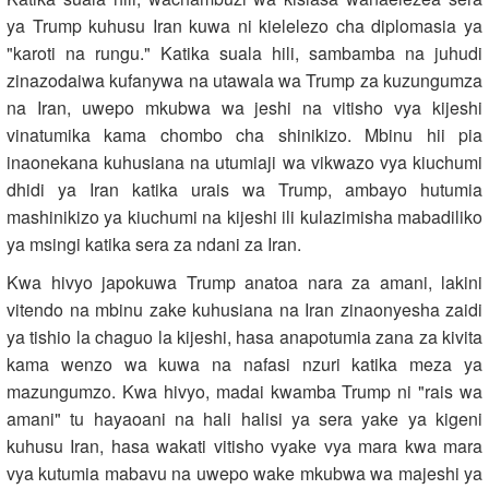
ya Trump kuhusu Iran kuwa ni kielelezo cha diplomasia ya
"karoti na rungu." Katika suala hili, sambamba na juhudi
zinazodaiwa kufanywa na utawala wa Trump za kuzungumza
na Iran, uwepo mkubwa wa jeshi na vitisho vya kijeshi
vinatumika kama chombo cha shinikizo. Mbinu hii pia
inaonekana kuhusiana na utumiaji wa vikwazo vya kiuchumi
dhidi ya Iran katika urais wa Trump, ambayo hutumia
mashinikizo ya kiuchumi na kijeshi ili kulazimisha mabadiliko
ya msingi katika sera za ndani za Iran.
Kwa hivyo japokuwa Trump anatoa nara za amani, lakini
vitendo na mbinu zake kuhusiana na Iran zinaonyesha zaidi
ya tishio la chaguo la kijeshi, hasa anapotumia zana za kivita
kama wenzo wa kuwa na nafasi nzuri katika meza ya
mazungumzo. Kwa hivyo, madai kwamba Trump ni "rais wa
amani" tu hayaoani na hali halisi ya sera yake ya kigeni
kuhusu Iran, hasa wakati vitisho vyake vya mara kwa mara
vya kutumia mabavu na uwepo wake mkubwa wa majeshi ya