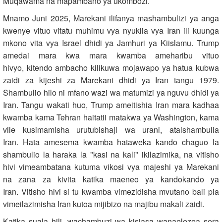
Muqawama na mapambano ya ukombozi.
Mnamo Juni 2025, Marekani ilifanya mashambulizi ya anga
kwenye vituo vitatu muhimu vya nyuklia vya Iran ili kuunga
mkono vita vya Israel dhidi ya Jamhuri ya Kiislamu. Trump
amedai mara kwa mara kwamba ameharibu vituo
hivyo, kitendo ambacho kilikuwa mojawapo ya hatua kubwa
zaidi za kijeshi za Marekani dhidi ya Iran tangu 1979.
Shambulio hilo ni mfano wazi wa matumizi ya nguvu dhidi ya
Iran. Tangu wakati huo, Trump ameitishia Iran mara kadhaa
kwamba kama Tehran haitatii matakwa ya Washington, kama
vile kusimamisha urutubishaji wa urani, ataishambulia
Iran. Hata amesema kwamba hataweka kando chaguo la
shambulio la haraka la "kasi na kali" ikilazimika, na vitisho
hivi vimeambatana kutuma vikosi vya majeshi ya Marekani
na zana za kivita katika maeneo ya kandokando ya
Iran. Vitisho hivi si tu kwamba vimezidisha mvutano bali pia
vimeilazimisha Iran kutoa mijibizo na majibu makali zaidi.
Katika suala hili, wachambuzi wa kisiasa wanaelezea sera