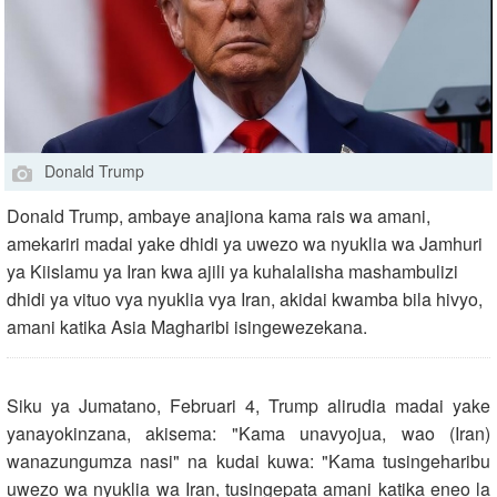
Donald Trump
Donald Trump, ambaye anajiona kama rais wa amani,
amekariri madai yake dhidi ya uwezo wa nyuklia wa Jamhuri
ya Kiislamu ya Iran kwa ajili ya kuhalalisha mashambulizi
dhidi ya vituo vya nyuklia vya Iran, akidai kwamba bila hivyo,
amani katika Asia Magharibi isingewezekana.
Siku ya Jumatano, Februari 4, Trump alirudia madai yake
yanayokinzana, akisema: "Kama unavyojua, wao (Iran)
wanazungumza nasi" na kudai kuwa: "Kama tusingeharibu
uwezo wa nyuklia wa Iran, tusingepata amani katika eneo la