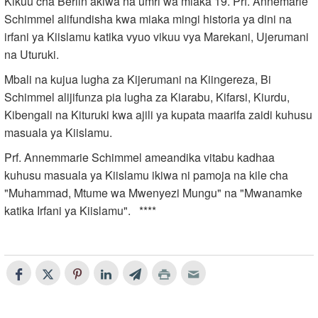
Kikuu cha Berlin akiwa na umri wa miaka 19. Prf. Annemarie
Schimmel alifundisha kwa miaka mingi historia ya dini na
irfani ya Kiislamu katika vyuo vikuu vya Marekani, Ujerumani
na Uturuki.
Mbali na kujua lugha za Kijerumani na Kiingereza, Bi
Schimmel alijifunza pia lugha za Kiarabu, Kifarsi, Kiurdu,
Kibengali na Kituruki kwa ajili ya kupata maarifa zaidi kuhusu
masuala ya Kiislamu.
Prf. Annemmarie Schimmel ameandika vitabu kadhaa
kuhusu masuala ya Kiislamu ikiwa ni pamoja na kile cha
"Muhammad, Mtume wa Mwenyezi Mungu" na "Mwanamke
katika Irfani ya Kiislamu". ****