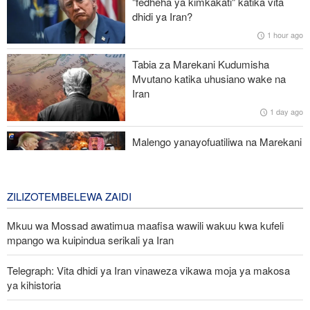
"fedheha ya kimkakati" katika vita
dhidi ya Iran?
Afrika Kusini yaadhimisha Maandamano ya Wanawake ya 1956 –
1 hour ago
mapambano ya uhuru bado yanaendelea
Tabia za Marekani Kudumisha
UNICEF yachukua hatua dhidi ya afisa anayetuhumiwa kufanya
Mvutano katika uhusiano wake na
ujasusi kwa maslahi ya Israel
Iran
1 day ago
Jenerali wa Trump anatafuta njia ya kujiondoa vitani na Iran huku
machaguo ya kijeshi ya Marekani yakipungua
Malengo yanayofuatiliwa na Marekani
katika kuzichochea nchi za Kiarabu
zikabiliane na Iran
3 days ago
ZILIZOTEMBELEWA ZAIDI
Mkuu wa Mossad awatimua maafisa wawili wakuu kwa kufeli
mpango wa kuipindua serikali ya Iran
Telegraph: Vita dhidi ya Iran vinaweza vikawa moja ya makosa
ya kihistoria