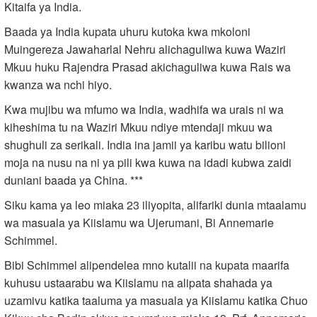
Kitaifa ya India.
Baada ya India kupata uhuru kutoka kwa mkoloni
Muingereza Jawaharlal Nehru alichaguliwa kuwa Waziri
Mkuu huku Rajendra Prasad akichaguliwa kuwa Rais wa
kwanza wa nchi hiyo.
Kwa mujibu wa mfumo wa India, wadhifa wa urais ni wa
kiheshima tu na Waziri Mkuu ndiye mtendaji mkuu wa
shughuli za serikali. India ina jamii ya karibu watu bilioni
moja na nusu na ni ya pili kwa kuwa na idadi kubwa zaidi
duniani baada ya China. ***
Siku kama ya leo miaka 23 iliyopita, alifariki dunia mtaalamu
wa masuala ya Kiislamu wa Ujerumani, Bi Annemarie
Schimmel.
Bibi Schimmel alipendelea mno kutalii na kupata maarifa
kuhusu ustaarabu wa Kiislamu na alipata shahada ya
uzamivu katika taaluma ya masuala ya Kiislamu katika Chuo