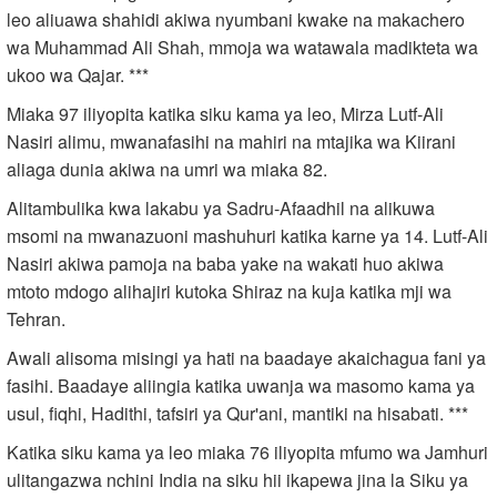
leo aliuawa shahidi akiwa nyumbani kwake na makachero
wa Muhammad Ali Shah, mmoja wa watawala madikteta wa
ukoo wa Qajar. ***
Miaka 97 iliyopita katika siku kama ya leo, Mirza Lutf-Ali
Nasiri alimu, mwanafasihi na mahiri na mtajika wa Kiirani
aliaga dunia akiwa na umri wa miaka 82.
Alitambulika kwa lakabu ya Sadru-Afaadhil na alikuwa
msomi na mwanazuoni mashuhuri katika karne ya 14. Lutf-Ali
Nasiri akiwa pamoja na baba yake na wakati huo akiwa
mtoto mdogo alihajiri kutoka Shiraz na kuja katika mji wa
Tehran.
Awali alisoma misingi ya hati na baadaye akaichagua fani ya
fasihi. Baadaye aliingia katika uwanja wa masomo kama ya
usul, fiqhi, Hadithi, tafsiri ya Qur'ani, mantiki na hisabati. ***
Katika siku kama ya leo miaka 76 iliyopita mfumo wa Jamhuri
ulitangazwa nchini India na siku hii ikapewa jina la Siku ya