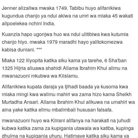
Jenner alizaliwa mwaka 1749. Tabibu huyo alifanikiwa
kugundua chanjo ya ndui akiwa na umri wa miaka 45 wakati
alipoelekea nchini India.
Kuanzia hapo ugonjwa huo wa ndui ulitibiwa kwa kutumia
chanjo hiyo. mwaka 1979 maradhi hayo yalitokomezwa
kabisa duniani. ***
Miaka 122 iliyopita katika siku kama ya tarehe, 6 Sha'ban
1325 Hijria aliuawa shahidi Allama Ibrahim Khui alimu na
mwanazuoni mkubwa wa Kiislamu.
Alifanikiwa kupata daraja ya Ijihadi baada ya kusoma kwa
miaka mingi kwa walimu mahiri wa zama hizo kama Sheikh
Murtadha Ansari. Allama Ibrahim Khui alikuwa na umahiri wa
aina yake katika elimu mbalimbali hususan falsafa.
mwanazuoni huyo wa Kiirani alifanya na harakati na juhudi
kubwa katika zama za kupigania utawala wa katiba, kupinga
dhulma na kupigania uhuru. Hatimaye katika siku kama ya