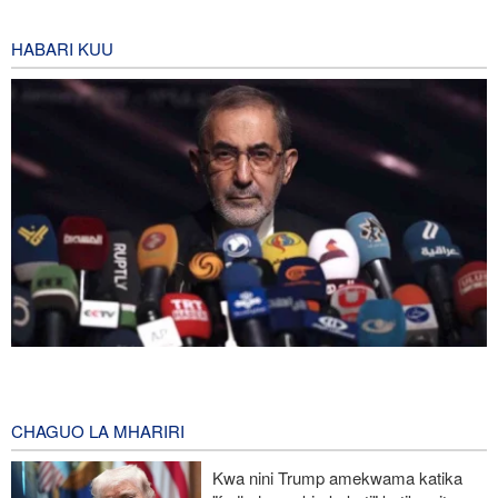
HABARI KUU
Mshauri wa Kiongozi Mkuu Iran asema vikosi vya Marekani
lazima viondoke Asia Magharibi, ahimiza ushirikiano wa kikanda
4 hours ago
CHAGUO LA MHARIRI
Malaysia na Indonesia zasisitiza kuunga mkono Palestina na
Kwa nini Trump amekwama katika
maeneo matakatifu Baytul-Muqaddas