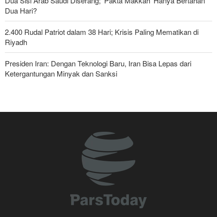
Dua Sisi Arab Saudi Diserang; 'Pakta Makkah' Hanya Bertahan
Dua Hari?
2.400 Rudal Patriot dalam 38 Hari; Krisis Paling Mematikan di
Riyadh
Presiden Iran: Dengan Teknologi Baru, Iran Bisa Lepas dari
Ketergantungan Minyak dan Sanksi
Pasukan Reaksi Cepat dan Pasukan Khusus AD Artesh: Garda
Terdepan Keamanan Perbatasan Iran
Bantuan Obat-obatan dari 11 Negara untuk Iran di Masa Perang
Yahya Saree: Operasi Khusus di Al-Mokha—Puluhan Pasukan
Saudi Tewas dan Terluka
Parlemen Turki: Perjanjian Aliansi dengan Saudi-Pakistan Adalah
Langkah Gila—Turki Akan Jadi 'Penjaga Bayaran'!
Menuju Pendidikan Tinggi Global; Iran-Indonesia Sepakati Kerja