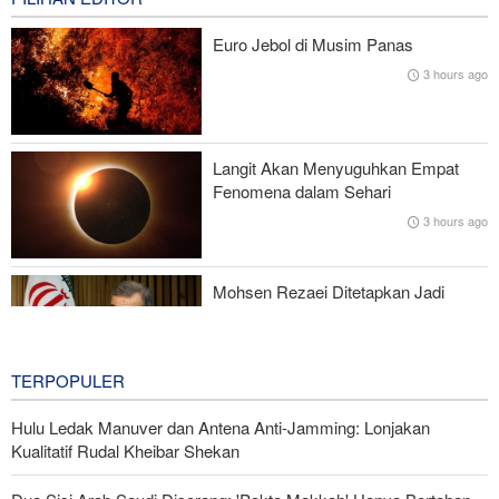
Baghaei: Rezim Zionis Ancaman Terbesar Keamanan Kawasan
Euro Jebol di Musim Panas
3 hours ago
Wall Street Journal: Perang dengan Iran Ungkap Kelemahan
Militer Amerika Serikat
Mantan Menhan AS: Posisi Iran Unggul dalam Perang !
Langit Akan Menyuguhkan Empat
Fenomena dalam Sehari
Presiden Pezeshkian Bertemu dan Berdialog dengan Rahbar
3 hours ago
Mohsen Rezaei Ditetapkan Jadi
Sekretaris Dewan Tinggi Keamanan
Nasional Iran
4 hours ago
TERPOPULER
Hulu Ledak Manuver dan Antena Anti-Jamming: Lonjakan
Kualitatif Rudal Kheibar Shekan