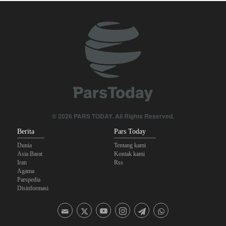
Foreign Policy: Riyadh Terjepit di Antara Iran dan Ansarullah,
Kebijakan Ini Gagal
Ghalibaf kepada Trump: Diplomasi Sandiwara AS telah Gagal !
The Economist: Kesepakatan dengan Iran Opsi Realistis Akhiri
Krisis Selat Hormuz
Brigjen Akrami Nia: Artesh dalam Kondisi Siaga Penuh
© 2026 PARS TODAY. All Rights Reserved.
Trump Ancam Penjara Panjang untuk Pembocor yang Beberkan
Berita
Pars Today
Krisis Amunisi Perang Iran
Dunia
Tentang kami
Asia Barat
Kontak kami
Iran
Rss
Agama
Parspedia
Disinformasi