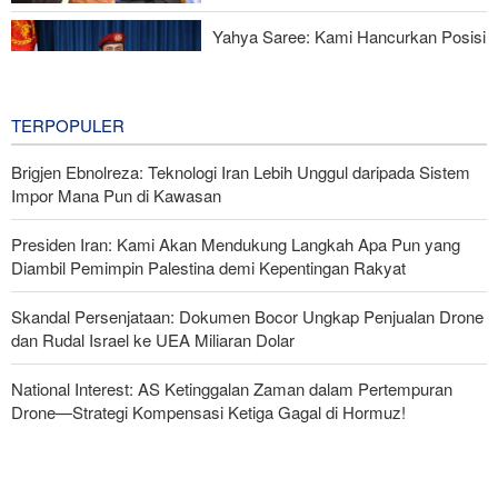
Yahya Saree: Kami Hancurkan Posisi
Pasukan Bayaran Saudi dengan
Rudal Balistik dan Drone
4 hours ago
TERPOPULER
Brigjen Ebnolreza: Teknologi Iran Lebih Unggul daripada Sistem
Impor Mana Pun di Kawasan
Presiden Iran: Kami Akan Mendukung Langkah Apa Pun yang
Diambil Pemimpin Palestina demi Kepentingan Rakyat
Skandal Persenjataan: Dokumen Bocor Ungkap Penjualan Drone
dan Rudal Israel ke UEA Miliaran Dolar
National Interest: AS Ketinggalan Zaman dalam Pertempuran
Drone—Strategi Kompensasi Ketiga Gagal di Hormuz!
Legislator Iran: AS Akan Segera Diusir dari Kawasan dan Semua
Pangkalan Terorisnya!