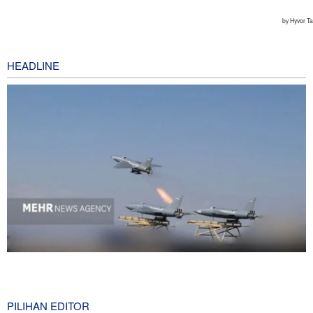
HEADLINE
National Interest: AS Ketinggalan Zaman dalam Pertempuran
Drone—Strategi Kompensasi Ketiga Gagal di Hormuz!
3 hours ago
PILIHAN EDITOR