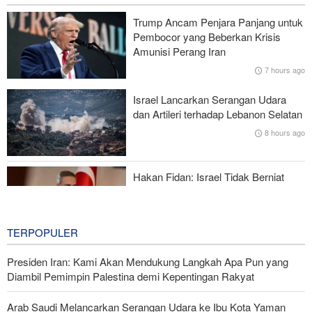
Brigjen Akrami Nia: Artesh dalam Kondisi Siaga Penuh
Trump Ancam Penjara Panjang untuk
Pembocor yang Beberkan Krisis
Foreign Policy: Riyadh Terjepit di Antara Iran dan Ansarullah,
Amunisi Perang Iran
Kebijakan Ini Gagal
7 hours ago
Brigjen Ebnolreza: Teknologi Iran Lebih Unggul daripada Sistem
Israel Lancarkan Serangan Udara
Impor Mana Pun di Kawasan
dan Artileri terhadap Lebanon Selatan
8 hours ago
Mengapa AS Nyaris Kehabisan Senjata dalam perang melawan
Iran?
Hakan Fidan: Israel Tidak Berniat
Capai Perdamaian
8 hours ago
TERPOPULER
Presiden Iran: Kami Akan Mendukung Langkah Apa Pun yang
Diambil Pemimpin Palestina demi Kepentingan Rakyat
Arab Saudi Melancarkan Serangan Udara ke Ibu Kota Yaman