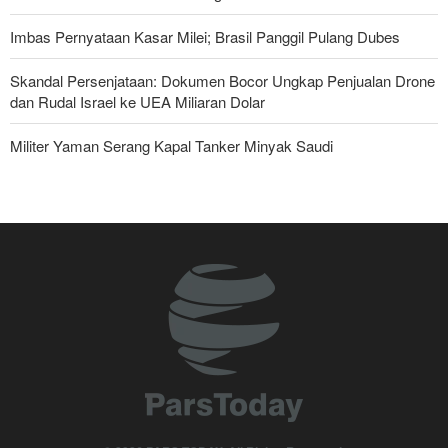
Imbas Pernyataan Kasar Milei; Brasil Panggil Pulang Dubes
Skandal Persenjataan: Dokumen Bocor Ungkap Penjualan Drone
dan Rudal Israel ke UEA Miliaran Dolar
Militer Yaman Serang Kapal Tanker Minyak Saudi
Tiga Tujuan AS di Balik Eskalasi, dan Mengapa Iran Tetap
Bertahan
Irak: Jumlah Peziarah yang Masuk sejak Awal Muharam Capai
4,887 Juta
Legislator Iran: AS Akan Segera Diusir dari Kawasan dan Semua
Pangkalan Terorisnya!
Brigjen Ebnolreza: Teknologi Iran Lebih Unggul daripada Sistem
Impor Mana Pun di Kawasan