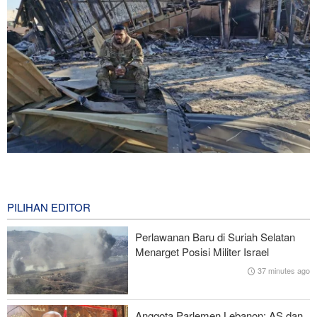
Wall Street Journal: Perang dengan Iran Ungkap Kelemahan
Militer Amerika Serikat
0 second ago
PILIHAN EDITOR
Mantan Menhan AS: Posisi Iran Unggul dalam Perang !
Perlawanan Baru di Suriah Selatan
Menarget Posisi Militer Israel
Presiden Pezeshkian Bertemu dan Berdialog dengan Rahbar
37 minutes ago
Perundingan antara Pemerintah Lebanon dan Rezim Zionis Buntu
Anggota Parlemen Lebanon: AS dan