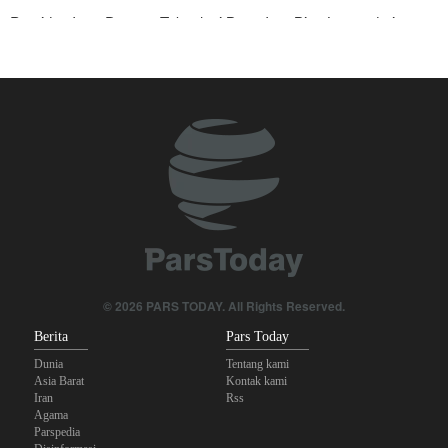
Presiden Iran: Dengan Teknologi Baru, Iran Bisa Lepas dari
Ketergantungan Minyak dan Sanksi
Foreign Affairs: AS Harus Tinggalkan Asia Barat
Pasukan Reaksi Cepat dan Pasukan Khusus AD Artesh: Garda
Terdepan Keamanan Perbatasan Iran
Bantuan Obat-obatan dari 11 Negara untuk Iran di Masa Perang
Araghchi kepada Negara Tetangga: Kini Saatnya Andalkan Diri
Sendiri dan Jalin Persaudaraan Sejati
Yahya Saree: Operasi Khusus di Al-Mokha—Puluhan Pasukan
© 2026 PARS TODAY. All Rights Reserved.
Saudi Tewas dan Terluka
Berita
Pars Today
Dunia
Tentang kami
Asia Barat
Kontak kami
Iran
Rss
Agama
Parspedia