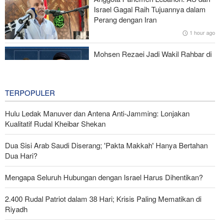
Dampak Ketidakpastian di Selat Hormuz, Harga Minyak Dunia
Israel Gagal Raih Tujuannya dalam
Naik
Perang dengan Iran
1 hour ago
Mohsen Rezaei Jadi Wakil Rahbar di
Dewan Tinggi Keamanan Nasional
Iran
1 hour ago
TERPOPULER
Hulu Ledak Manuver dan Antena Anti-Jamming: Lonjakan
Kualitatif Rudal Kheibar Shekan
Dua Sisi Arab Saudi Diserang; 'Pakta Makkah' Hanya Bertahan
Dua Hari?
Mengapa Seluruh Hubungan dengan Israel Harus Dihentikan?
2.400 Rudal Patriot dalam 38 Hari; Krisis Paling Mematikan di
Riyadh