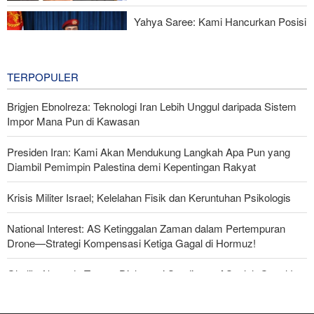
Yahya Saree: Kami Hancurkan Posisi
Pasukan Bayaran Saudi dengan
Rudal Balistik dan Drone
19 hours ago
TERPOPULER
Brigjen Ebnolreza: Teknologi Iran Lebih Unggul daripada Sistem
Impor Mana Pun di Kawasan
Presiden Iran: Kami Akan Mendukung Langkah Apa Pun yang
Diambil Pemimpin Palestina demi Kepentingan Rakyat
Krisis Militer Israel; Kelelahan Fisik dan Keruntuhan Psikologis
National Interest: AS Ketinggalan Zaman dalam Pertempuran
Drone—Strategi Kompensasi Ketiga Gagal di Hormuz!
Ghalibaf kepada Trump: Diplomasi Sandiwara AS telah Gagal !
Foreign Policy: Riyadh Terjepit di Antara Iran dan Ansarullah,