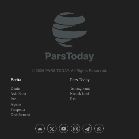
Kebijakan Ini Gagal
The Economist: Kesepakatan dengan Iran Opsi Realistis Akhiri
Krisis Selat Hormuz
Yahya Saree: Kami Hancurkan Posisi Pasukan Bayaran Saudi
dengan Rudal Balistik dan Drone
Brigjen Akrami Nia: Artesh dalam Kondisi Siaga Penuh
Anggota Kongres AS Khawatirkan Dampak Menipisnya Rudal
© 2026 PARS TODAY. All Rights Reserved.
Amerika Hadapi Iran
Berita
Pars Today
Dunia
Tentang kami
Asia Barat
Kontak kami
Iran
Rss
Agama
Parspedia
Disinformasi