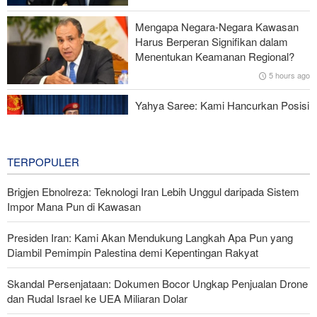
Serangan Iran Sebabkan Lebih dari 700 Tentara AS Geger Otak
Mengapa Negara-Negara Kawasan
Gagal dalam Perang dengan Iran, Dua Pejabat Senior Mossad
Harus Berperan Signifikan dalam
Dipecat
Menentukan Keamanan Regional?
5 hours ago
Yahya Saree: Kami Hancurkan Posisi
Pasukan Bayaran Saudi dengan
Rudal Balistik dan Drone
5 hours ago
TERPOPULER
Brigjen Ebnolreza: Teknologi Iran Lebih Unggul daripada Sistem
Impor Mana Pun di Kawasan
Presiden Iran: Kami Akan Mendukung Langkah Apa Pun yang
Diambil Pemimpin Palestina demi Kepentingan Rakyat
Skandal Persenjataan: Dokumen Bocor Ungkap Penjualan Drone
dan Rudal Israel ke UEA Miliaran Dolar