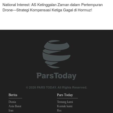
National Interest: AS Ketinggalan Zaman dalam Pertempuran
Drone—Strategi Kompensasi Ketiga Gagal di Hormuz!
Ghalibaf kepada Trump: Diplomasi Sandiwara AS telah Gagal !
Foreign Policy: Riyadh Terjepit di Antara Iran dan Ansarullah,
Kebijakan Ini Gagal
Legislator Iran: AS Akan Segera Diusir dari Kawasan dan Semua
Pangkalan Terorisnya!
The Economist: Kesepakatan dengan Iran Opsi Realistis Akhiri
Krisis Selat Hormuz
Brigjen Akrami Nia: Artesh dalam Kondisi Siaga Penuh
© 2026 PARS TODAY. All Rights Reserved.
Krisis Militer Israel; Kelelahan Fisik dan Keruntuhan Psikologis
Berita
Pars Today
Dunia
Tentang kami
Asia Barat
Kontak kami
Iran
Rss