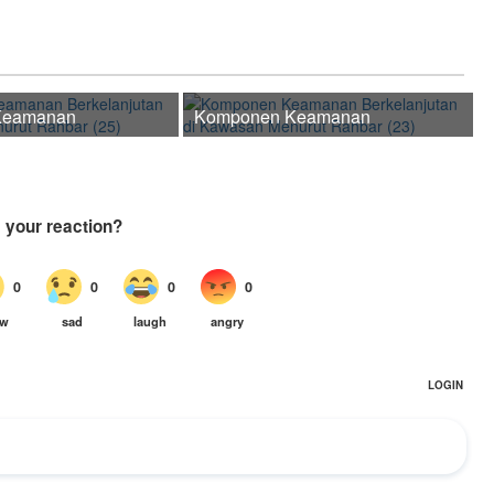
Keamanan
Komponen Keamanan
n di
Berkelanjutan di
nurut
Kawasan Menurut
Rahbar (23)