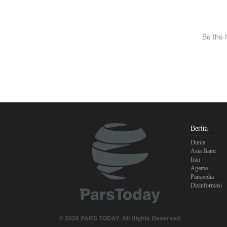
Berita
Dunia
Asia Barat
Iran
Agama
Parspedia
Disinformasi
© 2026 PARS TODAY. All Rights Reserved.