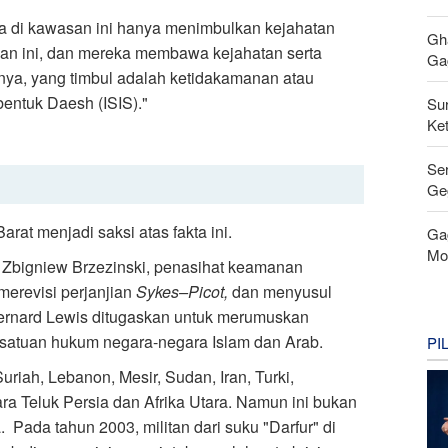
a di kawasan ini hanya menimbulkan kejahatan
Gh
an ini, dan mereka membawa kejahatan serta
Gag
ya, yang timbul adalah ketidakamanan atau
entuk Daesh (ISIS)."
Su
Ke
Se
Ge
rat menjadi saksi atas fakta ini.
Ga
Mo
, Zbigniew Brzezinski, penasihat keamanan
merevisi perjanjian
Sykes–Picot,
dan menyusul
Bernard Lewis ditugaskan untuk merumuskan
satuan hukum negara-negara Islam dan Arab.
PI
riah, Lebanon, Mesir, Sudan, Iran, Turki,
ra Teluk Persia dan Afrika Utara. Namun ini bukan
 Pada tahun 2003, militan dari suku "Darfur" di