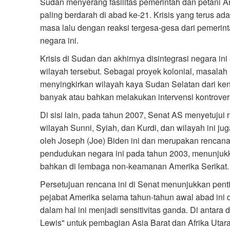
Sudan menyerang fasilitas pemerintah dan petani Ara
paling berdarah di abad ke-21. Krisis yang terus ada
masa lalu dengan reaksi tergesa-gesa dari pemerin
negara ini.
Krisis di Sudan dan akhirnya disintegrasi negara ini
wilayah tersebut. Sebagai proyek kolonial, masalah
menyingkirkan wilayah kaya Sudan Selatan dari ke
banyak atau bahkan melakukan intervensi kontroversi
Di sisi lain, pada tahun 2007, Senat AS menyetujui 
wilayah Sunni, Syiah, dan Kurdi, dan wilayah ini j
oleh Joseph (Joe) Biden ini dan merupakan rencana y
pendudukan negara ini pada tahun 2003, menunjukk
bahkan di lembaga non-keamanan Amerika Serikat.
Persetujuan rencana ini di Senat menunjukkan pen
pejabat Amerika selama tahun-tahun awal abad in
dalam hal ini menjadi sensitivitas ganda. Di antar
Lewis" untuk pembagian Asia Barat dan Afrika Utar