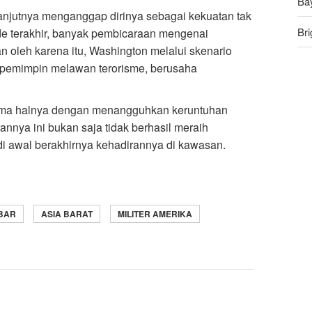
Ba
anjutnya menganggap dirinya sebagai kekuatan tak
Bri
ade terakhir, banyak pembicaraan mengenai
n oleh karena itu, Washington melalui skenario
An
 pemimpin melawan terorisme, berusaha
Ru
 sama halnya dengan menangguhkan keruntuhan
nnya ini bukan saja tidak berhasil meraih
i awal berakhirnya kehadirannya di kawasan.
BAR
ASIA BARAT
MILITER AMERIKA