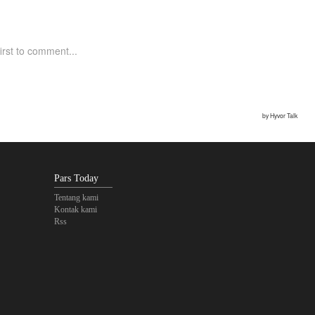
Pars Today
Tentang kami
Kontak kami
Rss