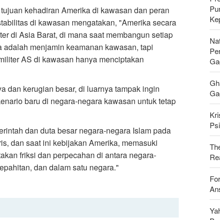
Pu
t tujuan kehadiran Amerika di kawasan dan peran
Ke
stabilitas di kawasan mengatakan, "Amerika secara
iter di Asia Barat, di mana saat membangun setiap
Nat
a adalah menjamin keamanan kawasan, tapi
Pe
militer AS di kawasan hanya menciptakan
Ga
Gh
 dan kerugian besar, di luarnya tampak ingin
Gag
skenario baru di negara-negara kawasan untuk tetap
Kri
Psi
rintah dan duta besar negara-negara Islam pada
s, dan saat ini kebijakan Amerika, memasuki
Th
akan friksi dan perpecahan di antara negara-
Rea
epahitan, dan dalam satu negara."
For
Ans
Ya