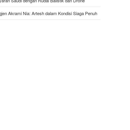
yaran Saudi dengan Rudal Balistik dan Drone
gjen Akrami Nia: Artesh dalam Kondisi Siaga Penuh
ggota Kongres AS Khawatirkan Dampak Menipisnya
dal Amerika Hadapi Iran