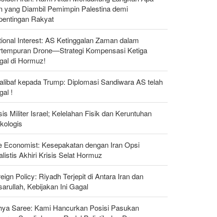
n yang Diambil Pemimpin Palestina demi
pentingan Rakyat
ional Interest: AS Ketinggalan Zaman dalam
rtempuran Drone—Strategi Kompensasi Ketiga
gal di Hormuz!
alibaf kepada Trump: Diplomasi Sandiwara AS telah
al !
sis Militer Israel; Kelelahan Fisik dan Keruntuhan
kologis
e Economist: Kesepakatan dengan Iran Opsi
listis Akhiri Krisis Selat Hormuz
eign Policy: Riyadh Terjepit di Antara Iran dan
arullah, Kebijakan Ini Gagal
hya Saree: Kami Hancurkan Posisi Pasukan