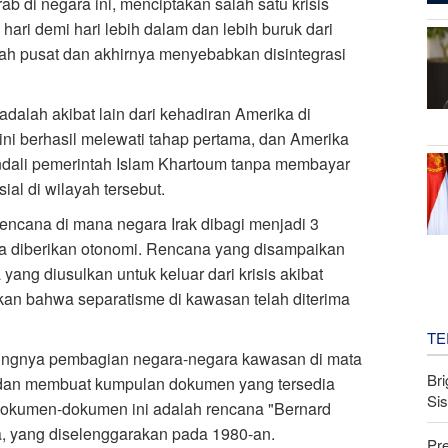
b di negara ini, menciptakan salah satu krisis
 hari demi hari lebih dalam dan lebih buruk dari
tah pusat dan akhirnya menyebabkan disintegrasi
 adalah akibat lain dari kehadiran Amerika di
 ini berhasil melewati tahap pertama, dan Amerika
ndali pemerintah Islam Khartoum tanpa membayar
al di wilayah tersebut.
rencana di mana negara Irak dibagi menjadi 3
uga diberikan otonomi. Rencana yang disampaikan
ang diusulkan untuk keluar dari krisis akibat
an bahwa separatisme di kawasan telah diterima
TE
tingnya pembagian negara-negara kawasan di mata
Bri
i dan membuat kumpulan dokumen yang tersedia
Si
a dokumen-dokumen ini adalah rencana "Bernard
a, yang diselenggarakan pada 1980-an.
Pr