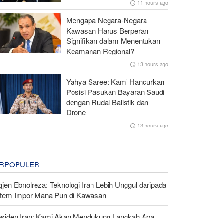
11 hours ago
Mengapa Negara-Negara
Kawasan Harus Berperan
Signifikan dalam Menentukan
Keamanan Regional?
13 hours ago
Yahya Saree: Kami Hancurkan
Posisi Pasukan Bayaran Saudi
dengan Rudal Balistik dan
Drone
13 hours ago
RPOPULER
gjen Ebnolreza: Teknologi Iran Lebih Unggul daripada
stem Impor Mana Pun di Kawasan
esiden Iran: Kami Akan Mendukung Langkah Apa