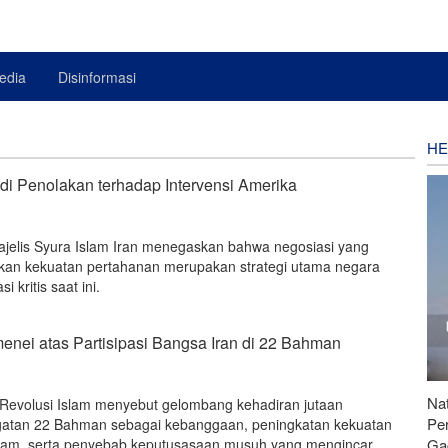
edia
Disinformasi
HE
i Penolakan terhadap Intervensi Amerika
jelis Syura Islam Iran menegaskan bahwa negosiasi yang
kan kekuatan pertahanan merupakan strategi utama negara
 kritis saat ini.
enei atas Partisipasi Bangsa Iran di 22 Bahman
Nat
Revolusi Islam menyebut gelombang kehadiran jutaan
Pe
gatan 22 Bahman sebagai kebanggaan, peningkatan kekuatan
Ga
slam, serta penyebab keputusasaan musuh yang mengincar