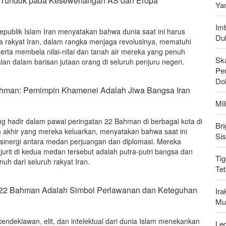
ak Tunduk pada Kesewenangan AS dan Eropa
Ya
Imb
epublik Islam Iran menyatakan bahwa dunia saat ini harus
Du
 rakyat Iran, dalam rangka menjaga revolusinya, mematuhi
erta membela nilai-nilai dan tanah air mereka yang penuh
Sk
lan dalam barisan jutaan orang di seluruh penjuru negeri.
Pen
Do
ahman: Pemimpin Khamenei Adalah Jiwa Bangsa Iran
Mi
g hadir dalam pawai peringatan 22 Bahman di berbagai kota di
Bri
an akhir yang mereka keluarkan, menyatakan bahwa saat ini
Si
nergi antara medan perjuangan dan diplomasi. Mereka
rit di kedua medan tersebut adalah putra-putri bangsa dan
Tig
h dari seluruh rakyat Iran.
Te
 22 Bahman Adalah Simbol Perlawanan dan Keteguhan
Ir
Mu
endekiawan, elit, dan intelektual dari dunia Islam menekankan
Leg