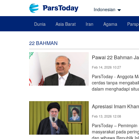
Indonesian
Dunia
Asia Barat
Iran
Agama
Parsp
22 BAHMAN
Pawai 22 Bahman Jad
Feb 14, 2026 10:27
ParsToday - Anggota Ma
cerdas tanpa mengabai
dalam menghadapi situasi
Apresiasi Imam Kham
Feb 13, 2026 12:08
ParsToday – Pemimpin 
masyarakat pada perin
dan wibawa Republik I