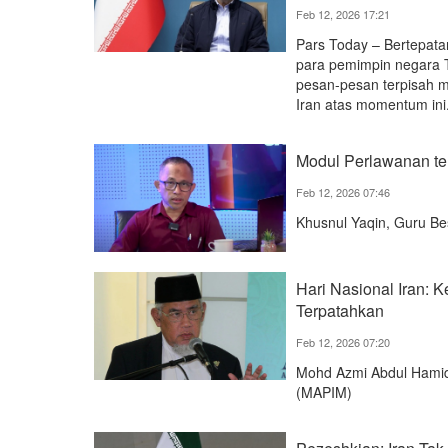
Feb 12, 2026 17:21
Pars Today – Bertepata
para pemimpin negara Ti
pesan-pesan terpisah 
Iran atas momentum ini
Modul Perlawanan t
Feb 12, 2026 07:46
Khusnul Yaqin, Guru Bes
Hari Nasional Iran:
Terpatahkan
Feb 12, 2026 07:20
Mohd Azmi Abdul Hamid,
(MAPIM)