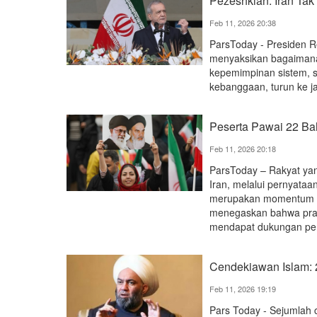
Pezeshkian: Iran T
Feb 11, 2026 20:38
ParsToday - Presiden R
menyaksikan bagaimana
kepemimpinan sistem, s
kebanggaan, turun ke ja
Peserta Pawai 22 B
Feb 11, 2026 20:18
ParsToday – Rakyat yan
Iran, melalui pernyata
merupakan momentum si
menegaskan bahwa praju
mendapat dukungan penu
Cendekiawan Islam:
Feb 11, 2026 19:19
Pars Today - Sejumlah c