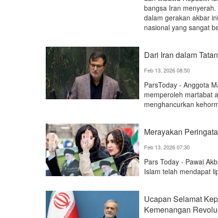
bangsa Iran menyerah.
dalam gerakan akbar in
nasional yang sangat b
Dari Iran dalam Tat
Feb 13, 2026 08:50
ParsToday - Anggota Ma
memperoleh martabat a
menghancurkan kehorma
Merayakan Peringata
Feb 13, 2026 07:30
Pars Today - Pawai Ak
Islam telah mendapat lip
Ucapan Selamat Kepa
Kemenangan Revolusi