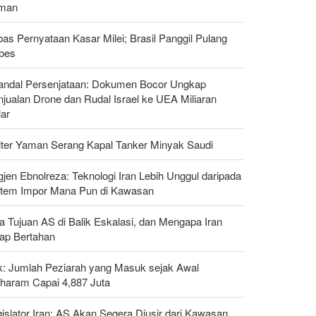
man
as Pernyataan Kasar Milei; Brasil Panggil Pulang
bes
andal Persenjataan: Dokumen Bocor Ungkap
jualan Drone dan Rudal Israel ke UEA Miliaran
lar
liter Yaman Serang Kapal Tanker Minyak Saudi
gjen Ebnolreza: Teknologi Iran Lebih Unggul daripada
stem Impor Mana Pun di Kawasan
a Tujuan AS di Balik Eskalasi, dan Mengapa Iran
tap Bertahan
ak: Jumlah Peziarah yang Masuk sejak Awal
haram Capai 4,887 Juta
islator Iran: AS Akan Segera Diusir dari Kawasan