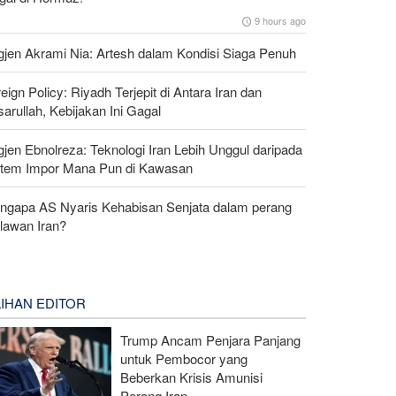
9 hours ago
gjen Akrami Nia: Artesh dalam Kondisi Siaga Penuh
eign Policy: Riyadh Terjepit di Antara Iran dan
arullah, Kebijakan Ini Gagal
gjen Ebnolreza: Teknologi Iran Lebih Unggul daripada
stem Impor Mana Pun di Kawasan
ngapa AS Nyaris Kehabisan Senjata dalam perang
lawan Iran?
LIHAN EDITOR
Trump Ancam Penjara Panjang
untuk Pembocor yang
Beberkan Krisis Amunisi
Perang Iran