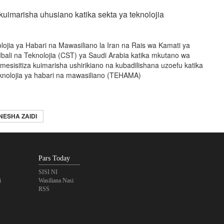
kuimarisha uhusiano katika sekta ya teknolojia
olojia ya Habari na Mawasiliano la Iran na Rais wa Kamati ya
bali na Teknolojia (CST) ya Saudi Arabia katika mkutano wa
sisitiza kuimarisha ushirikiano na kubadilishana uzoefu katika
eknolojia ya habari na mawasiliano (TEHAMA)
NESHA ZAIDI
Pars Today
SISI NI
i
Wasiliana Nasi
RSS