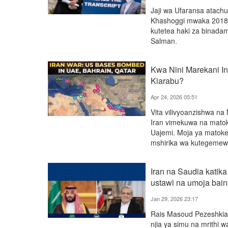
Jaji wa Ufaransa atach
Khashoggi mwaka 2018 k
kutetea haki za binad
Salman.
Kwa Nini Marekani I
Kiarabu?
Apr 24, 2026 05:51
Vita vilivyoanzishwa na
Iran vimekuwa na matok
Uajemi. Moja ya matokeo
mshirika wa kutegemewa
Iran na Saudia katik
ustawi na umoja bai
Jan 29, 2026 23:17
Rais Masoud Pezeshkia
njia ya simu na mrithi