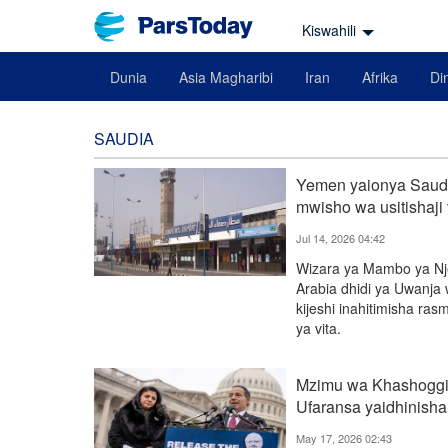
Kiswahili
Dunia
Asia Magharibi
Iran
Afrika
Din
SAUDIA
Yemen yaionya Saudi
mwisho wa usitishaji 
Jul 14, 2026 04:42
Wizara ya Mambo ya Nje
Arabia dhidi ya Uwanja 
kijeshi inahitimisha ras
ya vita.
Mzimu wa Khashogg
Ufaransa yaidhinish
May 17, 2026 02:43