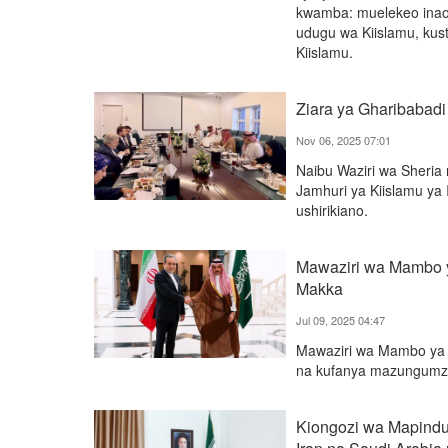
kwamba: muelekeo inaof
udugu wa Kiislamu, kust
Kiislamu.
Ziara ya Gharibabadi
Nov 06, 2025 07:01
Naibu Waziri wa Sheria
Jamhuri ya Kiislamu ya 
ushirikiano.
Mawaziri wa Mambo y
Makka
Jul 09, 2025 04:47
Mawaziri wa Mambo ya N
na kufanya mazungumzo 
Kiongozi wa Mapinduz