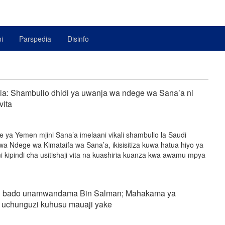
i
Parspedia
Disinfo
a: Shambulio dhidi ya uwanja wa ndege wa Sana’a ni
vita
 ya Yemen mjini Sana’a imelaani vikali shambulio la Saudi
wa Ndege wa Kimataifa wa Sana’a, ikisisitiza kuwa hatua hiyo ya
mi kipindi cha usitishaji vita na kuashiria kuanza kwa awamu mpya
i bado unamwandama Bin Salman; Mahakama ya
a uchunguzi kuhusu mauaji yake