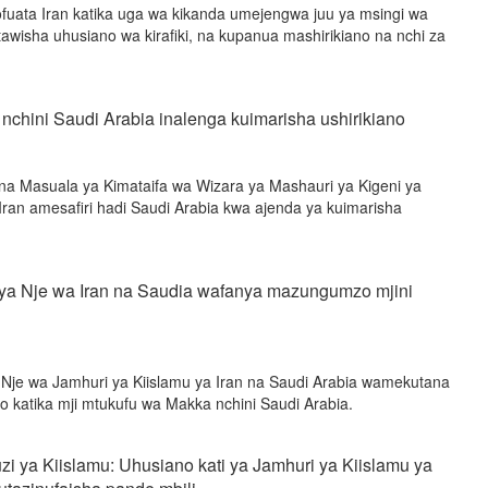
uata Iran katika uga wa kikanda umejengwa juu ya msingi wa
awisha uhusiano wa kirafiki, na kupanua mashirikiano na nchi za
 nchini Saudi Arabia inalenga kuimarisha ushirikiano
 na Masuala ya Kimataifa wa Wizara ya Mashauri ya Kigeni ya
Iran amesafiri hadi Saudi Arabia kwa ajenda ya kuimarisha
a Nje wa Iran na Saudia wafanya mazungumzo mjini
je wa Jamhuri ya Kiislamu ya Iran na Saudi Arabia wamekutana
katika mji mtukufu wa Makka nchini Saudi Arabia.
i ya Kiislamu: Uhusiano kati ya Jamhuri ya Kiislamu ya