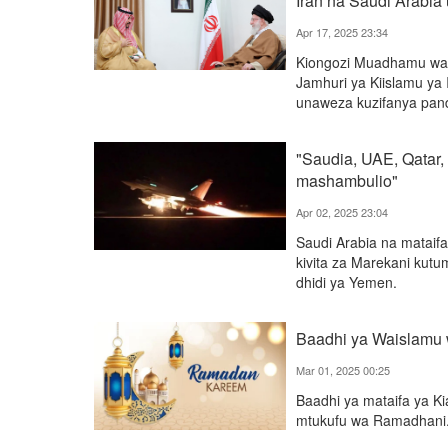
Iran na Saudi Arabia 
Apr 17, 2025 23:34
Kiongozi Muadhamu wa M
Jamhuri ya Kiislamu ya 
unaweza kuzifanya pande
"Saudia, UAE, Qatar
mashambulio"
Apr 02, 2025 23:04
Saudi Arabia na matai
kivita za Marekani kut
dhidi ya Yemen.
Baadhi ya Waislamu
Mar 01, 2025 00:25
Baadhi ya mataifa ya K
mtukufu wa Ramadhani