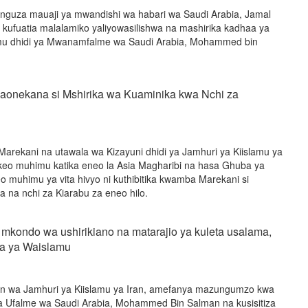
unguza mauaji ya mwandishi wa habari wa Saudi Arabia, Jamal
ufuatia malalamiko yaliyowasilishwa na mashirika kadhaa ya
amu dhidi ya Mwanamfalme wa Saudi Arabia, Mohammed bin
naonekana si Mshirika wa Kuaminika kwa Nchi za
 Marekani na utawala wa Kizayuni dhidi ya Jamhuri ya Kiislamu ya
eo muhimu katika eneo la Asia Magharibi na hasa Ghuba ya
 muhimu ya vita hivyo ni kuthibitika kwamba Marekani si
 na nchi za Kiarabu za eneo hilo.
a mkondo wa ushirikiano na matarajio ya kuleta usalama,
na ya Waislamu
n wa Jamhuri ya Kiislamu ya Iran, amefanya mazungumzo kwa
 wa Ufalme wa Saudi Arabia, Mohammed Bin Salman na kusisitiza