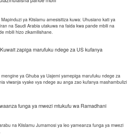
utazinufaisha pande mbili
apinduzi ya Kiislamu amesisitiza kuwa: Uhusiano kati ya
Iran na Saudi Arabia utakuwa na faida kwa pande mbili na
 mbili hizo zikamilishane.
, Kuwait zapiga marufuku ndege za US kufanya
fa mengine ya Ghuba ya Uajemi yamepiga marufuku ndege za
umia viwanja vyake vya ndege au anga zao kufanya mashambulizi
 waanza funga ya mwezi mtukufu wa Ramadhani
iarabu na Kiislamu Jumamosi ya leo yameanza funga ya mwezi
.