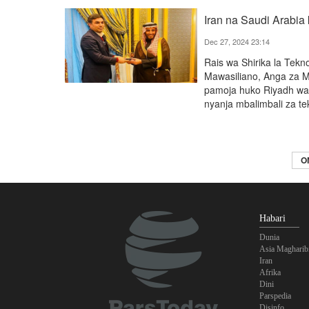
Iran na Saudi Arabia 
Dec 27, 2024 23:14
Rais wa Shirika la Tekn
Mawasiliano, Anga za M
pamoja huko Riyadh wame
nyanja mbalimbali za t
O
Habari
Dunia
Asia Magharib
Iran
Afrika
Dini
Parspedia
Disinfo