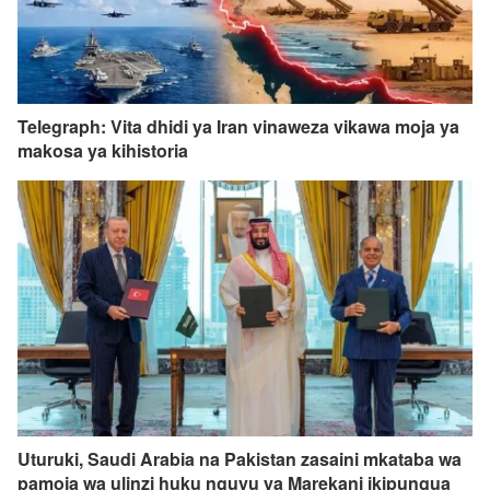
Telegraph: Vita dhidi ya Iran vinaweza vikawa moja ya
makosa ya kihistoria
Uturuki, Saudi Arabia na Pakistan zasaini mkataba wa
pamoja wa ulinzi huku nguvu ya Marekani ikipungua