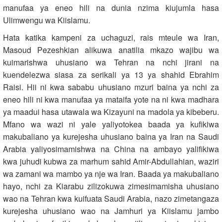
manufaa ya eneo hili na dunia nzima kiujumla hasa
Ulimwengu wa Kiislamu.
Hata katika kampeni za uchaguzi, rais mteule wa Iran,
Masoud Pezeshkian alikuwa anatilia mkazo wajibu wa
kuimarishwa uhusiano wa Tehran na nchi jirani na
kuendelezwa siasa za serikali ya 13 ya shahid Ebrahim
Raisi. Hii ni kwa sababu uhusiano mzuri baina ya nchi za
eneo hili ni kwa manufaa ya mataifa yote na ni kwa madhara
ya maadui hasa utawala wa Kizayuni na madola ya kibeberu.
Mfano wa wazi ni yale yaliyotokea baada ya kufikiwa
makubaliano ya kurejesha uhusiano baina ya Iran na Saudi
Arabia yaliyosimamishwa na China na ambayo yalifikiwa
kwa juhudi kubwa za marhum sahid Amir-Abdullahian, waziri
wa zamani wa mambo ya nje wa Iran. Baada ya makubaliano
hayo, nchi za Kiarabu zilizokuwa zimesimamisha uhusiano
wao na Tehran kwa kuifuata Saudi Arabia, nazo zimetangaza
kurejesha uhusiano wao na Jamhuri ya Kiislamu jambo