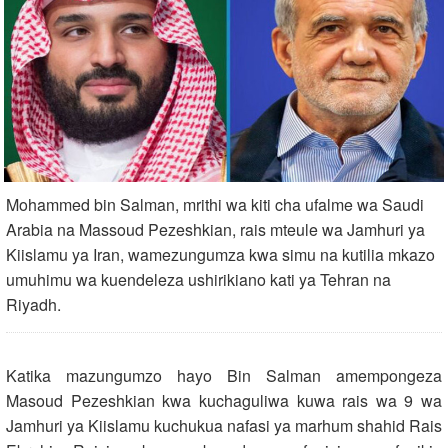
Mohammed bin Salman, mrithi wa kiti cha ufalme wa Saudi
Arabia na Massoud Pezeshkian, rais mteule wa Jamhuri ya
Kiislamu ya Iran, wamezungumza kwa simu na kutilia mkazo
umuhimu wa kuendeleza ushirikiano kati ya Tehran na
Riyadh.
Katika mazungumzo hayo Bin Salman amempongeza
Masoud Pezeshkian kwa kuchaguliwa kuwa rais wa 9 wa
Jamhuri ya Kiislamu kuchukua nafasi ya marhum shahid Rais