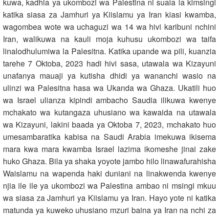
kuwa, kadhia ya ukombozi wa Palestina ni suala la kimsingi
katika siasa za Jamhuri ya Kiislamu ya Iran kiasi kwamba,
wagombea wote wa uchaguzi wa 14 wa hivi karibuni nchini
Iran, walikuwa na kauli moja kuhusu ukombozi wa taifa
linalodhulumiwa la Palesitna. Katika upande wa pili, kuanzia
tarehe 7 Oktoba, 2023 hadi hivi sasa, utawala wa Kizayuni
unafanya mauaji ya kutisha dhidi ya wananchi wasio na
ulinzi wa Palesitna hasa wa Ukanda wa Ghaza. Ukatili huo
wa Israel ulianza kipindi ambacho Saudia ilikuwa kwenye
mchakato wa kutangaza uhusiano wa kawaida na utawala
wa Kizayuni, lakini baada ya Oktoba 7, 2023, mchakato huo
umesambaratika kabisa na Saudi Arabia imekuwa ikisema
mara kwa mara kwamba Israel lazima ikomeshe jinai zake
huko Ghaza. Bila ya shaka yoyote jambo hilo linawafurahisha
Waislamu na wapenda haki duniani na linakwenda kwenye
njia ile ile ya ukombozi wa Palestina ambao ni msingi mkuu
wa siasa za Jamhuri ya Kiislamu ya Iran. Hayo yote ni katika
matunda ya kuweko uhusiano mzuri baina ya Iran na nchi za