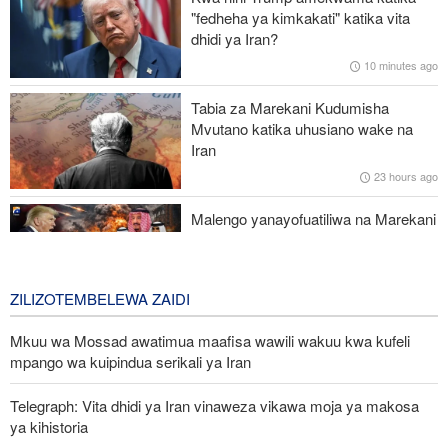
maeneo matakatifu Baytul-Muqaddas
"fedheha ya kimkakati" katika vita
dhidi ya Iran?
Afrika Kusini yaadhimisha Maandamano ya Wanawake ya 1956 –
10 minutes ago
mapambano ya uhuru bado yanaendelea
Tabia za Marekani Kudumisha
UNICEF yachukua hatua dhidi ya afisa anayetuhumiwa kufanya
Mvutano katika uhusiano wake na
ujasusi kwa maslahi ya Israel
Iran
23 hours ago
Jenerali wa Trump anatafuta njia ya kujiondoa vitani na Iran huku
machaguo ya kijeshi ya Marekani yakipungua
Malengo yanayofuatiliwa na Marekani
katika kuzichochea nchi za Kiarabu
zikabiliane na Iran
3 days ago
ZILIZOTEMBELEWA ZAIDI
Mkuu wa Mossad awatimua maafisa wawili wakuu kwa kufeli
mpango wa kuipindua serikali ya Iran
Telegraph: Vita dhidi ya Iran vinaweza vikawa moja ya makosa
ya kihistoria