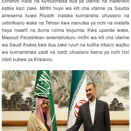
Ebrahim Raisi na kumuombea dua ya ufanisi na mafanikio
katika kazi zake. Mrithi huyo wa kiti cha ufalme za Saudia
amesema kuwa Riyadh inataka kuimarisha uhusiano na
ushirikiano wake na Tehran kwa manufaa ya nchi na mataifa
haya mawili na dunia nzima kiujumla. Kwa upande wake,
Masoud Pezeshkian amemshukuru mrithi wa kiti cha ufalme
wa Saudi Arabia kwa dua zake nzuri na kutilia mkazo wajibu
wa kuimarishwa zaidi na zaidi uhusiano baina ya nchi hizi
mbili kubwa za Kiislamu.