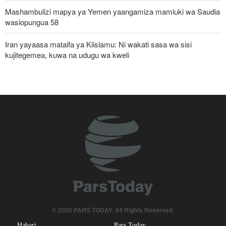
Mashambulizi mapya ya Yemen yaangamiza mamluki wa Saudia
wasiopungua 58
Iran yayaasa mataifa ya Kiislamu: Ni wakati sasa wa sisi
kujitegemea, kuwa na udugu wa kweli
Uturuki, Saudi Arabia na Pakistan zasaini mkataba wa pamoja wa
ulinzi huku nguvu ya Marekani ikipungua
Russia yashambulia eneo la kutengeneza makombora na ghala
la mafuta la Ukraine huko Kyiv
Watetezi wa Palestina washinda katika uteuzi wa wagombea wa
Democratic wa uchaguzi wa US
Wabunge wa Uganda watilia shaka uamuzi wa serikali kutaka
kupeleka wanajeshi Ghaza
Pezeshkian akumbuka mashambulizi ya mabomu ya atomiki
© 2026 PARS TODAY. All Rights Reserved.
huko Hiroshima na Nagasaki, asema mtazamo uleule bado
Habari
Pars Today