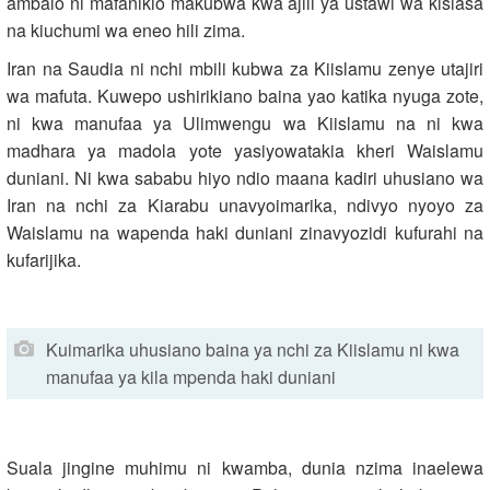
ambalo ni mafanikio makubwa kwa ajili ya ustawi wa kisiasa
na kiuchumi wa eneo hili zima.
Iran na Saudia ni nchi mbili kubwa za Kiislamu zenye utajiri
wa mafuta. Kuwepo ushirikiano baina yao katika nyuga zote,
ni kwa manufaa ya Ulimwengu wa Kiislamu na ni kwa
madhara ya madola yote yasiyowatakia kheri Waislamu
duniani. Ni kwa sababu hiyo ndio maana kadiri uhusiano wa
Iran na nchi za Kiarabu unavyoimarika, ndivyo nyoyo za
Waislamu na wapenda haki duniani zinavyozidi kufurahi na
kufarijika.
Kuimarika uhusiano baina ya nchi za Kiislamu ni kwa
manufaa ya kila mpenda haki duniani
Suala jingine muhimu ni kwamba, dunia nzima inaelewa