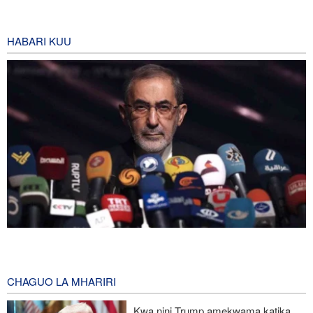
HABARI KUU
Mshauri wa Kiongozi Mkuu Iran asema vikosi vya Marekani
lazima viondoke Asia Magharibi, ahimiza ushirikiano wa kikanda
3 hours ago
CHAGUO LA MHARIRI
Malaysia na Indonesia zasisitiza kuunga mkono Palestina na
Kwa nini Trump amekwama katika