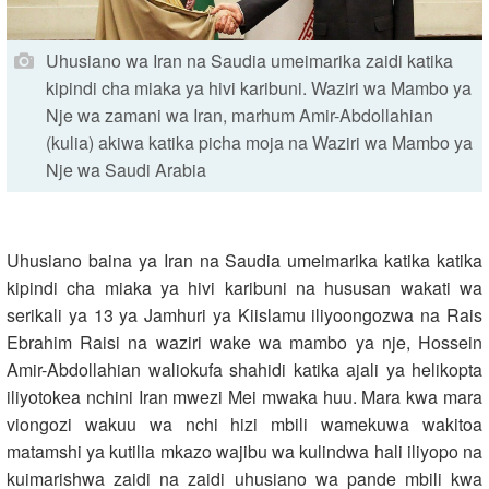
Uhusiano wa Iran na Saudia umeimarika zaidi katika
kipindi cha miaka ya hivi karibuni. Waziri wa Mambo ya
Nje wa zamani wa Iran, marhum Amir-Abdollahian
(kulia) akiwa katika picha moja na Waziri wa Mambo ya
Nje wa Saudi Arabia
Uhusiano baina ya Iran na Saudia umeimarika katika katika
kipindi cha miaka ya hivi karibuni na hususan wakati wa
serikali ya 13 ya Jamhuri ya Kiislamu iliyoongozwa na Rais
Ebrahim Raisi na waziri wake wa mambo ya nje, Hossein
Amir-Abdollahian waliokufa shahidi katika ajali ya helikopta
iliyotokea nchini Iran mwezi Mei mwaka huu. Mara kwa mara
viongozi wakuu wa nchi hizi mbili wamekuwa wakitoa
matamshi ya kutilia mkazo wajibu wa kulindwa hali iliyopo na
kuimarishwa zaidi na zaidi uhusiano wa pande mbili kwa